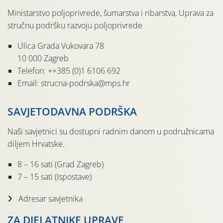
Ministarstvo poljoprivrede, šumarstva i ribarstva, Uprava za
stručnu podršku razvoju poljoprivrede
Ulica Grada Vukovara 78
10 000 Zagreb
Telefon: ++385 (0)1 6106 692
Email: strucna-podrska@mps.hr
SAVJETODAVNA PODRŠKA
Naši savjetnici su dostupni radnim danom u podružnicama
diljem Hrvatske.
8 – 16 sati (Grad Zagreb)
7 – 15 sati (Ispostave)
Adresar savjetnika
ZA DJELATNIKE UPRAVE