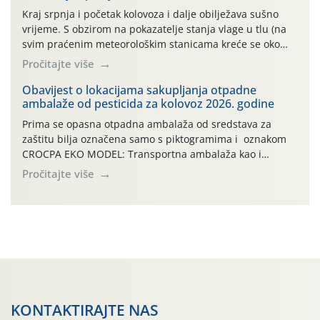
Kraj srpnja i početak kolovoza i dalje obilježava sušno
vrijeme. S obzirom na pokazatelje stanja vlage u tlu (na
svim praćenim meteorološkim stanicama kreće se oko
maksimalne vrijednosti od cb 200) jabuke se još i dobro,
Pročitajte više
vizualno, drže. To, međutim, ne umanjuje dugoročni
negativan učinak stresa na biljke, koji, ako se on ponavlja
Obavijest o lokacijama sakupljanja otpadne
ambalaže od pesticida za kolovoz 2026. godine
više godina […]
Prima se opasna otpadna ambalaža od sredstava za
zaštitu bilja označena samo s piktogramima i oznakom
CROCPA EKO MODEL: Transportna ambalaža kao i
ambalaža drugih proizvoda koji nisu sredstva za zaštitu
Pročitajte više
bilja (npr. ambalaža od mineralnih gnojiva,) se ne
prihvaća. Korisnicima je osiguran besplatni povrat
prazne ambalaže isključivo ovih tvrtki: AGROCHEM-MAKS,
AGRONOM, ALBAUGH TKI* (PINUS […]
KONTAKTIRAJTE NAS