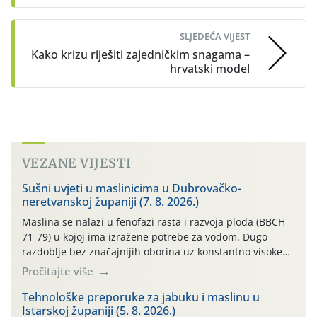
SLJEDEĆA VIJEST
Kako krizu riješiti zajedničkim snagama –
hrvatski model
VEZANE VIJESTI
Sušni uvjeti u maslinicima u Dubrovačko-
neretvanskoj županiji (7. 8. 2026.)
Maslina se nalazi u fenofazi rasta i razvoja ploda (BBCH
71-79) u kojoj ima izražene potrebe za vodom. Dugo
razdoblje bez značajnijih oborina uz konstantno visoke
temperature negativno utječe na rast i razvoj ploda, a
Pročitajte više
takvo sušno razdoblje će se nastaviti. Primjeri
temperatura na poluotoku Pelješcu: 13.07. do 19.07.2026.
Tehnološke preporuke za jabuku i maslinu u
Istarskoj županiji (5. 8. 2026.)
(min. temp. 19,84°C , max. temp. […]