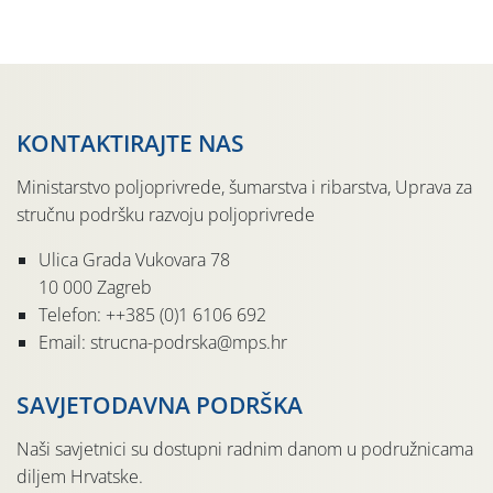
sedmu godinu zaredom održava u sklopu proslave Dana
svete […]
KONTAKTIRAJTE NAS
Ministarstvo poljoprivrede, šumarstva i ribarstva, Uprava za
stručnu podršku razvoju poljoprivrede
Ulica Grada Vukovara 78
10 000 Zagreb
Telefon: ++385 (0)1 6106 692
Email: strucna-podrska@mps.hr
SAVJETODAVNA PODRŠKA
Naši savjetnici su dostupni radnim danom u podružnicama
diljem Hrvatske.