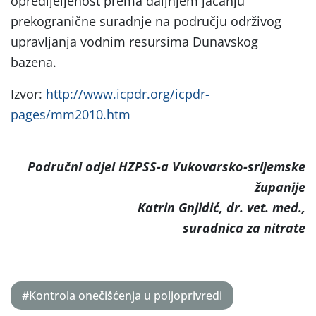
opredijeljenost prema daljnjem jačanju
prekogranične suradnje na području održivog
upravljanja vodnim resursima Dunavskog
bazena.
Izvor:
http://www.icpdr.org/icpdr-
pages/mm2010.htm
Područni odjel HZPSS-a Vukovarsko-srijemske
županije
Katrin Gnjidić, dr. vet. med.,
suradnica za nitrate
#Kontrola onečišćenja u poljoprivredi