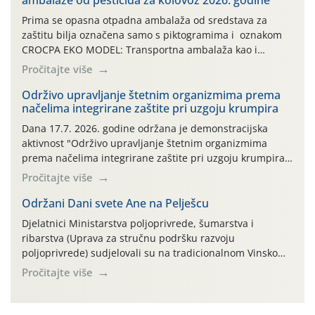
ambalaže od pesticida za kolovoz 2026. godine
Prima se opasna otpadna ambalaža od sredstava za
zaštitu bilja označena samo s piktogramima i oznakom
CROCPA EKO MODEL: Transportna ambalaža kao i
ambalaža drugih proizvoda koji nisu sredstva za zaštitu
Pročitajte više
bilja (npr. ambalaža od mineralnih gnojiva,) se ne
prihvaća. Korisnicima je osiguran besplatni povrat
Održivo upravljanje štetnim organizmima prema
načelima integrirane zaštite pri uzgoju krumpira
prazne ambalaže isključivo ovih tvrtki: AGROCHEM-MAKS,
AGRONOM, ALBAUGH TKI* (PINUS […]
Dana 17.7. 2026. godine održana je demonstracijska
aktivnost "Održivo upravljanje štetnim organizmima
prema načelima integrirane zaštite pri uzgoju krumpira"
na pokusnom polju "Poredje", kraj naselja Belica (ARKOD
Pročitajte više
parcela ID 2445031) (središnji dio Međimurske županije).
Održani Dani svete Ane na Pelješcu
Djelatnici Ministarstva poljoprivrede, šumarstva i
ribarstva (Uprava za stručnu podršku razvoju
poljoprivrede) sudjelovali su na tradicionalnom Vinskom
forumu, održanom 24.07.2026. godine u Domu vinarske
Pročitajte više
tradicije u Putnikovićima na poluotoku Pelješcu, u
organizaciji PZ Putniković, Zadružni savez Dalmacije,
Udruga Dalmika i općina Ston. Manifestacija, koja se već