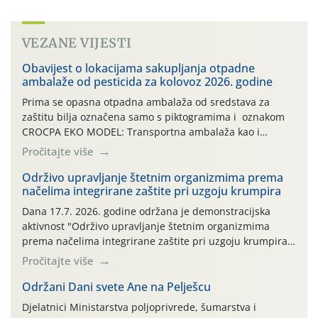
VEZANE VIJESTI
Obavijest o lokacijama sakupljanja otpadne
ambalaže od pesticida za kolovoz 2026. godine
Prima se opasna otpadna ambalaža od sredstava za
zaštitu bilja označena samo s piktogramima i oznakom
CROCPA EKO MODEL: Transportna ambalaža kao i
ambalaža drugih proizvoda koji nisu sredstva za zaštitu
Pročitajte više
bilja (npr. ambalaža od mineralnih gnojiva,) se ne
prihvaća. Korisnicima je osiguran besplatni povrat
Održivo upravljanje štetnim organizmima prema
načelima integrirane zaštite pri uzgoju krumpira
prazne ambalaže isključivo ovih tvrtki: AGROCHEM-MAKS,
AGRONOM, ALBAUGH TKI* (PINUS […]
Dana 17.7. 2026. godine održana je demonstracijska
aktivnost "Održivo upravljanje štetnim organizmima
prema načelima integrirane zaštite pri uzgoju krumpira"
na pokusnom polju "Poredje", kraj naselja Belica (ARKOD
Pročitajte više
parcela ID 2445031) (središnji dio Međimurske županije).
Održani Dani svete Ane na Pelješcu
Djelatnici Ministarstva poljoprivrede, šumarstva i