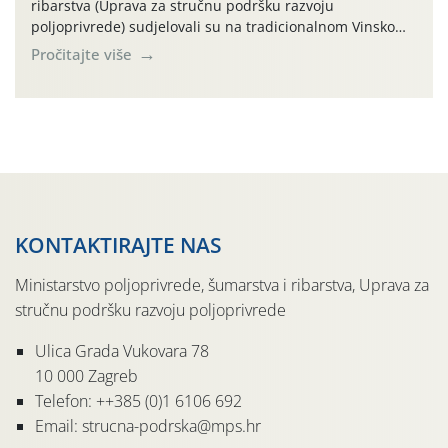
ribarstva (Uprava za stručnu podršku razvoju
poljoprivrede) sudjelovali su na tradicionalnom Vinskom
forumu, održanom 24.07.2026. godine u Domu vinarske
Pročitajte više
tradicije u Putnikovićima na poluotoku Pelješcu, u
organizaciji PZ Putniković, Zadružni savez Dalmacije,
Udruga Dalmika i općina Ston. Manifestacija, koja se već
sedmu godinu zaredom održava u sklopu proslave Dana
svete […]
KONTAKTIRAJTE NAS
Ministarstvo poljoprivrede, šumarstva i ribarstva, Uprava za
stručnu podršku razvoju poljoprivrede
Ulica Grada Vukovara 78
10 000 Zagreb
Telefon: ++385 (0)1 6106 692
Email: strucna-podrska@mps.hr