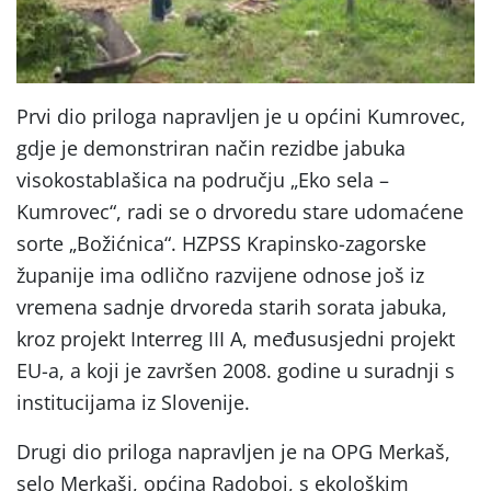
Prvi dio priloga napravljen je u općini Kumrovec,
gdje je demonstriran način rezidbe jabuka
visokostablašica na području „Eko sela –
Kumrovec“, radi se o drvoredu stare udomaćene
sorte „Božićnica“. HZPSS Krapinsko-zagorske
županije ima odlično razvijene odnose još iz
vremena sadnje drvoreda starih sorata jabuka,
kroz projekt Interreg III A, međususjedni projekt
EU-a, a koji je završen 2008. godine u suradnji s
institucijama iz Slovenije.
Drugi dio priloga napravljen je na OPG Merkaš,
selo Merkaši, općina Radoboj, s ekološkim