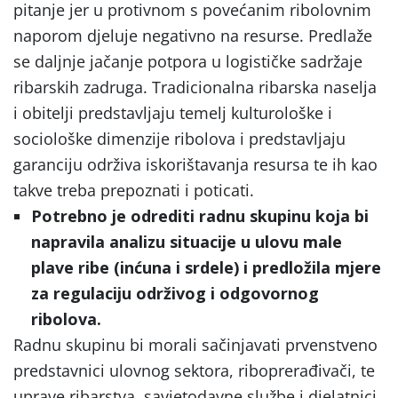
pitanje jer u protivnom s povećanim ribolovnim
naporom djeluje negativno na resurse. Predlaže
se daljnje jačanje potpora u logističke sadržaje
ribarskih zadruga. Tradicionalna ribarska naselja
i obitelji predstavljaju temelj kulturološke i
sociološke dimenzije ribolova i predstavljaju
garanciju održiva iskorištavanja resursa te ih kao
takve treba prepoznati i poticati.
Potrebno je odrediti radnu skupinu koja bi
napravila analizu situacije u ulovu male
plave ribe (inćuna i srdele) i predložila mjere
za regulaciju održivog i odgovornog
ribolova.
Radnu skupinu bi morali sačinjavati prvenstveno
predstavnici ulovnog sektora, riboprerađivači, te
uprave ribarstva, savjetodavne službe i djelatnici