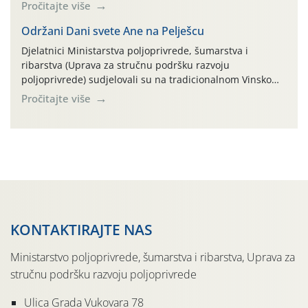
na pokusnom polju "Poredje", kraj naselja Belica (ARKOD
Pročitajte više
parcela ID 2445031) (središnji dio Međimurske županije).
Održani Dani svete Ane na Pelješcu
Djelatnici Ministarstva poljoprivrede, šumarstva i
ribarstva (Uprava za stručnu podršku razvoju
poljoprivrede) sudjelovali su na tradicionalnom Vinskom
forumu, održanom 24.07.2026. godine u Domu vinarske
Pročitajte više
tradicije u Putnikovićima na poluotoku Pelješcu, u
organizaciji PZ Putniković, Zadružni savez Dalmacije,
Udruga Dalmika i općina Ston. Manifestacija, koja se već
sedmu godinu zaredom održava u sklopu proslave Dana
svete […]
KONTAKTIRAJTE NAS
Ministarstvo poljoprivrede, šumarstva i ribarstva, Uprava za
stručnu podršku razvoju poljoprivrede
Ulica Grada Vukovara 78