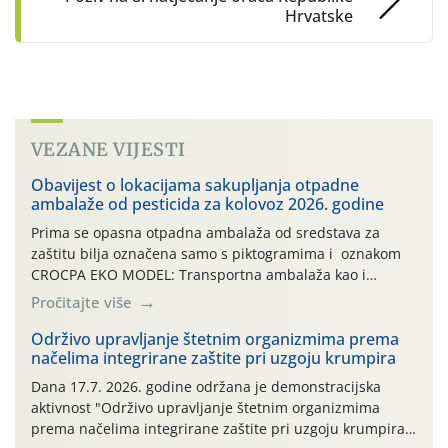
Hrvatske
VEZANE VIJESTI
Obavijest o lokacijama sakupljanja otpadne
ambalaže od pesticida za kolovoz 2026. godine
Prima se opasna otpadna ambalaža od sredstava za
zaštitu bilja označena samo s piktogramima i oznakom
CROCPA EKO MODEL: Transportna ambalaža kao i
ambalaža drugih proizvoda koji nisu sredstva za zaštitu
Pročitajte više
bilja (npr. ambalaža od mineralnih gnojiva,) se ne
prihvaća. Korisnicima je osiguran besplatni povrat
Održivo upravljanje štetnim organizmima prema
načelima integrirane zaštite pri uzgoju krumpira
prazne ambalaže isključivo ovih tvrtki: AGROCHEM-MAKS,
AGRONOM, ALBAUGH TKI* (PINUS […]
Dana 17.7. 2026. godine održana je demonstracijska
aktivnost "Održivo upravljanje štetnim organizmima
prema načelima integrirane zaštite pri uzgoju krumpira"