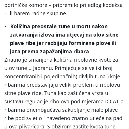
obrtničke komore – pripremilo prijedlog kodeksa
– ili barem radne skupine.
Količina preostale tune u moru nakon
zatvaranja izlova ima utjecaj na ulov sitne
plave ribe jer razbijaju formirane plove ili
jata prema zapažanjima ribara
Znatno je smanjena količina ribolovne kvote za
ulov tune u Jadranu. Primjećuje se veliki broj
koncentriranih i pojedinačnih( divljih tuna ) koje
ribarima predstavljaju veliki problem u ribolovu
sitne plave ribe. Tuna kao zaštićena vrsta u
sustavu regulacije ribolova pod mjerama ICCAT-a
ribarima onemogućava sakupljanje male plave
ribe pod svjetlo i navedeno znatno utječe na pad
ulova plivaričara. S obzirom zaštite kvota tune