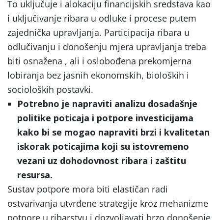
To uključuje i alokaciju financijskih sredstava kao
i uključivanje ribara u odluke i procese putem
zajednička upravljanja. Participacija ribara u
odlučivanju i donošenju mjera upravljanja treba
biti osnažena , ali i oslobođena prekomjerna
lobiranja bez jasnih ekonomskih, bioloških i
socioloških postavki.
Potrebno je napraviti analizu dosadašnje
politike poticaja i potpore investicijama
kako bi se mogao napraviti brzi i kvalitetan
iskorak poticajima koji su istovremeno
vezani uz dohodovnost ribara i zaštitu
resursa.
Sustav potpore mora biti elastičan radi
ostvarivanja utvrđene strategije kroz mehanizme
potpore u ribarstvu i dozvoljavati brzo donošenje