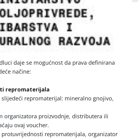
luci daje se mogućnost da prava definirana
deće načine:
sti repromaterijala
 slijedeći repromaterijal: mineralno gnojivo,
 organizatora proizvodnje, distributera ili
aćaju ovaj voucher.
 u protuvrijednosti repromaterijala, organizator