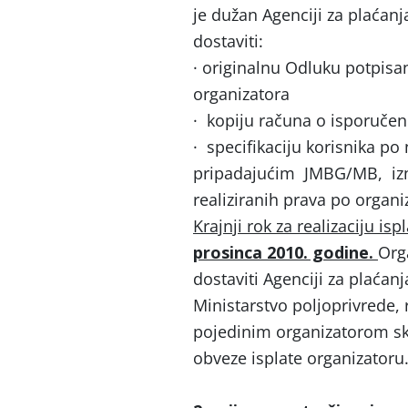
je dužan Agenciji za plaćanj
dostaviti:
· originalnu Odluku potpisan
organizatora
· kopiju računa o isporučen
· specifikaciju korisnika po
pripadajućim JMBG/MB, iz
realiziranih prava po organi
Krajnji rok za realizaciju is
prosinca 2010. godine.
Org
dostaviti Agenciji za plaćanj
Ministarstvo poljoprivrede, 
pojedinim organizatorom s
obveze isplate organizatoru