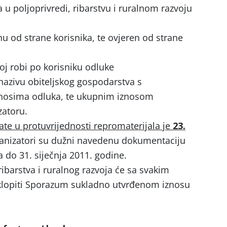
a u poljoprivredi, ribarstvu i ruralnom razvoju
u od strane korisnika, te ovjeren od strane
oj robi po korisniku odluke
 nazivu obiteljskog gospodarstva s
nosima odluka, te ukupnim iznosom
zatoru.
plate u protuvrijednosti repromaterijala je
23.
anizatori su dužni navedenu dokumentaciju
a do 31. siječnja 2011. godine.
ribarstva i ruralnog razvoja će sa svakim
klopiti Sporazum sukladno utvrđenom iznosu
.