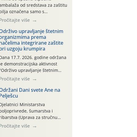
ambalaža od sredstava za zaštitu
bilja označena samo s
piktogramima i oznakom
Pročitajte više
CROCPA EKO MODEL:
Transportna ambalaža kao i
Održivo upravljanje štetnim
organizmima prema
ambalaža drugih proizvoda koji
načelima integrirane zaštite
nisu sredstva za zaštitu bilja
pri uzgoju krumpira
(npr. ambalaža od mineralnih
gnojiva,) se ne prihvaća.
Dana 17.7. 2026. godine održana
Korisnicima je osiguran
je demonstracijska aktivnost
besplatni povrat prazne
"Održivo upravljanje štetnim
ambalaže isključivo ovih tvrtki:
organizmima prema načelima
Pročitajte više
AGROCHEM-MAKS, AGRONOM,
integrirane zaštite pri uzgoju
ALBAUGH TKI* (PINUS […]
krumpira" na pokusnom polju
Održani Dani svete Ane na
Pelješcu
"Poredje", kraj naselja Belica
(ARKOD parcela ID 2445031)
Djelatnici Ministarstva
(središnji dio Međimurske
poljoprivrede, šumarstva i
županije).
ribarstva (Uprava za stručnu
podršku razvoju poljoprivrede)
Pročitajte više
sudjelovali su na tradicionalnom
Vinskom forumu, održanom