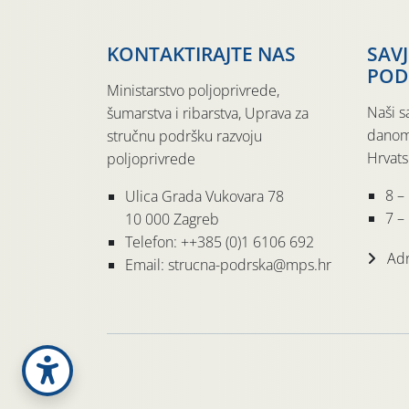
KONTAKTIRAJTE NAS
SAV
POD
Ministarstvo poljoprivrede,
Naši s
šumarstva i ribarstva, Uprava za
danom
stručnu podršku razvoju
Hrvats
poljoprivrede
8 –
Ulica Grada Vukovara 78
7 – 
10 000 Zagreb
Telefon: ++385 (0)1 6106 692
Adr
Email: strucna-podrska@mps.hr