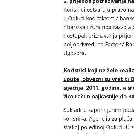
2. prijenos potraživanja n
Korisnici ostvaruju pravo n
u Odluci kod faktora / banke
ribarstva i ruralnog razvoja
Postupak priznavanja prijen
poljoprivredi na Factor / 
Ugovora.
Korisnici koji ne žele real
upute, obvezni su vratiti O
siječnja 2011. godine, a sr
žiro račun najkasnije do 30
Sukladno zaprimljenim podac
korisnika, Agencija za plaća
svakoj pojedinoj Odluci. U 