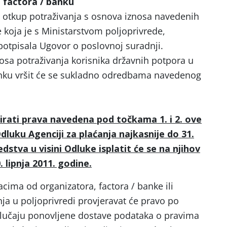
a factora / banku
a otkup potraživanja s osnova iznosa navedenih
 koja je s Ministarstvom poljoprivrede,
 potpisala Ugovor o poslovnoj suradnji.
osa potraživanja korisnika državnih potpora u
Banku vršit će se sukladno odredbama navedenog
izirati prava navedena pod točkama 1. i 2. ove
dluku Agenciji za plaćanja najkasnije do 31.
edstva u visini Odluke isplatit će se na njihov
. lipnja 2011. godine.
ima od organizatora, factora / banke ili
nja u poljoprivredi provjeravat će pravo po
slučaju ponovljene dostave podataka o pravima