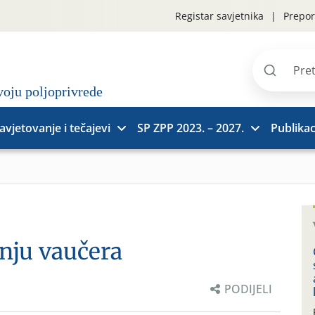
Registar savjetnika
Prepor
Pretraži
stranice
avjetovanje i tečajevi
SP ZPP 2023. – 2027.
Publikac
enju vaučera
PODIJELI