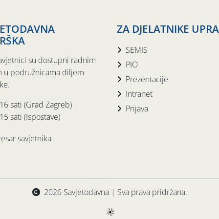
JETODAVNA
ZA DJELATNIKE UPR
RŠKA
SEMIS
avjetnici su dostupni radnim
PIO
 u podružnicama diljem
Prezentacije
ke.
Intranet
 16 sati (Grad Zagreb)
Prijava
15 sati (Ispostave)
esar savjetnika
2026 Savjetodavna | Sva prava pridržana.