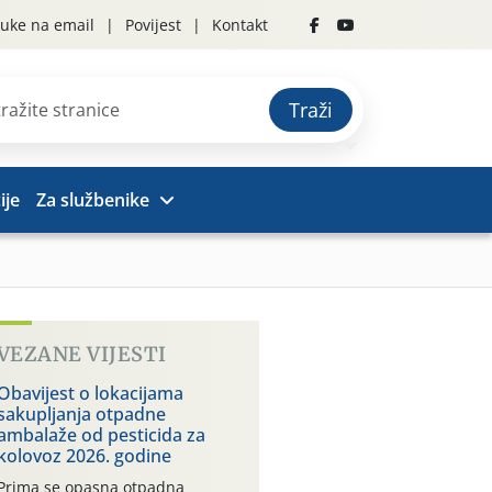
uke na email
Povijest
Kontakt
Traži
ije
Za službenike
VEZANE VIJESTI
Obavijest o lokacijama
sakupljanja otpadne
ambalaže od pesticida za
kolovoz 2026. godine
Prima se opasna otpadna