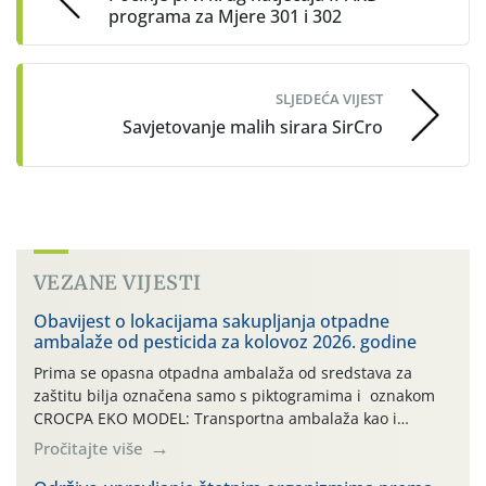
programa za Mjere 301 i 302
SLJEDEĆA VIJEST
Savjetovanje malih sirara SirCro
VEZANE VIJESTI
Obavijest o lokacijama sakupljanja otpadne
ambalaže od pesticida za kolovoz 2026. godine
Prima se opasna otpadna ambalaža od sredstava za
zaštitu bilja označena samo s piktogramima i oznakom
CROCPA EKO MODEL: Transportna ambalaža kao i
ambalaža drugih proizvoda koji nisu sredstva za zaštitu
Pročitajte više
bilja (npr. ambalaža od mineralnih gnojiva,) se ne