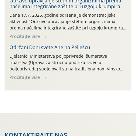
prihvaća. Korisnicima je osiguran besplatni povrat
Održivo upravljanje štetnim organizmima prema
načelima integrirane zaštite pri uzgoju krumpira
prazne ambalaže isključivo ovih tvrtki: AGROCHEM-MAKS,
AGRONOM, ALBAUGH TKI* (PINUS […]
Dana 17.7. 2026. godine održana je demonstracijska
aktivnost "Održivo upravljanje štetnim organizmima
prema načelima integrirane zaštite pri uzgoju krumpira"
na pokusnom polju "Poredje", kraj naselja Belica (ARKOD
Pročitajte više
parcela ID 2445031) (središnji dio Međimurske županije).
Održani Dani svete Ane na Pelješcu
Djelatnici Ministarstva poljoprivrede, šumarstva i
ribarstva (Uprava za stručnu podršku razvoju
poljoprivrede) sudjelovali su na tradicionalnom Vinskom
forumu, održanom 24.07.2026. godine u Domu vinarske
Pročitajte više
tradicije u Putnikovićima na poluotoku Pelješcu, u
organizaciji PZ Putniković, Zadružni savez Dalmacije,
Udruga Dalmika i općina Ston. Manifestacija, koja se već
sedmu godinu zaredom održava u sklopu proslave Dana
svete […]
KONTAKTIRAJTE NAS