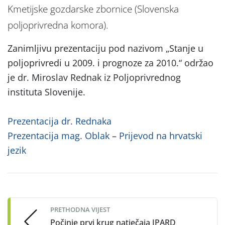
Kmetijske gozdarske zbornice (Slovenska
poljoprivredna komora).
Zanimljivu prezentaciju pod nazivom „Stanje u
poljoprivredi u 2009. i prognoze za 2010.“ održao
je dr. Miroslav Rednak iz Poljoprivrednog
instituta Slovenije.
Prezentacija dr. Rednaka
Prezentacija mag. Oblak
–
Prijevod na hrvatski
jezik
Post
navigation
PRETHODNA VIJEST
Počinje prvi krug natječaja IPARD