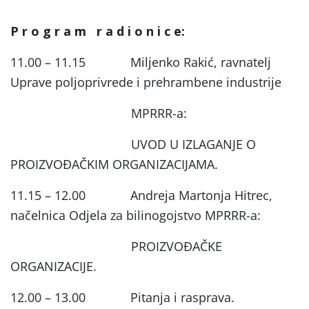
P r o g r a m
r a d i o n i c e:
11.00 – 11.15
Miljenko Rakić, ravnatelj
Uprave poljoprivrede i prehrambene industrije
MPRRR-a:
UVOD U IZLAGANJE O
PROIZVOĐAČKIM ORGANIZACIJAMA.
11.15 – 12.00 Andreja Martonja Hitrec,
načelnica Odjela za bilinogojstvo MPRRR-a:
PROIZVOĐAČKE
ORGANIZACIJE.
12.00 – 13.00 Pitanja i rasprava.