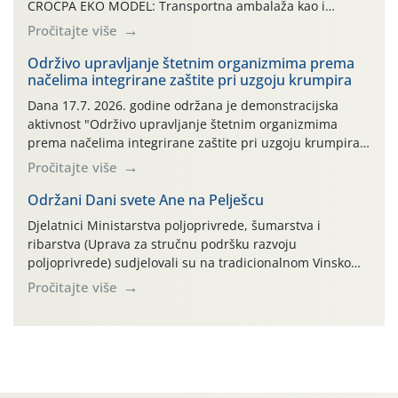
CROCPA EKO MODEL: Transportna ambalaža kao i
ambalaža drugih proizvoda koji nisu sredstva za zaštitu
Pročitajte više
bilja (npr. ambalaža od mineralnih gnojiva,) se ne
prihvaća. Korisnicima je osiguran besplatni povrat
Održivo upravljanje štetnim organizmima prema
načelima integrirane zaštite pri uzgoju krumpira
prazne ambalaže isključivo ovih tvrtki: AGROCHEM-MAKS,
AGRONOM, ALBAUGH TKI* (PINUS […]
Dana 17.7. 2026. godine održana je demonstracijska
aktivnost "Održivo upravljanje štetnim organizmima
prema načelima integrirane zaštite pri uzgoju krumpira"
na pokusnom polju "Poredje", kraj naselja Belica (ARKOD
Pročitajte više
parcela ID 2445031) (središnji dio Međimurske županije).
Održani Dani svete Ane na Pelješcu
Djelatnici Ministarstva poljoprivrede, šumarstva i
ribarstva (Uprava za stručnu podršku razvoju
poljoprivrede) sudjelovali su na tradicionalnom Vinskom
forumu, održanom 24.07.2026. godine u Domu vinarske
Pročitajte više
tradicije u Putnikovićima na poluotoku Pelješcu, u
organizaciji PZ Putniković, Zadružni savez Dalmacije,
Udruga Dalmika i općina Ston. Manifestacija, koja se već
sedmu godinu zaredom održava u sklopu proslave Dana
svete […]