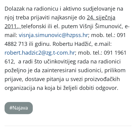
Dolazak na radionicu i aktivno sudjelovanje na
njoj treba prijaviti najkasnije do
24. siječnja
2011.,
telefonski ili el. putem Višnji Šimunović, e-
mail:
visnja.simunovic@hzpss.hr
; mob. tel.: 091
4882 713 ili gdinu.
Robertu Hadžić, e.mail:
robert.hadzic2@zg.t-com.hr
; mob. tel.: 091 1961
612,
a radi što učinkovitijeg rada na radionici
poželjno je da zainteresirani sudionici, prilikom
prijave,
dostave pitanja u svezi proizvođačkih
organizacija
na koja bi željeli dobiti odgovor.
#Najava
Post