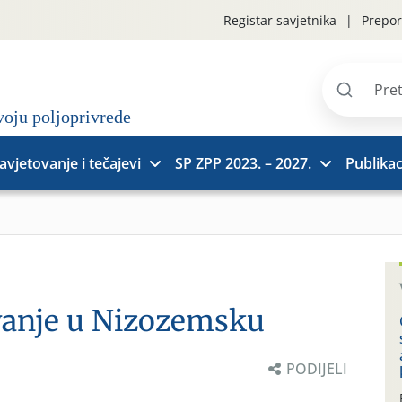
Registar savjetnika
Prepor
Pretraži
stranice
avjetovanje i tečajevi
SP ZPP 2023. – 2027.
Publikac
vanje u Nizozemsku
PODIJELI