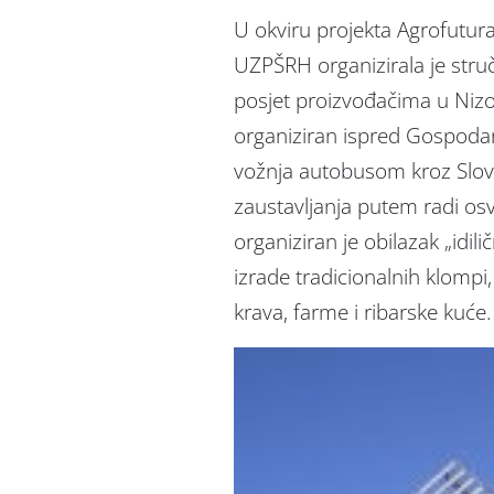
U okviru projekta Agrofutur
UZPŠRH organizirala je struč
posjet proizvođačima u Nizo
organiziran ispred Gospodar
vožnja autobusom kroz Slove
zaustavljanja putem radi o
organiziran je obilazak „idil
izrade tradicionalnih klompi,
krava, farme i ribarske kuće.