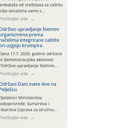
ambalaža od sredstava za zaštitu
bilja označena samo s
piktogramima i oznakom
Pročitajte više
CROCPA EKO MODEL:
Transportna ambalaža kao i
Održivo upravljanje štetnim
organizmima prema
ambalaža drugih proizvoda koji
načelima integrirane zaštite
nisu sredstva za zaštitu bilja
pri uzgoju krumpira
(npr. ambalaža od mineralnih
gnojiva,) se ne prihvaća.
Dana 17.7. 2026. godine održana
Korisnicima je osiguran
je demonstracijska aktivnost
besplatni povrat prazne
"Održivo upravljanje štetnim
ambalaže isključivo ovih tvrtki:
organizmima prema načelima
Pročitajte više
AGROCHEM-MAKS, AGRONOM,
integrirane zaštite pri uzgoju
ALBAUGH TKI* (PINUS […]
krumpira" na pokusnom polju
Održani Dani svete Ane na
Pelješcu
"Poredje", kraj naselja Belica
(ARKOD parcela ID 2445031)
Djelatnici Ministarstva
(središnji dio Međimurske
poljoprivrede, šumarstva i
županije).
ribarstva (Uprava za stručnu
podršku razvoju poljoprivrede)
Pročitajte više
sudjelovali su na tradicionalnom
Vinskom forumu, održanom