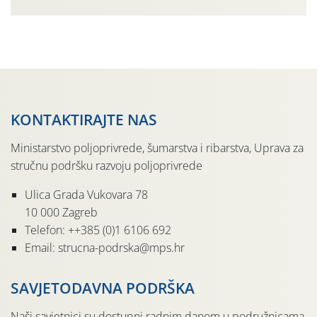
organizaciji PZ Putniković, Zadružni savez Dalmacije,
Udruga Dalmika i općina Ston. Manifestacija, koja se već
sedmu godinu zaredom održava u sklopu proslave Dana
svete […]
KONTAKTIRAJTE NAS
Ministarstvo poljoprivrede, šumarstva i ribarstva, Uprava za
stručnu podršku razvoju poljoprivrede
Ulica Grada Vukovara 78
10 000 Zagreb
Telefon: ++385 (0)1 6106 692
Email: strucna-podrska@mps.hr
SAVJETODAVNA PODRŠKA
Naši savjetnici su dostupni radnim danom u podružnicama