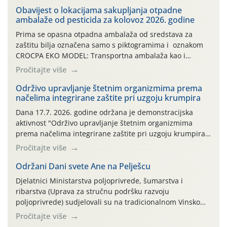
Obavijest o lokacijama sakupljanja otpadne
ambalaže od pesticida za kolovoz 2026. godine
Prima se opasna otpadna ambalaža od sredstava za
zaštitu bilja označena samo s piktogramima i oznakom
CROCPA EKO MODEL: Transportna ambalaža kao i
ambalaža drugih proizvoda koji nisu sredstva za zaštitu
Pročitajte više
bilja (npr. ambalaža od mineralnih gnojiva,) se ne
prihvaća. Korisnicima je osiguran besplatni povrat
Održivo upravljanje štetnim organizmima prema
načelima integrirane zaštite pri uzgoju krumpira
prazne ambalaže isključivo ovih tvrtki: AGROCHEM-MAKS,
AGRONOM, ALBAUGH TKI* (PINUS […]
Dana 17.7. 2026. godine održana je demonstracijska
aktivnost "Održivo upravljanje štetnim organizmima
prema načelima integrirane zaštite pri uzgoju krumpira"
na pokusnom polju "Poredje", kraj naselja Belica (ARKOD
Pročitajte više
parcela ID 2445031) (središnji dio Međimurske županije).
Održani Dani svete Ane na Pelješcu
Djelatnici Ministarstva poljoprivrede, šumarstva i
ribarstva (Uprava za stručnu podršku razvoju
poljoprivrede) sudjelovali su na tradicionalnom Vinskom
forumu, održanom 24.07.2026. godine u Domu vinarske
Pročitajte više
tradicije u Putnikovićima na poluotoku Pelješcu, u