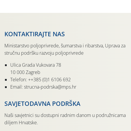
sedmu godinu zaredom održava u sklopu proslave Dana
svete […]
KONTAKTIRAJTE NAS
Ministarstvo poljoprivrede, šumarstva i ribarstva, Uprava za
stručnu podršku razvoju poljoprivrede
Ulica Grada Vukovara 78
10 000 Zagreb
Telefon: ++385 (0)1 6106 692
Email: strucna-podrska@mps.hr
SAVJETODAVNA PODRŠKA
Naši savjetnici su dostupni radnim danom u podružnicama
diljem Hrvatske.