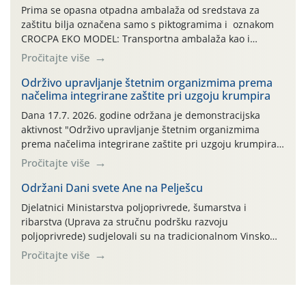
Prima se opasna otpadna ambalaža od sredstava za
zaštitu bilja označena samo s piktogramima i oznakom
CROCPA EKO MODEL: Transportna ambalaža kao i
ambalaža drugih proizvoda koji nisu sredstva za zaštitu
Pročitajte više
bilja (npr. ambalaža od mineralnih gnojiva,) se ne
prihvaća. Korisnicima je osiguran besplatni povrat
Održivo upravljanje štetnim organizmima prema
načelima integrirane zaštite pri uzgoju krumpira
prazne ambalaže isključivo ovih tvrtki: AGROCHEM-MAKS,
AGRONOM, ALBAUGH TKI* (PINUS […]
Dana 17.7. 2026. godine održana je demonstracijska
aktivnost "Održivo upravljanje štetnim organizmima
prema načelima integrirane zaštite pri uzgoju krumpira"
na pokusnom polju "Poredje", kraj naselja Belica (ARKOD
Pročitajte više
parcela ID 2445031) (središnji dio Međimurske županije).
Održani Dani svete Ane na Pelješcu
Djelatnici Ministarstva poljoprivrede, šumarstva i
ribarstva (Uprava za stručnu podršku razvoju
poljoprivrede) sudjelovali su na tradicionalnom Vinskom
forumu, održanom 24.07.2026. godine u Domu vinarske
Pročitajte više
tradicije u Putnikovićima na poluotoku Pelješcu, u
organizaciji PZ Putniković, Zadružni savez Dalmacije,
Udruga Dalmika i općina Ston. Manifestacija, koja se već