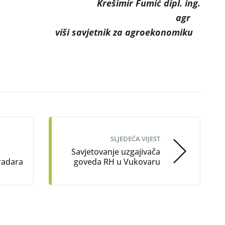
r Fumić dipl. ing.
agr
viši savjetnik za agroekonomiku
SLJEDEĆA VIJEST
Savjetovanje uzgajivača
radara
goveda RH u Vukovaru