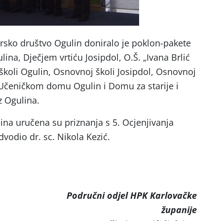
sko društvo Ogulin doniralo je poklon-pakete
lina, Dječjem vrtiću Josipdol, O.Š. „Ivana Brlić
školi Ogulin, Osnovnoj školi Josipdol, Osnovnoj
, Učeničkom domu Ogulin i Domu za starije i
 Ogulina.
na uručena su priznanja s 5. Ocjenjivanja
vodio dr. sc. Nikola Kezić.
odjel HPK Karlovačke
županije