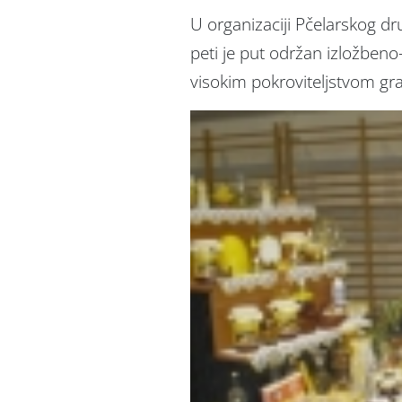
U organizaciji Pčelarskog d
peti je put održan izložben
visokim pokroviteljstvom gr