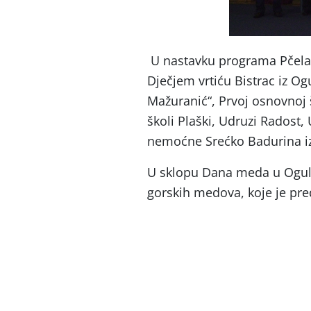
U nastavku programa Pčelar
Dječjem vrtiću Bistrac iz Ogu
Mažuranić“, Prvoj osnovnoj 
školi Plaški, Udruzi Radost
nemoćne Srećko Badurina iz
U sklopu Dana meda u Oguli
gorskih medova, koje je pred
Područni 