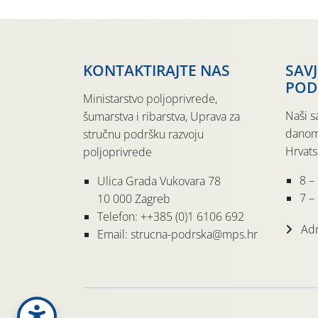
KONTAKTIRAJTE NAS
SAV
POD
Ministarstvo poljoprivrede,
Naši s
šumarstva i ribarstva, Uprava za
danom
stručnu podršku razvoju
Hrvats
poljoprivrede
8 –
Ulica Grada Vukovara 78
7 – 
10 000 Zagreb
Telefon: ++385 (0)1 6106 692
Adr
Email: strucna-podrska@mps.hr