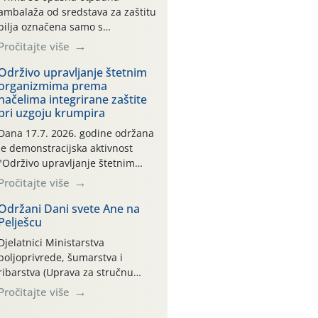
ambalaža od sredstava za zaštitu
bilja označena samo s
piktogramima i oznakom
Pročitajte više
CROCPA EKO MODEL:
Transportna ambalaža kao i
Održivo upravljanje štetnim
organizmima prema
ambalaža drugih proizvoda koji
načelima integrirane zaštite
nisu sredstva za zaštitu bilja
pri uzgoju krumpira
(npr. ambalaža od mineralnih
gnojiva,) se ne prihvaća.
Dana 17.7. 2026. godine održana
Korisnicima je osiguran
je demonstracijska aktivnost
besplatni povrat prazne
"Održivo upravljanje štetnim
ambalaže isključivo ovih tvrtki:
organizmima prema načelima
Pročitajte više
AGROCHEM-MAKS, AGRONOM,
integrirane zaštite pri uzgoju
ALBAUGH TKI* (PINUS […]
krumpira" na pokusnom polju
Održani Dani svete Ane na
Pelješcu
"Poredje", kraj naselja Belica
(ARKOD parcela ID 2445031)
Djelatnici Ministarstva
(središnji dio Međimurske
poljoprivrede, šumarstva i
županije).
ribarstva (Uprava za stručnu
podršku razvoju poljoprivrede)
Pročitajte više
sudjelovali su na tradicionalnom
Vinskom forumu, održanom