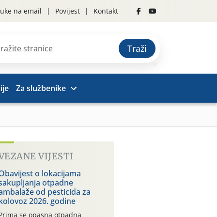
uke na email
Povijest
Kontakt
Traži
ije
Za službenike
VEZANE VIJESTI
Obavijest o lokacijama
sakupljanja otpadne
ambalaže od pesticida za
kolovoz 2026. godine
Prima se opasna otpadna