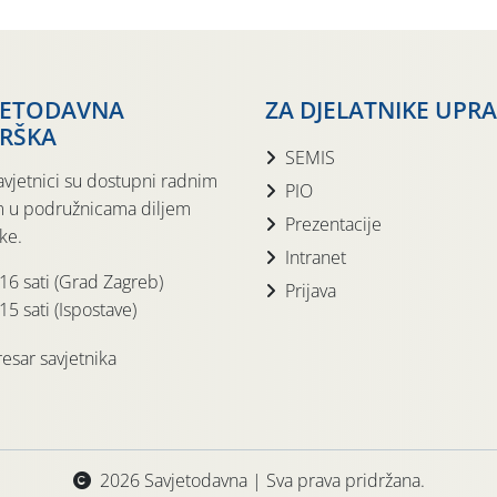
JETODAVNA
ZA DJELATNIKE UPR
RŠKA
SEMIS
avjetnici su dostupni radnim
PIO
 u podružnicama diljem
Prezentacije
ke.
Intranet
 16 sati (Grad Zagreb)
Prijava
15 sati (Ispostave)
esar savjetnika
2026 Savjetodavna | Sva prava pridržana.