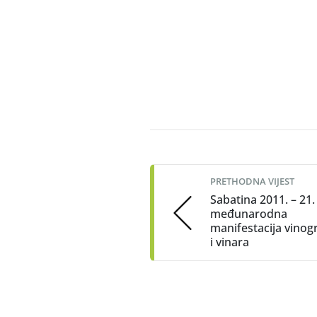
Krešimi
Post
navigation
PRETHODNA VIJEST
Sabatina 2011. – 21.
međunarodna
manifestacija vinog
i vinara