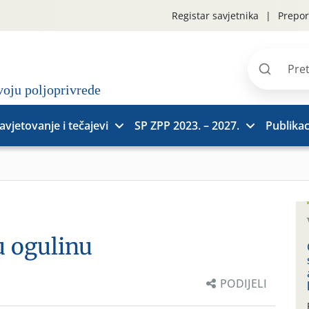
Registar savjetnika
Prepor
Pretraži
stranice
avjetovanje i tečajevi
SP ZPP 2023. – 2027.
Publikac
u ogulinu
PODIJELI