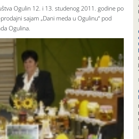
ruštva Ogulin 12. i 13. studenog 2011. godine po
o-prodajni sajam „Dani meda u Ogulinu“ pod
ada Ogulina.