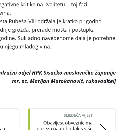
gativne kritike na kvalitetu u toj fazi
vina.
sta Rubeša-Vili održala je kratko prigodno
dnje grožđa, prerade mošta i postupka
 godine. Sukladno navedenome dala je potrebne
ju njegu mladog vina.
dručni odjel HPK Sisačko-moslavačke županije
mr. sc. Marijan Matokanović, rukovoditelj
SLJEDEĆA VIJEST
Obavijest obveznicima
a i
poreza na dohodak s više