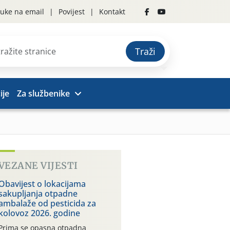
uke na email
Povijest
Kontakt
Traži
ije
Za službenike
VEZANE VIJESTI
Obavijest o lokacijama
sakupljanja otpadne
ambalaže od pesticida za
kolovoz 2026. godine
Prima se opasna otpadna