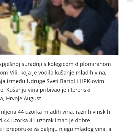
uspješnoj suradnji s kolegicom diplomiranom
-Vili, koja je vodila kušanje mladih vina,
nja između Udruge Sveti Bartol i HPK-ovim
. Kušanju vina pribivao je i terenski
a, Hrvoje August.
ljena 44 uzorka mladih vina, raznih vinskih
d 44 uzorka 41 uzorak imao je dobre
e i preporuke za daljnju njegu mladog vina, a