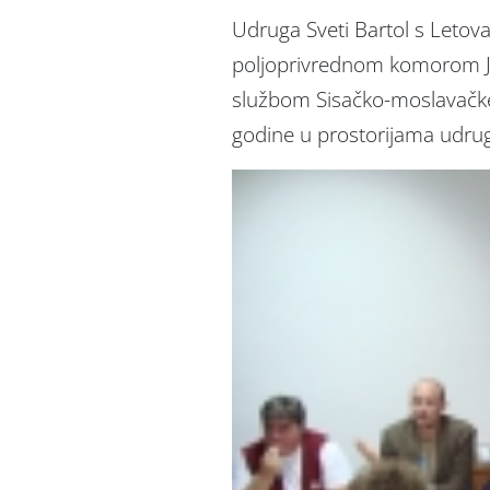
Udruga Sveti Bartol s Letov
poljoprivrednom komorom 
službom Sisačko-moslavačke
godine u prostorijama udrug