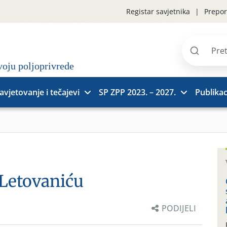
Registar savjetnika
Prepor
Pretraži
stranice
avjetovanje i tečajevi
SP ZPP 2023. – 2027.
Publikac
 Letovaniću
PODIJELI