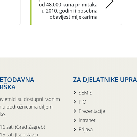
od 48.000 kuna primitaka
u 2010. godini i posebna
obavijest mljekarima
JETODAVNA
ZA DJELATNIKE UPR
RŠKA
SEMIS
avjetnici su dostupni radnim
PIO
 u podružnicama diljem
Prezentacije
ke.
Intranet
 16 sati (Grad Zagreb)
Prijava
15 sati (Ispostave)