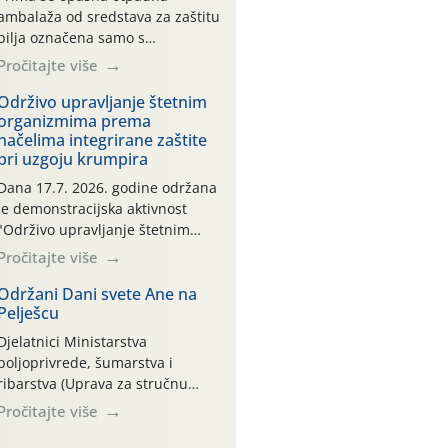
ambalaža od sredstava za zaštitu
bilja označena samo s
piktogramima i oznakom
Pročitajte više
CROCPA EKO MODEL:
Transportna ambalaža kao i
Održivo upravljanje štetnim
organizmima prema
ambalaža drugih proizvoda koji
načelima integrirane zaštite
nisu sredstva za zaštitu bilja
pri uzgoju krumpira
(npr. ambalaža od mineralnih
gnojiva,) se ne prihvaća.
Dana 17.7. 2026. godine održana
Korisnicima je osiguran
je demonstracijska aktivnost
besplatni povrat prazne
"Održivo upravljanje štetnim
ambalaže isključivo ovih tvrtki:
organizmima prema načelima
Pročitajte više
AGROCHEM-MAKS, AGRONOM,
integrirane zaštite pri uzgoju
ALBAUGH TKI* (PINUS […]
krumpira" na pokusnom polju
Održani Dani svete Ane na
Pelješcu
"Poredje", kraj naselja Belica
(ARKOD parcela ID 2445031)
Djelatnici Ministarstva
(središnji dio Međimurske
poljoprivrede, šumarstva i
županije).
ribarstva (Uprava za stručnu
podršku razvoju poljoprivrede)
Pročitajte više
sudjelovali su na tradicionalnom
Vinskom forumu, održanom