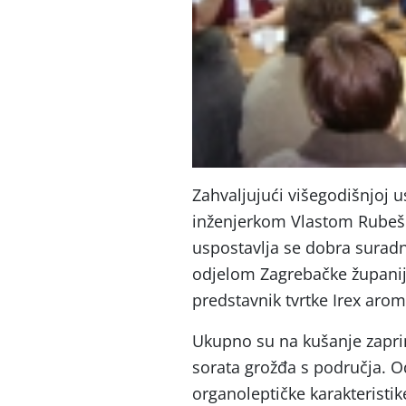
Zahvaljujući višegodišnjoj 
inženjerkom Vlastom Rubešom
uspostavlja se dobra surad
odjelom Zagrebačke županije
predstavnik tvrtke Irex arom
Ukupno su na kušanje zaprim
sorata grožđa s područja. O
organoleptičke karakteristik