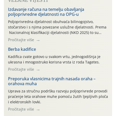
VEZANE VIJESTI
Izdavanje računa na temelju obavljanja
poljoprivredne djelatnosti na OPG-u
Poljoprivredna djelatnost obuhvaća bilinogojstvo,
stočarstvo i s njima povezane uslužne djelatnosti. Prema
Nacionalnoj klasifikaciji djelatnosti (NKD 2025) to su
skupne 01.1, 01.2, 01.3, 01.4, 01.5 i 01.6. Djelatnost
Pročitajte više
prerade poljoprivrednih proizvoda je svako djelovanje na
poljoprivredni proizvod čiji je rezultat proizvod koji
Berba kadifice
također može biti poljoprivredni proizvod poput npr.
Kadifica cvate gotovo u svakom vrtu, jednogodišnja je
maslinovog ulja, bučinog ulja, vino od […]
ukrasna i mnogostruko korisna vrsta iz roda Tagetes.
Pročitajte više
Preporuka vlasnicima trajnih nasada oraha –
orahova muha
Uprava za stručnu podršku razvoju poljoprivrede provodi
praćenje leta orahove muhe pomoću žutih ljepljivih ploča
i elektronskih lovki.
Pročitajte više