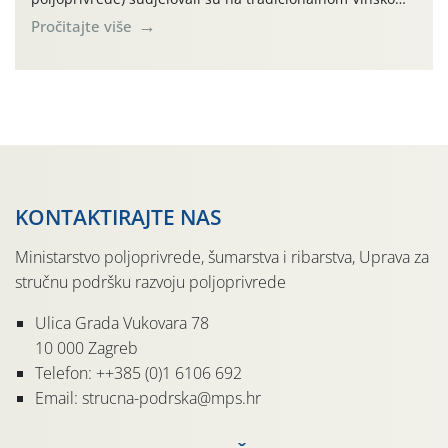
forumu, održanom 24.07.2026. godine u Domu vinarske
Pročitajte više
tradicije u Putnikovićima na poluotoku Pelješcu, u
organizaciji PZ Putniković, Zadružni savez Dalmacije,
Udruga Dalmika i općina Ston. Manifestacija, koja se već
sedmu godinu zaredom održava u sklopu proslave Dana
svete […]
KONTAKTIRAJTE NAS
Ministarstvo poljoprivrede, šumarstva i ribarstva, Uprava za
stručnu podršku razvoju poljoprivrede
Ulica Grada Vukovara 78
10 000 Zagreb
Telefon: ++385 (0)1 6106 692
Email: strucna-podrska@mps.hr