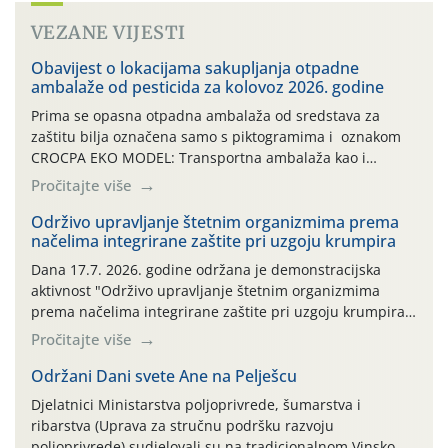
VEZANE VIJESTI
Obavijest o lokacijama sakupljanja otpadne
ambalaže od pesticida za kolovoz 2026. godine
Prima se opasna otpadna ambalaža od sredstava za
zaštitu bilja označena samo s piktogramima i oznakom
CROCPA EKO MODEL: Transportna ambalaža kao i
ambalaža drugih proizvoda koji nisu sredstva za zaštitu
Pročitajte više
bilja (npr. ambalaža od mineralnih gnojiva,) se ne
prihvaća. Korisnicima je osiguran besplatni povrat
Održivo upravljanje štetnim organizmima prema
načelima integrirane zaštite pri uzgoju krumpira
prazne ambalaže isključivo ovih tvrtki: AGROCHEM-MAKS,
AGRONOM, ALBAUGH TKI* (PINUS […]
Dana 17.7. 2026. godine održana je demonstracijska
aktivnost "Održivo upravljanje štetnim organizmima
prema načelima integrirane zaštite pri uzgoju krumpira"
na pokusnom polju "Poredje", kraj naselja Belica (ARKOD
Pročitajte više
parcela ID 2445031) (središnji dio Međimurske županije).
Održani Dani svete Ane na Pelješcu
Djelatnici Ministarstva poljoprivrede, šumarstva i
ribarstva (Uprava za stručnu podršku razvoju
poljoprivrede) sudjelovali su na tradicionalnom Vinskom