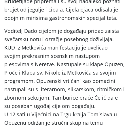
Brudetijade pripremali su svoj nadaleko poznati
brujet od jegulje i cipala. Cijela pjaca odisala je
opojnim mirisima gastronomskih specijaliteta.
Voditelj Dado cijelom je događaju pridao zaista
svečarsku notu i ozračje posebnog doživljaja.
KUD iz Metkovića manifestaciju je uveličao
svojim prekrasnim scenskim nastupom
plesovima s Neretve. Nastupale su klape Opuzen,
Ploče i Klapa sv. Nikole iz Metkovića sa svojim
programom. Opuzenski vrtićani kao domaćini
nastupali su s literarnom, slikarskom, ritmičkom i
zbornom sekcijom. Tamburice braće Čelić dale
su poseban ugođaj cijelom događaju.
U 12 sati u Vijećnici na Trgu kralja Tomislava u
Opuzenu održan je stručni skup na temu