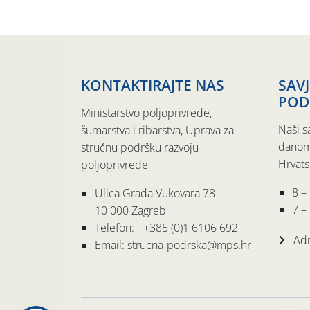
KONTAKTIRAJTE NAS
SAV
POD
Ministarstvo poljoprivrede,
Naši s
šumarstva i ribarstva, Uprava za
danom
stručnu podršku razvoju
Hrvats
poljoprivrede
8 –
Ulica Grada Vukovara 78
7 – 
10 000 Zagreb
Telefon: ++385 (0)1 6106 692
Adr
Email: strucna-podrska@mps.hr