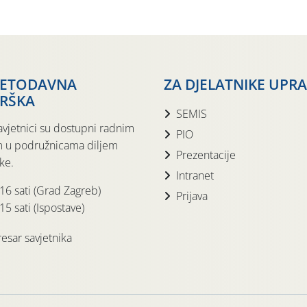
JETODAVNA
ZA DJELATNIKE UPR
RŠKA
SEMIS
avjetnici su dostupni radnim
PIO
 u podružnicama diljem
Prezentacije
ke.
Intranet
 16 sati (Grad Zagreb)
Prijava
15 sati (Ispostave)
esar savjetnika