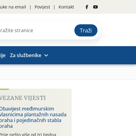
uke na email
Povijest
Kontakt
Traži
ije
Za službenike
VEZANE VIJESTI
Obavijest međimurskim
vlasnicima plantažnih nasada
oraha i pojedinačnih stabla
oraha
Prije nešto više od tri tjedna