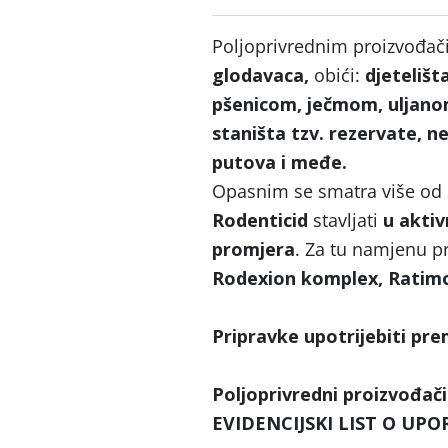
Poljoprivrednim proizvođa
glodavaca,
obići:
djetelišt
pšenicom, ječmom, uljanom
staništa tzv. rezervate, n
putova i međe.
Opasnim se smatra više od 
Rodenticid
stavljati
u akti
promjera
. Za tu namjenu pr
Rodexion komplex, Ratimor
Pripravke upotrijebiti pr
Poljoprivredni proizvođači
EVIDENCIJSKI LIST O UPO