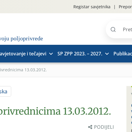
Registar savjetnika
Prepor
Pretraži
stranice
avjetovanje i tečajevi
SP ZPP 2023. – 2027.
Publikac
rivrednicima 13.03.2012.
ska
privrednicima 13.03.2012.
PODIJELI