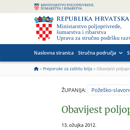
Naslovna stranica
Stručna područja
S
»
Preporuke za zaštitu bilja
»
Obavijest poljop
ŽUPANIJA:
Požeško-slavon
Obavijest poljo
13. ožujka 2012.