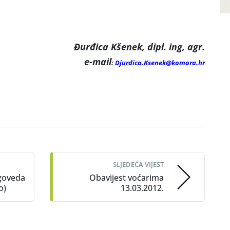
Đurđica Kšenek, dipl. ing, agr.
e-mail
:
Djurdica.Ksenek@komora.hr
SLJEDEĆA VIJEST
 goveda
Obavijest voćarima
o)
13.03.2012.