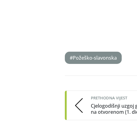
#Požeško-slavonska
Post
navigation
PRETHODNA VIJEST
Cjelogodišnji uzgoj
na otvorenom (1. di