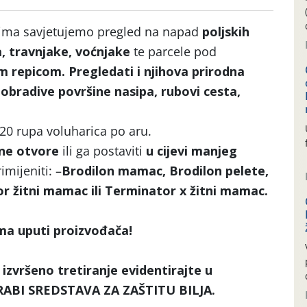
čima savjetujemo pregled na napad
poljskih
a, travnjake, voćnjake
te parcele pod
 repicom. Pregledati i njihova prirodna
eobradive površine nasipa, rubovi cesta,
20 rupa voluharica po aru.
vne otvore
ili ga postaviti
u cijevi manjeg
imijeniti: –
Brodilon mamac, Brodilon pelete,
 žitni mamac ili Terminator x žitni mamac.
ema uputi proizvođača!
 izvršeno tretiranje evidentirajte u
RABI SREDSTAVA ZA ZAŠTITU BILJA.