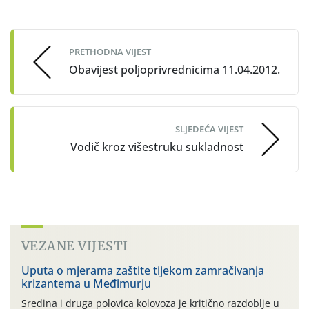
Post
navigation
PRETHODNA VIJEST
Obavijest poljoprivrednicima 11.04.2012.
SLJEDEĆA VIJEST
Vodič kroz višestruku sukladnost
VEZANE VIJESTI
Uputa o mjerama zaštite tijekom zamračivanja
krizantema u Međimurju
Sredina i druga polovica kolovoza je kritično razdoblje u