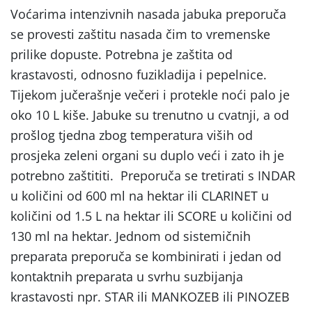
Voćarima intenzivnih nasada jabuka preporuča
se provesti zaštitu nasada čim to vremenske
prilike dopuste. Potrebna je zaštita od
krastavosti, odnosno fuzikladija i pepelnice.
Tijekom jučerašnje večeri i protekle noći palo je
oko 10 L kiše. Jabuke su trenutno u cvatnji, a od
prošlog tjedna zbog temperatura viših od
prosjeka zeleni organi su duplo veći i zato ih je
potrebno zaštititi. Preporuča se tretirati s INDAR
u količini od 600 ml na hektar ili CLARINET u
količini od 1.5 L na hektar ili SCORE u količini od
130 ml na hektar. Jednom od sistemičnih
preparata preporuča se kombinirati i jedan od
kontaktnih preparata u svrhu suzbijanja
krastavosti npr. STAR ili MANKOZEB ili PINOZEB