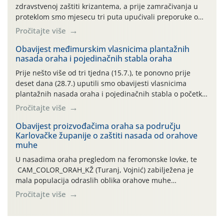
zdravstvenoj zaštiti krizantema, a prije zamračivanja u
proteklom smo mjesecu tri puta upućivali preporuke o
preventivnim mjerama zaštite krizantema od najčešćih
Pročitajte više
uzročnika bolesti, štetnika i fito-fagnih grinja (23.7., 14.7.,
06.7.)! Na početku ovog mjeseca je zabilježeno je
Obavijest međimurskim vlasnicima plantažnih
nasada oraha i pojedinačnih stabla oraha
povijesno i ekstremno vruće meteorološko razdoblje, uz
najviše temperature […]
Prije nešto više od tri tjedna (15.7.), te ponovno prije
deset dana (28.7.) uputili smo obavijesti vlasnicima
plantažnih nasada oraha i pojedinačnih stabla o početku
leta i ovogodišnjoj potrebi usmjerenog suzbijanja
Pročitajte više
orahove muhe (Rhagoletis completa)! Već dvanaest dana
traje drugi ovogodišnji “toplinski udar”, koji naročito
Obavijest proizvođačima oraha sa području
Karlovačke županije o zaštiti nasada od orahove
izražen zadnja šest dana (31.7.-05.8.), jer najviše
muhe
temperature zraka svakodnevno […]
U nasadima oraha pregledom na feromonske lovke, te
CAM_COLOR_ORAH_KŽ (Turanj, Vojnić) zabilježena je
mala populacija odraslih oblika orahove muhe
(Rhagoletis completa). Niska brojnost može se objasniti
Pročitajte više
činjenicom da je riječ o mladim nasadima s vrlo malim
urodom, što je povezano i s manjim brojem prezimjelih
jedinki. U starijim nasadima, na žutim ljepljivim Rebell