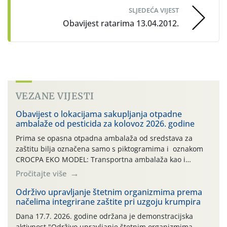
SLJEDEĆA VIJEST
Obavijest ratarima 13.04.2012.
VEZANE VIJESTI
Obavijest o lokacijama sakupljanja otpadne
ambalaže od pesticida za kolovoz 2026. godine
Prima se opasna otpadna ambalaža od sredstava za
zaštitu bilja označena samo s piktogramima i oznakom
CROCPA EKO MODEL: Transportna ambalaža kao i
ambalaža drugih proizvoda koji nisu sredstva za zaštitu
Pročitajte više
bilja (npr. ambalaža od mineralnih gnojiva,) se ne
prihvaća. Korisnicima je osiguran besplatni povrat
Održivo upravljanje štetnim organizmima prema
načelima integrirane zaštite pri uzgoju krumpira
prazne ambalaže isključivo ovih tvrtki: AGROCHEM-MAKS,
AGRONOM, ALBAUGH TKI* (PINUS […]
Dana 17.7. 2026. godine održana je demonstracijska
aktivnost "Održivo upravljanje štetnim organizmima