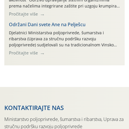
prema načelima integrirane zaštite pri uzgoju krumpira"
na pokusnom polju "Poredje", kraj naselja Belica (ARKOD
Pročitajte više
parcela ID 2445031) (središnji dio Međimurske županije).
Održani Dani svete Ane na Pelješcu
Djelatnici Ministarstva poljoprivrede, šumarstva i
ribarstva (Uprava za stručnu podršku razvoju
poljoprivrede) sudjelovali su na tradicionalnom Vinskom
forumu, održanom 24.07.2026. godine u Domu vinarske
Pročitajte više
tradicije u Putnikovićima na poluotoku Pelješcu, u
organizaciji PZ Putniković, Zadružni savez Dalmacije,
Udruga Dalmika i općina Ston. Manifestacija, koja se već
sedmu godinu zaredom održava u sklopu proslave Dana
svete […]
KONTAKTIRAJTE NAS
Ministarstvo poljoprivrede, šumarstva i ribarstva, Uprava za
stručnu podršku razvoju poljoprivrede