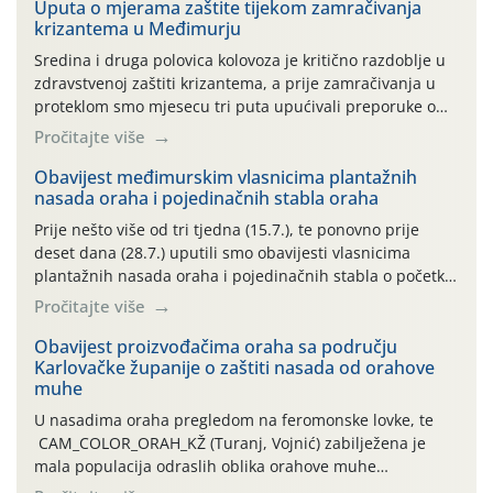
Uputa o mjerama zaštite tijekom zamračivanja
krizantema u Međimurju
Sredina i druga polovica kolovoza je kritično razdoblje u
zdravstvenoj zaštiti krizantema, a prije zamračivanja u
proteklom smo mjesecu tri puta upućivali preporuke o
preventivnim mjerama zaštite krizantema od najčešćih
Pročitajte više
uzročnika bolesti, štetnika i fito-fagnih grinja (23.7., 14.7.,
06.7.)! Na početku ovog mjeseca je zabilježeno je
Obavijest međimurskim vlasnicima plantažnih
nasada oraha i pojedinačnih stabla oraha
povijesno i ekstremno vruće meteorološko razdoblje, uz
najviše temperature […]
Prije nešto više od tri tjedna (15.7.), te ponovno prije
deset dana (28.7.) uputili smo obavijesti vlasnicima
plantažnih nasada oraha i pojedinačnih stabla o početku
leta i ovogodišnjoj potrebi usmjerenog suzbijanja
Pročitajte više
orahove muhe (Rhagoletis completa)! Već dvanaest dana
traje drugi ovogodišnji “toplinski udar”, koji naročito
Obavijest proizvođačima oraha sa području
Karlovačke županije o zaštiti nasada od orahove
izražen zadnja šest dana (31.7.-05.8.), jer najviše
muhe
temperature zraka svakodnevno […]
U nasadima oraha pregledom na feromonske lovke, te
CAM_COLOR_ORAH_KŽ (Turanj, Vojnić) zabilježena je
mala populacija odraslih oblika orahove muhe
(Rhagoletis completa). Niska brojnost može se objasniti