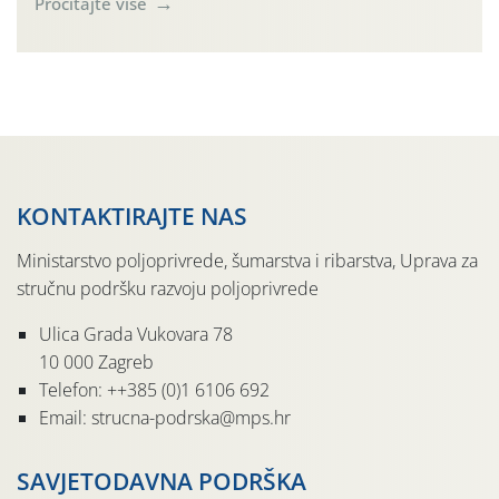
Pročitajte više
činjenicom da je riječ o mladim nasadima s vrlo malim
urodom, što je povezano i s manjim brojem prezimjelih
jedinki. U starijim nasadima, na žutim ljepljivim Rebell
pločama s […]
KONTAKTIRAJTE NAS
Ministarstvo poljoprivrede, šumarstva i ribarstva, Uprava za
stručnu podršku razvoju poljoprivrede
Ulica Grada Vukovara 78
10 000 Zagreb
Telefon: ++385 (0)1 6106 692
Email: strucna-podrska@mps.hr
SAVJETODAVNA PODRŠKA