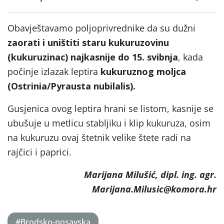
Obavještavamo poljoprivrednike da su dužni
zaorati i uništiti staru kukuruzovinu
(kukuruzinac) najkasnije do 15. svibnja
, kada
počinje izlazak leptira
kukuruznog moljca
(Ostrinia/Pyrausta nubilalis).
Gusjenica ovog leptira hrani se listom, kasnije se
ubušuje u metlicu stabljiku i klip kukuruza, osim
na kukuruzu ovaj štetnik velike štete radi na
rajčici i paprici.
Marijana Milušić, dipl. ing. agr.
Marijana.Milusic@komora.hr
#Brodsko-posavska