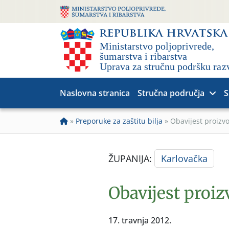
Naslovna stranica
Stručna područja
S
»
Preporuke za zaštitu bilja
»
Obavijest proizvo
ŽUPANIJA:
Karlovačka
Obavijest proiz
17. travnja 2012.