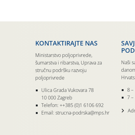
KONTAKTIRAJTE NAS
SAV
POD
Ministarstvo poljoprivrede,
Naši s
šumarstva i ribarstva, Uprava za
danom
stručnu podršku razvoju
Hrvats
poljoprivrede
8 –
Ulica Grada Vukovara 78
7 – 
10 000 Zagreb
Telefon: ++385 (0)1 6106 692
Adr
Email: strucna-podrska@mps.hr