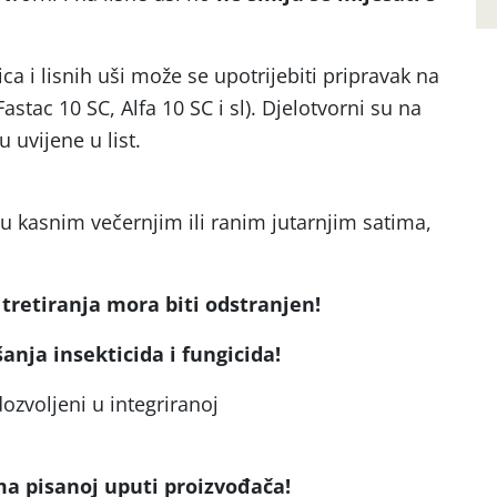
sica i lisnih uši može se upotrijebiti pripravak na
Fastac 10 SC, Alfa 10 SC i sl). Djelotvorni su na
 uši koje nisu uvijene u list.
i u kasnim večernjim ili ranim jutarnjim satima,
ne lete!
tretiranja mora biti odstranjen!
nja insekticida i fungicida!
ozvoljeni u integriranoj
i!
ma pisanoj uputi proizvođača!