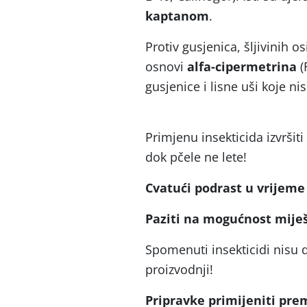
kaptanom
.
Protiv gusjenica, šljivinih o
osnovi
alfa-cipermetrina
(
gusjenice i lisne
Primjenu insekticida izvršit
dok pčele 
Cvatući podrast u vrijeme 
Paziti na mogućnost miješa
Spomenuti insekticidi nisu d
proizvodnj
Pripravke primijeniti pre