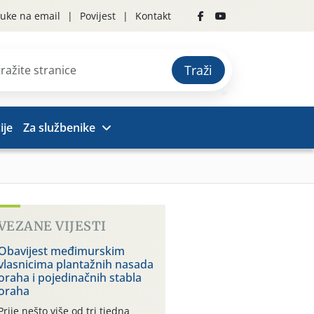
uke na email
Povijest
Kontakt
Traži
ije
Za službenike
VEZANE VIJESTI
Obavijest međimurskim
vlasnicima plantažnih nasada
oraha i pojedinačnih stabla
oraha
Prije nešto više od tri tjedna