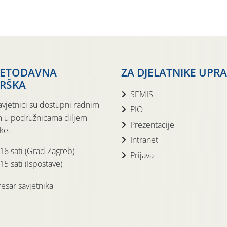
JETODAVNA
ZA DJELATNIKE UPR
RŠKA
SEMIS
avjetnici su dostupni radnim
PIO
 u podružnicama diljem
Prezentacije
ke.
Intranet
 16 sati (Grad Zagreb)
Prijava
15 sati (Ispostave)
esar savjetnika