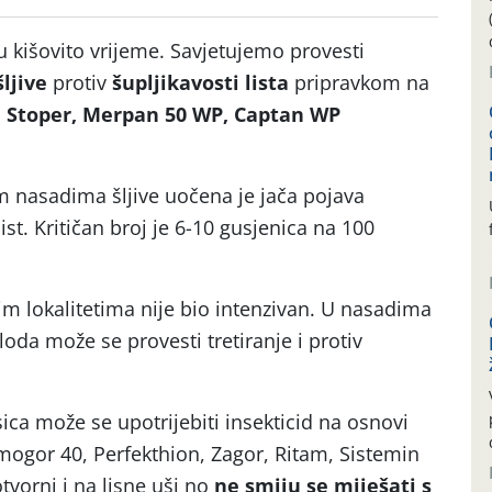
ju kišovito vrijeme. Savjetujemo provesti
šljive
protiv
šupljikavosti lista
pripravkom na
, Stoper, Merpan 50 WP, Captan WP
 nasadima šljive uočena je jača pojava
ist. Kritičan broj je 6-10 gusjenica na 100
ojaka.
nim lokalitetima nije bio intenzivan. U nasadima
oda može se provesti tretiranje i protiv
ica.
osica može se upotrijebiti insekticid na osnovi
ogor 40, Perfekthion, Zagor, Ritam, Sistemin
otvorni i na lisne uši no
ne smiju se miješati s