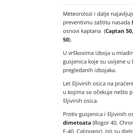
Meteorolozi i dalje najavlju
preventivnu zaštitu nasada
osnovi kaptana (
Captan 50
50
).
U vrškovima izboja u mladim
gusjenica koje su uvijene u l
pregledanih izb
Let šljivinih osica na praće
u kojima se očekuje nešto pl
šljivinih os
Protiv gusjenica i šljivinih 
dimetoata
(Rogor 40, Chrom
E-40, Calinogor). Isti su djel