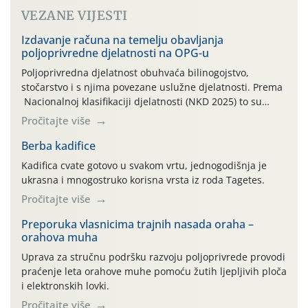
VEZANE VIJESTI
Izdavanje računa na temelju obavljanja
poljoprivredne djelatnosti na OPG-u
Poljoprivredna djelatnost obuhvaća bilinogojstvo,
stočarstvo i s njima povezane uslužne djelatnosti. Prema
Nacionalnoj klasifikaciji djelatnosti (NKD 2025) to su
skupne 01.1, 01.2, 01.3, 01.4, 01.5 i 01.6. Djelatnost
Pročitajte više
prerade poljoprivrednih proizvoda je svako djelovanje na
poljoprivredni proizvod čiji je rezultat proizvod koji
Berba kadifice
također može biti poljoprivredni proizvod poput npr.
Kadifica cvate gotovo u svakom vrtu, jednogodišnja je
maslinovog ulja, bučinog ulja, vino od […]
ukrasna i mnogostruko korisna vrsta iz roda Tagetes.
Pročitajte više
Preporuka vlasnicima trajnih nasada oraha –
orahova muha
Uprava za stručnu podršku razvoju poljoprivrede provodi
praćenje leta orahove muhe pomoću žutih ljepljivih ploča
i elektronskih lovki.
Pročitajte više