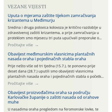
VEZANE VIJESTI
Uputa o mjerama zaštite tijekom zamračivanja
krizantema u Međimurju
Sredina i druga polovica kolovoza je kritično razdoblje u
zdravstvenoj zaštiti krizantema, a prije zamračivanja u
proteklom smo mjesecu tri puta upućivali preporuke o
preventivnim mjerama zaštite krizantema od najčešćih
Pročitajte više
uzročnika bolesti, štetnika i fito-fagnih grinja (23.7., 14.7.,
06.7.)! Na početku ovog mjeseca je zabilježeno je
Obavijest međimurskim vlasnicima plantažnih
nasada oraha i pojedinačnih stabla oraha
povijesno i ekstremno vruće meteorološko razdoblje, uz
najviše temperature […]
Prije nešto više od tri tjedna (15.7.), te ponovno prije
deset dana (28.7.) uputili smo obavijesti vlasnicima
plantažnih nasada oraha i pojedinačnih stabla o početku
leta i ovogodišnjoj potrebi usmjerenog suzbijanja
Pročitajte više
orahove muhe (Rhagoletis completa)! Već dvanaest dana
traje drugi ovogodišnji “toplinski udar”, koji naročito
Obavijest proizvođačima oraha sa području
Karlovačke županije o zaštiti nasada od orahove
izražen zadnja šest dana (31.7.-05.8.), jer najviše
muhe
temperature zraka svakodnevno […]
U nasadima oraha pregledom na feromonske lovke, te