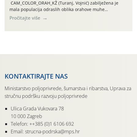
CAM_COLOR_ORAH_KŽ (Turanj, Vojnić) zabilježena je
mala populacija odraslih oblika orahove muhe
(Rhagoletis completa). Niska brojnost može se objasniti
Pročitajte više
činjenicom da je riječ o mladim nasadima s vrlo malim
urodom, što je povezano i s manjim brojem prezimjelih
jedinki. U starijim nasadima, na žutim ljepljivim Rebell
pločama s […]
KONTAKTIRAJTE NAS
Ministarstvo poljoprivrede, šumarstva i ribarstva, Uprava za
stručnu podršku razvoju poljoprivrede
Ulica Grada Vukovara 78
10 000 Zagreb
Telefon: ++385 (0)1 6106 692
Email: strucna-podrska@mps.hr