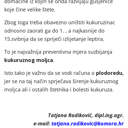
domaćine iz kojih se onda razvijaju gusjenice
koje čine velike štete.
Zbog toga treba obavezno uništiti kukuruzinac
odnosno zaorati ga do 1. , a najkasnije do
15.svibnja da se spriječi izlijetanje leptira.
To je najvažnija preventivna mjera suzbijanja
kukuruznog moljca
.
Isto tako je važno da se vodi računa o
plodoredu,
jer se na taj način sprječava širenje kukuruznog
moljca ali i ostalih štetnika i bolesti kukuruza.
Tatjana Radiković, dipl.ing.agr.
e-mail:
tatjana.radikovic@komora.hr