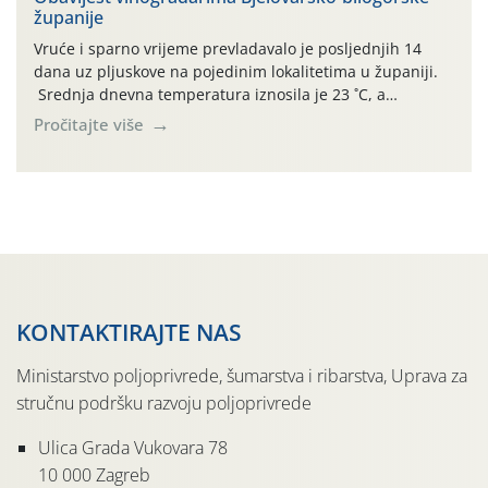
županije
jedinki. U starijim nasadima, na žutim ljepljivim Rebell
pločama s […]
Vruće i sparno vrijeme prevladavalo je posljednjih 14
dana uz pljuskove na pojedinim lokalitetima u županiji.
Srednja dnevna temperatura iznosila je 23 ˚C, a
maksimalne su posljednjih dana dosezale do 35 ˚C.
Pročitajte više
Simptome plamenjače vinove loze (Plasmoparas
viticola) vidljivi su na zapercima i vršnom mladom lišću.
Kako bi i dalje održali zdravu lisnu masu u zaštiti je
moguće […]
KONTAKTIRAJTE NAS
Ministarstvo poljoprivrede, šumarstva i ribarstva, Uprava za
stručnu podršku razvoju poljoprivrede
Ulica Grada Vukovara 78
10 000 Zagreb