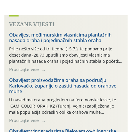
VEZANE VIJESTI
Obavijest međimurskim vlasnicima plantažnih
nasada oraha i pojedinačnih stabla oraha
Prije nešto više od tri tjedna (15.7.), te ponovno prije
deset dana (28.7.) uputili smo obavijesti vlasnicima
plantažnih nasada oraha i pojedinačnih stabla o početku
leta i ovogodišnjoj potrebi usmjerenog suzbijanja
Pročitajte više
orahove muhe (Rhagoletis completa)! Već dvanaest dana
traje drugi ovogodišnji “toplinski udar”, koji naročito
Obavijest proizvođačima oraha sa području
Karlovačke županije o zaštiti nasada od orahove
izražen zadnja šest dana (31.7.-05.8.), jer najviše
muhe
temperature zraka svakodnevno […]
U nasadima oraha pregledom na feromonske lovke, te
CAM_COLOR_ORAH_KŽ (Turanj, Vojnić) zabilježena je
mala populacija odraslih oblika orahove muhe
(Rhagoletis completa). Niska brojnost može se objasniti
Pročitajte više
činjenicom da je riječ o mladim nasadima s vrlo malim
urodom, što je povezano i s manjim brojem prezimjelih
Obavijest vinogradarima Bjelovarsko-bilogorske