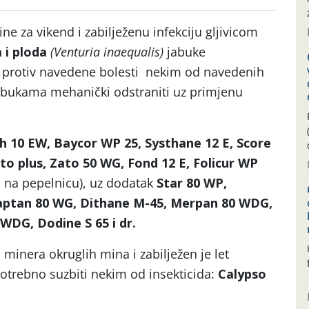
e za vikend i zabilježenu infekciju gljivicom
a i ploda
(Venturia inaequalis)
jabuke
u protiv navedene bolesti nekim od navedenih
jabukama mehanički odstraniti uz primjenu
ch 10 EW, Baycor WP 25, Systhane 12 E,
Score
to plus, Zato 50 WG, Fond 12 E, Folicur WP
i na pepelnicu), uz dodatak
Star 80 WP,
aptan 80 WG, Dithane M-45, Merpan 80 WDG,
WDG, Dodine S 65 i dr.
minera okruglih mina i zabilježen je let
potrebno suzbiti nekim od insekticida:
Calypso