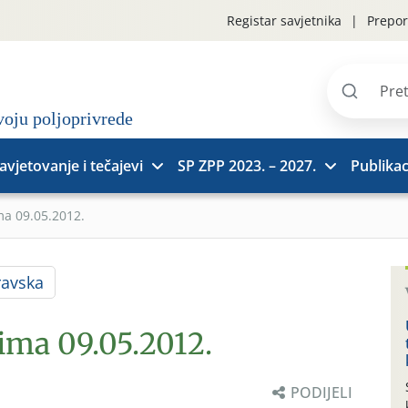
Registar savjetnika
Prepor
Pretraži
stranice
avjetovanje i tečajevi
SP ZPP 2023. – 2027.
Publikac
ma 09.05.2012.
ravska
ima 09.05.2012.
PODIJELI