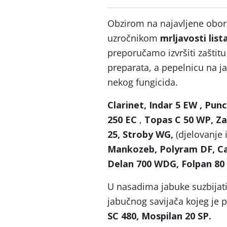
Obzirom na najavljene oborin
uzročnikom
mrljavosti list
preporučamo izvršiti zaštit
preparata, a pepelnicu na 
nekog fungicida.
Clarinet, Indar 5 EW , Pun
250 EC
,
Topas C 50 WP, Za
25, Stroby WG,
(djelovanje 
Mankozeb, Polyram DF, C
Delan 700 WDG, Folpan 80 
U nasadima jabuke suzbijati 
jabučnog savijača kojeg je 
SC 480, Mospilan 20 SP.