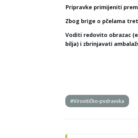
Pripravke primijeniti pre
Zbog brige o pčelama tret
Voditi redovito obrazac (e
bilja) i zbrinjavati ambal
#Virovitičko-podravska
Post
navigation