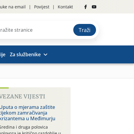
uke na email
Povijest
Kontakt
Traži
ije
Za službenike
VEZANE VIJESTI
Uputa o mjerama zaštite
tijekom zamračivanja
krizantema u Međimurju
Sredina i druga polovica
kolovoza je kritično razdoblje u