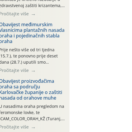
zdravstvenoj zaštiti krizantema,
a prije zamračivanja u proteklom
Pročitajte više
smo mjesecu tri puta upućivali
preporuke o preventivnim
Obavijest međimurskim
vlasnicima plantažnih nasada
mjerama zaštite krizantema od
oraha i pojedinačnih stabla
najčešćih uzročnika bolesti,
oraha
štetnika i fito-fagnih grinja (23.7.,
14.7., 06.7.)! Na početku ovog
Prije nešto više od tri tjedna
mjeseca je zabilježeno je
(15.7.), te ponovno prije deset
povijesno i ekstremno vruće
dana (28.7.) uputili smo
meteorološko razdoblje, uz
obavijesti vlasnicima plantažnih
Pročitajte više
najviše temperature […]
nasada oraha i pojedinačnih
stabla o početku leta i
Obavijest proizvođačima
oraha sa području
ovogodišnjoj potrebi usmjerenog
Karlovačke županije o zaštiti
suzbijanja orahove muhe
nasada od orahove muhe
(Rhagoletis completa)! Već
dvanaest dana traje drugi
U nasadima oraha pregledom na
ovogodišnji “toplinski udar”, koji
feromonske lovke, te
naročito izražen zadnja šest
CAM_COLOR_ORAH_KŽ (Turanj,
dana (31.7.-05.8.), jer najviše
Vojnić) zabilježena je mala
Pročitajte više
temperature zraka svakodnevno
populacija odraslih oblika