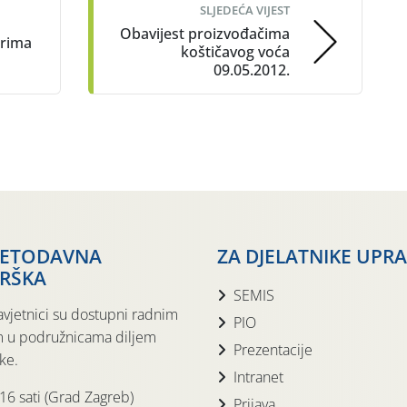
SLJEDEĆA VIJEST
Obavijest proizvođačima
arima
koštičavog voća
09.05.2012.
JETODAVNA
ZA DJELATNIKE UPR
RŠKA
SEMIS
avjetnici su dostupni radnim
PIO
 u podružnicama diljem
Prezentacije
ke.
Intranet
 16 sati (Grad Zagreb)
Prijava