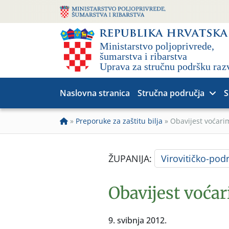
Naslovna stranica
Stručna područja
S
»
Preporuke za zaštitu bilja
»
Obavijest voćari
ŽUPANIJA:
Virovitičko-pod
Obavijest voćar
9. svibnja 2012.