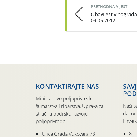
PRETHODNA VIJEST
Obavijest vinograd
09.05.2012.
KONTAKTIRAJTE NAS
SAV
POD
Ministarstvo poljoprivrede,
Naši s
šumarstva i ribarstva, Uprava za
danom
stručnu podršku razvoju
Hrvats
poljoprivrede
8 –
Ulica Grada Vukovara 78