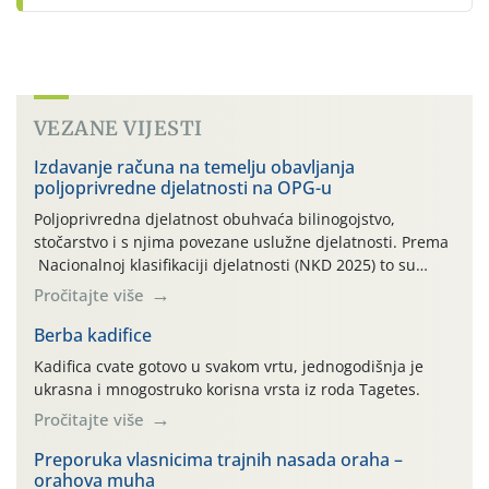
VEZANE VIJESTI
Izdavanje računa na temelju obavljanja
poljoprivredne djelatnosti na OPG-u
Poljoprivredna djelatnost obuhvaća bilinogojstvo,
stočarstvo i s njima povezane uslužne djelatnosti. Prema
Nacionalnoj klasifikaciji djelatnosti (NKD 2025) to su
skupne 01.1, 01.2, 01.3, 01.4, 01.5 i 01.6. Djelatnost
Pročitajte više
prerade poljoprivrednih proizvoda je svako djelovanje na
poljoprivredni proizvod čiji je rezultat proizvod koji
Berba kadifice
također može biti poljoprivredni proizvod poput npr.
Kadifica cvate gotovo u svakom vrtu, jednogodišnja je
maslinovog ulja, bučinog ulja, vino od […]
ukrasna i mnogostruko korisna vrsta iz roda Tagetes.
Pročitajte više
Preporuka vlasnicima trajnih nasada oraha –
orahova muha