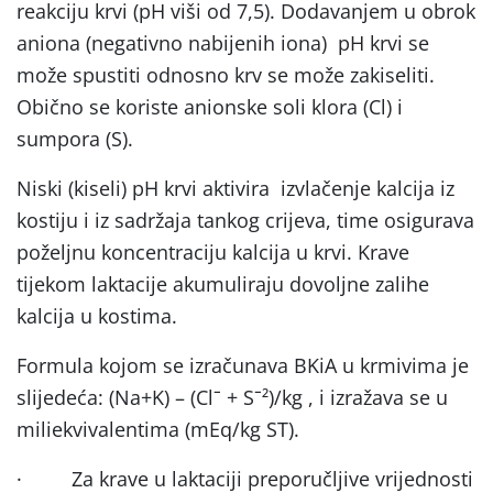
reakciju krvi (pH viši od 7,5). Dodavanjem u obrok
aniona (negativno nabijenih iona) pH krvi se
može spustiti odnosno krv se može zakiseliti.
Obično se koriste anionske soli klora (Cl) i
sumpora (S).
Niski (kiseli) pH krvi aktivira izvlačenje kalcija iz
kostiju i iz sadržaja tankog crijeva, time osigurava
poželjnu koncentraciju kalcija u krvi. Krave
tijekom laktacije akumuliraju dovoljne zalihe
kalcija u kostima.
Formula kojom se izračunava BKiA u krmivima je
slijedeća: (Na+K) – (Clˉ + Sˉ²)/kg , i izražava se u
miliekvivalentima (mEq/kg ST).
·
Za krave u laktaciji preporučljive vrijednosti