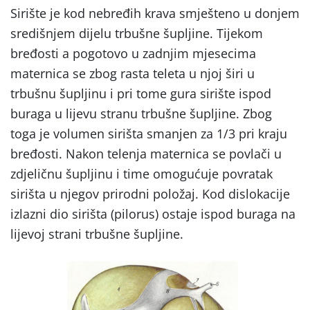
Sirište je kod nebređih krava smješteno u donjem
središnjem dijelu trbušne šupljine. Tijekom
bređosti a pogotovo u zadnjim mjesecima
maternica se zbog rasta teleta u njoj širi u
trbušnu šupljinu i pri tome gura sirište ispod
buraga u lijevu stranu trbušne šupljine. Zbog
toga je volumen sirišta smanjen za 1/3 pri kraju
bređosti. Nakon telenja maternica se povlači u
zdjeličnu šupljinu i time omogućuje povratak
sirišta u njegov prirodni položaj. Kod dislokacije
izlazni dio sirišta (pilorus) ostaje ispod buraga na
lijevoj strani trbušne šupljine.