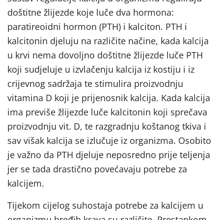
doštitne žlijezde koje luče dva hormona:
paratireoidni hormon (PTH) i kalciton. PTH i
kalcitonin djeluju na različite načine, kada kalcija
u krvi nema dovoljno doštitne žlijezde luče PTH
koji sudjeluje u izvlačenju kalcija iz kostiju i iz
crijevnog sadržaja te stimulira proizvodnju
vitamina D koji je prijenosnik kalcija. Kada kalcija
ima previše žlijezde luče kalcitonin koji sprečava
proizvodnju vit. D, te razgradnju koštanog tkiva i
sav višak kalcija se izlučuje iz organizma. Osobito
je važno da PTH djeluje neposredno prije teljenja
jer se tada drastično povećavaju potrebe za
kalcijem.
Tijekom cijelog suhostaja potrebe za kalcijem u
organizmu bređih krava su različite. Prestankom