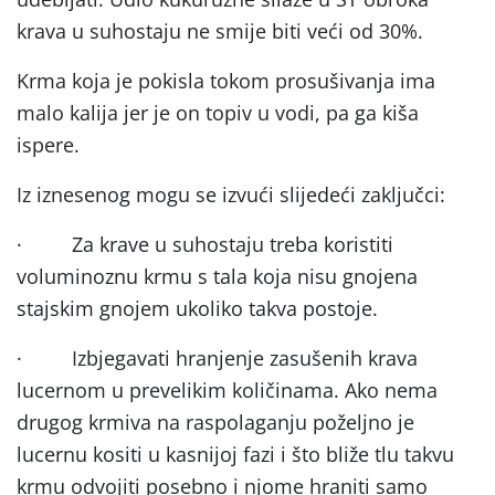
krava u suhostaju ne smije biti veći od 30%.
Krma koja je pokisla tokom prosušivanja ima
malo kalija jer je on topiv u vodi, pa ga kiša
ispere.
Iz iznesenog mogu se izvući slijedeći zaključci:
·
Za krave u suhostaju treba koristiti
voluminoznu krmu s tala koja nisu gnojena
stajskim gnojem ukoliko takva postoje.
·
Izbjegavati hranjenje zasušenih krava
lucernom u prevelikim količinama. Ako nema
drugog krmiva na raspolaganju poželjno je
lucernu kositi u kasnijoj fazi i što bliže tlu takvu
krmu odvojiti posebno i njome hraniti samo