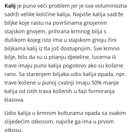
Kalij
je puno veći problem jer je sva voluminozna
sadrži velike količine kalija. Najviše kalija sadrže
biljke koje rastu na površinama gnojenim
stajskim gnojem, prihrana krmnog bilja s
dušikom kojeg isto ima u stajskom gnoju čini
biljkama kalij iz tla još dostupnijim. Sve krmno
bilje, bilo da su u pitanju djeteline, lucerna ili
trave imaju puno kalija pogotovo ako su košene
rano. Sa starenjem biljaka udio kalija opada, npr.
trave košene u punoj cvatnji imaju 50% manje
kalija od istih trava košenih u fazi formiranja
klasova.
Udio kalija u krmnim kulturama opada sa svakim
slijedećim otkosom, najviše ga ima u prvom
otkosu.