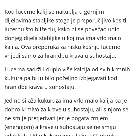
Kod lucerne kalij se nakuplja u gornjim
dijelovima stabljike stoga je preporučljivo kositi
lucernu što bliže tlu, kako bi se povećao udio
donjeg dijela stabljike u kojima ima vrlo malo
kalija. Ova preporuka za nisku košnju lucerne
vrijedi samo za hranidbu krava u suhostaju.
Lucerna sadrži i duplo više kalcija od svih krmnih
kultura pa bi ju bilo poželjno izbjegavati kod
hranidbe krava u suhostaju.
Jedino silaža kukuruza ima vrlo malo kalija pa je
dobro krmivo za krave u suhostaju, ali s njom se
ne smije pretjerivati jer je bogata zrnjem
(energijom) a krave u suhostaju se ne smiju
udebljati. Udio kukuruzne silaže u ST obroka