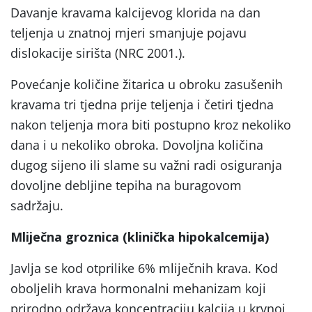
Davanje kravama kalcijevog klorida na dan
teljenja u znatnoj mjeri smanjuje pojavu
dislokacije sirišta (NRC 2001.).
Povećanje količine žitarica u obroku zasušenih
kravama tri tjedna prije teljenja i četiri tjedna
nakon teljenja mora biti postupno kroz nekoliko
dana i u nekoliko obroka. Dovoljna količina
dugog sijeno ili slame su važni radi osiguranja
dovoljne debljine tepiha na buragovom
sadržaju.
Mliječna groznica (klinička hipokalcemija)
Javlja se kod otprilike 6% mliječnih krava. Kod
oboljelih krava hormonalni mehanizam koji
prirodno održava koncentraciju kalcija u krvnoj