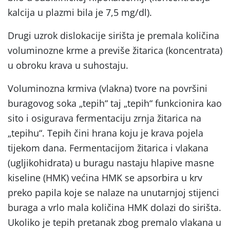
kalcija u plazmi bila je 7,5 mg/dl).
Drugi uzrok dislokacije sirišta je premala količina
voluminozne krme a previše žitarica (koncentrata)
u obroku krava u suhostaju.
Voluminozna krmiva (vlakna) tvore na površini
buragovog soka „tepih“ taj „tepih“ funkcionira kao
sito i osigurava fermentaciju zrnja žitarica na
„tepihu“. Tepih čini hrana koju je krava pojela
tijekom dana. Fermentacijom žitarica i vlakana
(ugljikohidrata) u buragu nastaju hlapive masne
kiseline (HMK) većina HMK se apsorbira u krv
preko papila koje se nalaze na unutarnjoj stijenci
buraga a vrlo mala količina HMK dolazi do sirišta.
Ukoliko je tepih pretanak zbog premalo vlakana u