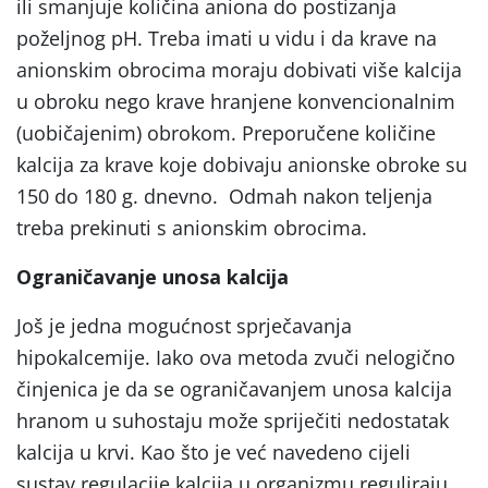
ili smanjuje količina aniona do postizanja
poželjnog pH. Treba imati u vidu i da krave na
anionskim obrocima moraju dobivati više kalcija
u obroku nego krave hranjene konvencionalnim
(uobičajenim) obrokom. Preporučene količine
kalcija za krave koje dobivaju anionske obroke su
150 do 180 g. dnevno. Odmah nakon teljenja
treba prekinuti s anionskim obrocima.
Ograničavanje unosa kalcija
Još je jedna mogućnost sprječavanja
hipokalcemije. Iako ova metoda zvuči nelogično
činjenica je da se ograničavanjem unosa kalcija
hranom u suhostaju može spriječiti nedostatak
kalcija u krvi. Kao što je već navedeno cijeli
sustav regulacije kalcija u organizmu reguliraju