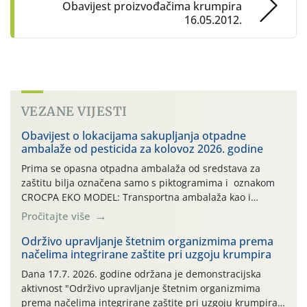
Obavijest proizvođačima krumpira
16.05.2012.
VEZANE VIJESTI
Obavijest o lokacijama sakupljanja otpadne
ambalaže od pesticida za kolovoz 2026. godine
Prima se opasna otpadna ambalaža od sredstava za
zaštitu bilja označena samo s piktogramima i oznakom
CROCPA EKO MODEL: Transportna ambalaža kao i
ambalaža drugih proizvoda koji nisu sredstva za zaštitu
Pročitajte više
bilja (npr. ambalaža od mineralnih gnojiva,) se ne
prihvaća. Korisnicima je osiguran besplatni povrat
Održivo upravljanje štetnim organizmima prema
načelima integrirane zaštite pri uzgoju krumpira
prazne ambalaže isključivo ovih tvrtki: AGROCHEM-MAKS,
AGRONOM, ALBAUGH TKI* (PINUS […]
Dana 17.7. 2026. godine održana je demonstracijska
aktivnost "Održivo upravljanje štetnim organizmima
prema načelima integrirane zaštite pri uzgoju krumpira"