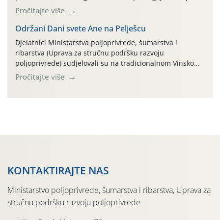
na pokusnom polju "Poredje", kraj naselja Belica (ARKOD
Pročitajte više
parcela ID 2445031) (središnji dio Međimurske županije).
Održani Dani svete Ane na Pelješcu
Djelatnici Ministarstva poljoprivrede, šumarstva i
ribarstva (Uprava za stručnu podršku razvoju
poljoprivrede) sudjelovali su na tradicionalnom Vinskom
forumu, održanom 24.07.2026. godine u Domu vinarske
Pročitajte više
tradicije u Putnikovićima na poluotoku Pelješcu, u
organizaciji PZ Putniković, Zadružni savez Dalmacije,
Udruga Dalmika i općina Ston. Manifestacija, koja se već
sedmu godinu zaredom održava u sklopu proslave Dana
svete […]
KONTAKTIRAJTE NAS
Ministarstvo poljoprivrede, šumarstva i ribarstva, Uprava za
stručnu podršku razvoju poljoprivrede