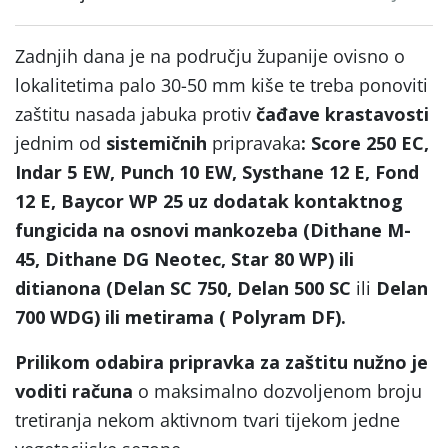
Zadnjih dana je na području županije ovisno o
lokalitetima palo 30-50 mm kiše te treba ponoviti
zaštitu nasada jabuka protiv
čađave krastavosti
jednim od
sistemičnih
pripravaka
:
Score 250 EC,
Indar 5 EW, Punch 10 EW,
Systhane 12 E, Fond
12 E, Baycor WP 25 uz dodatak
kontaktnog
fungicida na osnovi
mankozeba (Dithane M-
45, Dithane DG Neotec, Star 80 WP) ili
ditianona (Delan SC 750, Delan 500 SC
ili
Delan
700 WDG) ili metirama ( Polyram DF).
Prilikom odabira pripravka za zaštitu nužno je
voditi računa
o maksimalno dozvoljenom broju
tretiranja nekom aktivnom tvari tijekom jedne