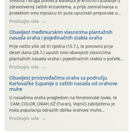
Sredina i druga polovica kolovoza je kritično razdoblje u
zdravstvenoj zaštiti krizantema, a prije zamračivanja u
proteklom smo mjesecu tri puta upućivali preporuke o
preventivnim mjerama zaštite krizantema od najčešćih
Pročitajte više
uzročnika bolesti, štetnika i fito-fagnih grinja (23.7., 14.7.,
06.7.)! Na početku ovog mjeseca je zabilježeno je
Obavijest međimurskim vlasnicima plantažnih
nasada oraha i pojedinačnih stabla oraha
povijesno i ekstremno vruće meteorološko razdoblje, uz
najviše temperature […]
Prije nešto više od tri tjedna (15.7.), te ponovno prije
deset dana (28.7.) uputili smo obavijesti vlasnicima
plantažnih nasada oraha i pojedinačnih stabla o početku
leta i ovogodišnjoj potrebi usmjerenog suzbijanja
Pročitajte više
orahove muhe (Rhagoletis completa)! Već dvanaest dana
traje drugi ovogodišnji “toplinski udar”, koji naročito
Obavijest proizvođačima oraha sa području
Karlovačke županije o zaštiti nasada od orahove
izražen zadnja šest dana (31.7.-05.8.), jer najviše
muhe
temperature zraka svakodnevno […]
U nasadima oraha pregledom na feromonske lovke, te
CAM_COLOR_ORAH_KŽ (Turanj, Vojnić) zabilježena je
mala populacija odraslih oblika orahove muhe
(Rhagoletis completa). Niska brojnost može se objasniti
Pročitajte više
činjenicom da je riječ o mladim nasadima s vrlo malim
urodom, što je povezano i s manjim brojem prezimjelih