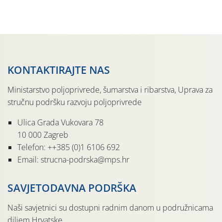
jedinki. U starijim nasadima, na žutim ljepljivim Rebell
pločama s […]
KONTAKTIRAJTE NAS
Ministarstvo poljoprivrede, šumarstva i ribarstva, Uprava za
stručnu podršku razvoju poljoprivrede
Ulica Grada Vukovara 78
10 000 Zagreb
Telefon: ++385 (0)1 6106 692
Email: strucna-podrska@mps.hr
SAVJETODAVNA PODRŠKA
Naši savjetnici su dostupni radnim danom u podružnicama
diljem Hrvatske.