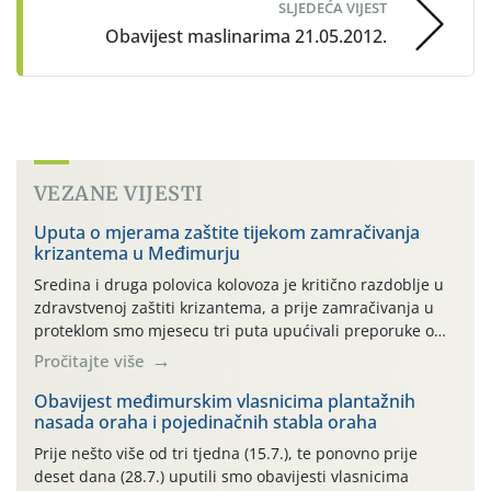
SLJEDEĆA VIJEST
Obavijest maslinarima 21.05.2012.
VEZANE VIJESTI
Uputa o mjerama zaštite tijekom zamračivanja
krizantema u Međimurju
Sredina i druga polovica kolovoza je kritično razdoblje u
zdravstvenoj zaštiti krizantema, a prije zamračivanja u
proteklom smo mjesecu tri puta upućivali preporuke o
preventivnim mjerama zaštite krizantema od najčešćih
Pročitajte više
uzročnika bolesti, štetnika i fito-fagnih grinja (23.7., 14.7.,
06.7.)! Na početku ovog mjeseca je zabilježeno je
Obavijest međimurskim vlasnicima plantažnih
nasada oraha i pojedinačnih stabla oraha
povijesno i ekstremno vruće meteorološko razdoblje, uz
najviše temperature […]
Prije nešto više od tri tjedna (15.7.), te ponovno prije
deset dana (28.7.) uputili smo obavijesti vlasnicima