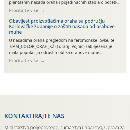
plantažnih nasada oraha i pojedinačnih stabla o početku
leta i ovogodišnjoj potrebi usmjerenog suzbijanja
Pročitajte više
orahove muhe (Rhagoletis completa)! Već dvanaest dana
traje drugi ovogodišnji “toplinski udar”, koji naročito
Obavijest proizvođačima oraha sa području
Karlovačke županije o zaštiti nasada od orahove
izražen zadnja šest dana (31.7.-05.8.), jer najviše
muhe
temperature zraka svakodnevno […]
U nasadima oraha pregledom na feromonske lovke, te
CAM_COLOR_ORAH_KŽ (Turanj, Vojnić) zabilježena je
mala populacija odraslih oblika orahove muhe
(Rhagoletis completa). Niska brojnost može se objasniti
Pročitajte više
činjenicom da je riječ o mladim nasadima s vrlo malim
urodom, što je povezano i s manjim brojem prezimjelih
jedinki. U starijim nasadima, na žutim ljepljivim Rebell
pločama s […]
KONTAKTIRAJTE NAS
Ministarstvo poljoprivrede, šumarstva i ribarstva, Uprava za