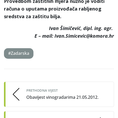
Provedbom zaštitnih mjera nužno je voditi
računa o uputama proizvođača rabljenog
sredstva za zaštitu bilja.
Ivan Šimičević, dipl. ing. agr.
E – mail: Ivan.Simicevic@komora.hr
#Zadarska
Post
navigation
PRETHODNA VIJEST
Obavijest vinogradarima 21.05.2012.