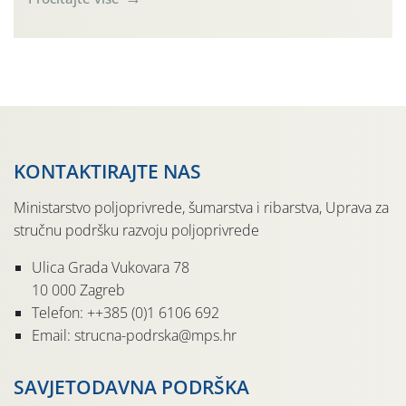
činjenicom da je riječ o mladim nasadima s vrlo malim
urodom, što je povezano i s manjim brojem prezimjelih
jedinki. U starijim nasadima, na žutim ljepljivim Rebell
pločama s […]
KONTAKTIRAJTE NAS
Ministarstvo poljoprivrede, šumarstva i ribarstva, Uprava za
stručnu podršku razvoju poljoprivrede
Ulica Grada Vukovara 78
10 000 Zagreb
Telefon: ++385 (0)1 6106 692
Email: strucna-podrska@mps.hr
SAVJETODAVNA PODRŠKA