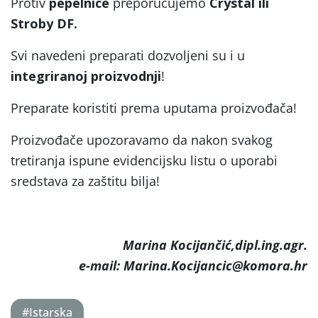
Protiv
pepelnice
preporučujemo
Crystal ili
Stroby
DF.
Svi navedeni preparati dozvoljeni su i u
integriranoj proizvodnji
!
Preparate koristiti prema uputama proizvođača!
Proizvođače upozoravamo da nakon svakog
tretiranja ispune evidencijsku listu o uporabi
sredstava za zaštitu bilja!
Marina Kocijančić,dipl.ing.agr.
e-mail: Marina.Kocijancic@komora.hr
#Istarska