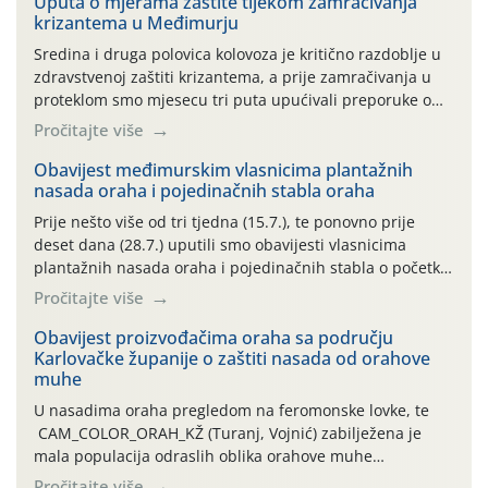
Uputa o mjerama zaštite tijekom zamračivanja
krizantema u Međimurju
Sredina i druga polovica kolovoza je kritično razdoblje u
zdravstvenoj zaštiti krizantema, a prije zamračivanja u
proteklom smo mjesecu tri puta upućivali preporuke o
preventivnim mjerama zaštite krizantema od najčešćih
Pročitajte više
uzročnika bolesti, štetnika i fito-fagnih grinja (23.7., 14.7.,
06.7.)! Na početku ovog mjeseca je zabilježeno je
Obavijest međimurskim vlasnicima plantažnih
nasada oraha i pojedinačnih stabla oraha
povijesno i ekstremno vruće meteorološko razdoblje, uz
najviše temperature […]
Prije nešto više od tri tjedna (15.7.), te ponovno prije
deset dana (28.7.) uputili smo obavijesti vlasnicima
plantažnih nasada oraha i pojedinačnih stabla o početku
leta i ovogodišnjoj potrebi usmjerenog suzbijanja
Pročitajte više
orahove muhe (Rhagoletis completa)! Već dvanaest dana
traje drugi ovogodišnji “toplinski udar”, koji naročito
Obavijest proizvođačima oraha sa području
Karlovačke županije o zaštiti nasada od orahove
izražen zadnja šest dana (31.7.-05.8.), jer najviše
muhe
temperature zraka svakodnevno […]
U nasadima oraha pregledom na feromonske lovke, te
CAM_COLOR_ORAH_KŽ (Turanj, Vojnić) zabilježena je
mala populacija odraslih oblika orahove muhe
(Rhagoletis completa). Niska brojnost može se objasniti
Pročitajte više