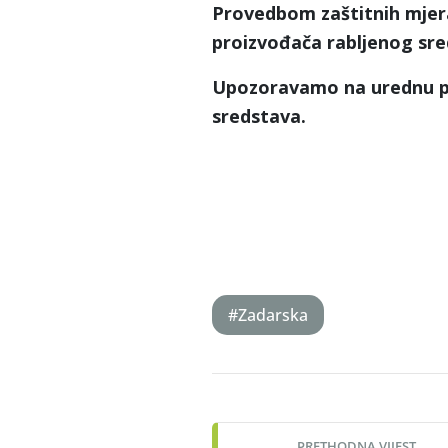
Provedbom zaštitnih mjer
proizvođača rabljenog sred
Upozoravamo na urednu pop
sredstava.
#Zadarska
Post
navigation
PRETHODNA VIJEST