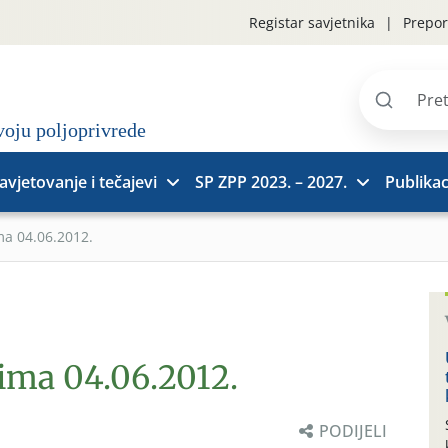
Registar savjetnika
Prepor
Pretraži
stranice
avjetovanje i tečajevi
SP ZPP 2023. – 2027.
Publikac
ma 04.06.2012.
rima 04.06.2012.
PODIJELI