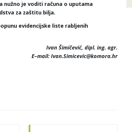
a nužno je voditi računa o uputama
stva za zaštitu bilja.
unu evidencijske liste rabljenih
Ivan Šimičević, dipl. ing. agr.
E–mail: Ivan.Simicevic@komora.hr