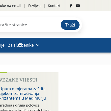
uke na email
Povijest
Kontakt
Traži
ije
Za službenike
VEZANE VIJESTI
Uputa o mjerama zaštite
tijekom zamračivanja
krizantema u Međimurju
Sredina i druga polovica
kolovoza je kritično razdoblje u