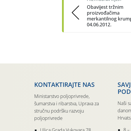
Obavijest tržnim
proizvođačima
merkantilnog krum
04.06.2012.
KONTAKTIRAJTE NAS
SAV
POD
Ministarstvo poljoprivrede,
Naši s
šumarstva i ribarstva, Uprava za
danom
stručnu podršku razvoju
Hrvats
poljoprivrede
8 –
Ulica Grada Vukovara 78