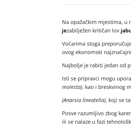
Na opažačkim mjestima, u
je
zabilježen kritičan lov
jab
Voćarima stoga preporučuje
ovog ekonomski najznačajnij
Najbolje je rabiti jedan od 
Isti se pripravci mogu uporab
molesta)
, kao i breskvinog 
(Anarsia lineatella)
, koji se 
Posve razumljivo zbog karen
ili se nalaze u fazi tehnološk