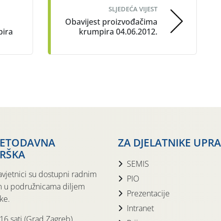
SLJEDEĆA VIJEST
Obavijest proizvođačima
pira
krumpira 04.06.2012.
JETODAVNA
ZA DJELATNIKE UPR
RŠKA
SEMIS
avjetnici su dostupni radnim
PIO
 u podružnicama diljem
Prezentacije
ke.
Intranet
 16 sati (Grad Zagreb)