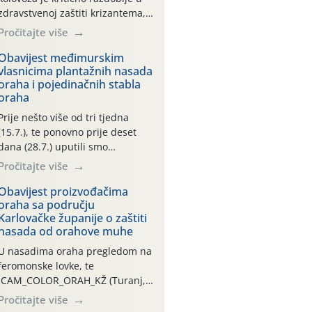
zdravstvenoj zaštiti krizantema,
a prije zamračivanja u proteklom
Pročitajte više
smo mjesecu tri puta upućivali
preporuke o preventivnim
Obavijest međimurskim
vlasnicima plantažnih nasada
mjerama zaštite krizantema od
oraha i pojedinačnih stabla
najčešćih uzročnika bolesti,
oraha
štetnika i fito-fagnih grinja (23.7.,
14.7., 06.7.)! Na početku ovog
Prije nešto više od tri tjedna
mjeseca je zabilježeno je
(15.7.), te ponovno prije deset
povijesno i ekstremno vruće
dana (28.7.) uputili smo
meteorološko razdoblje, uz
obavijesti vlasnicima plantažnih
Pročitajte više
najviše temperature […]
nasada oraha i pojedinačnih
stabla o početku leta i
Obavijest proizvođačima
oraha sa području
ovogodišnjoj potrebi usmjerenog
Karlovačke županije o zaštiti
suzbijanja orahove muhe
nasada od orahove muhe
(Rhagoletis completa)! Već
dvanaest dana traje drugi
U nasadima oraha pregledom na
ovogodišnji “toplinski udar”, koji
feromonske lovke, te
naročito izražen zadnja šest
CAM_COLOR_ORAH_KŽ (Turanj,
dana (31.7.-05.8.), jer najviše
Vojnić) zabilježena je mala
Pročitajte više
temperature zraka svakodnevno
populacija odraslih oblika