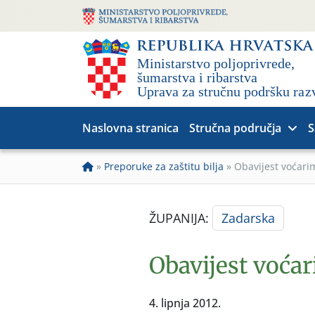
Naslovna stranica
Stručna područja
S
»
Preporuke za zaštitu bilja
»
Obavijest voćari
ŽUPANIJA:
Zadarska
Obavijest voća
4. lipnja 2012.