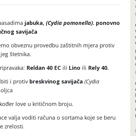
 nasadima
jabuka,
(Cydia pomonella)
.
ponovno
učnog savijača
mo obveznu provedbu zaštitnih mjera protiv
eg štetnika.
pripravaka:
Reldan 40 EC
ili
Lino
ili
Rely 40.
iti i protiv
breskvinog savijača
(Cydia
moljca
također love u kritičnom broju.
ce valja voditi računa o sortama koje se beru
e zrelosti.