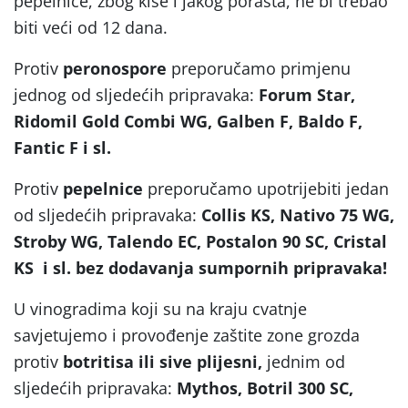
pepelnice, zbog kiše i jakog porasta, ne bi trebao
biti veći od 12 dana.
Protiv
peronospore
preporučamo primjenu
jednog od sljedećih pripravaka:
Forum Star,
Ridomil Gold Combi WG, Galben F, Baldo F,
Fantic F i sl.
Protiv
pepelnice
preporučamo upotrijebiti jedan
od sljedećih pripravaka:
Collis KS, Nativo 75 WG,
Stroby WG, Talendo EC, Postalon 90 SC, Cristal
KS i sl. bez dodavanja sumpornih pripravaka!
U vinogradima koji su na kraju cvatnje
savjetujemo i provođenje zaštite zone grozda
protiv
botritisa ili sive plijesni,
jednim od
sljedećih pripravaka:
Mythos, Botril 300 SC,