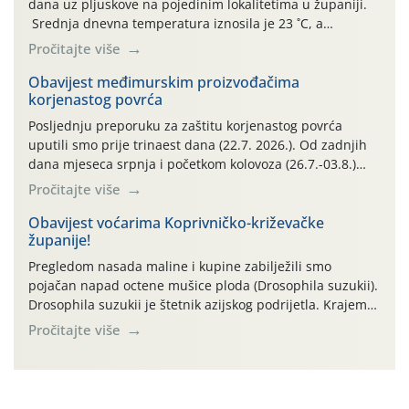
dana uz pljuskove na pojedinim lokalitetima u županiji.
Srednja dnevna temperatura iznosila je 23 ˚C, a
maksimalne su posljednjih dana dosezale do 35 ˚C.
Pročitajte više
Simptome plamenjače vinove loze (Plasmoparas
viticola) vidljivi su na zapercima i vršnom mladom lišću.
Obavijest međimurskim proizvođačima
korjenastog povrća
Kako bi i dalje održali zdravu lisnu masu u zaštiti je
moguće […]
Posljednju preporuku za zaštitu korjenastog povrća
uputili smo prije trinaest dana (22.7. 2026.). Od zadnjih
dana mjeseca srpnja i početkom kolovoza (26.7.-03.8.)
traje izuzetno nepovoljno meteorološko razdoblje za rast
Pročitajte više
i razvoj korjenastog povrća: najviše dnevne temperature
zraka zadnjih su devet dana u rasponu 30,7°-38,0°C!
Obavijest voćarima Koprivničko-križevačke
županije!
Drugi ovogodišnji “toplinski udar” naročito je izražen
zadnja četiri dana (31.7.-03.8.), […]
Pregledom nasada maline i kupine zabilježili smo
pojačan napad octene mušice ploda (Drosophila suzukii).
Drosophila suzukii je štetnik azijskog podrijetla. Krajem
2010. godine prvi puta je registriran u Hrvatskoj, a u
Pročitajte više
rujnu 2016. godine na našem su području zabilježene
gospodarski važne štete. Riječ je o štetniku vrlo sličnom
dobro poznatoj vinskoj mušici, no za razliku […]