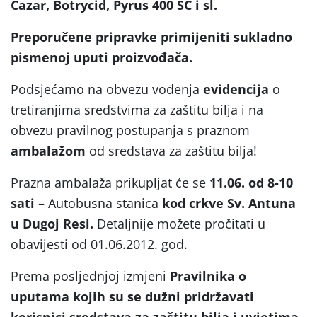
Cazar, Botrycid, Pyrus 400 SC i sl.
Preporučene pripravke primijeniti sukladno
pismenoj uputi proizvođača.
Podsjećamo na obvezu vođenja
evidencija
o
tretiranjima sredstvima za zaštitu bilja i na
obvezu pravilnog postupanja s praznom
ambalažom
od sredstava za zaštitu bilja!
Prazna ambalaža prikupljat će se
11.06.
od 8-10
sati –
Autobusna stanica
kod crkve Sv. Antuna
u Dugoj Resi.
Detaljnije možete pročitati u
obavijesti od 01.06.2012. god.
Prema posljednjoj izmjeni
Pravilnika o
uputama kojih su se dužni pridržavati
korisnici sredstava za zaštitu bilja i uvjetima