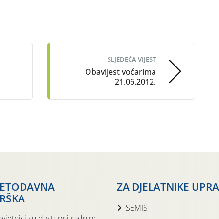
SLJEDEĆA VIJEST
Obavijest voćarima
21.06.2012.
JETODAVNA
ZA DJELATNIKE UPR
RŠKA
SEMIS
avjetnici su dostupni radnim