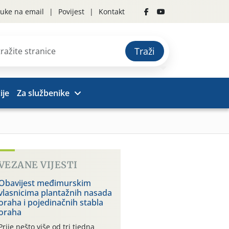
uke na email
Povijest
Kontakt
Traži
ije
Za službenike
VEZANE VIJESTI
Obavijest međimurskim
vlasnicima plantažnih nasada
oraha i pojedinačnih stabla
oraha
Prije nešto više od tri tjedna