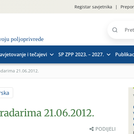
Registar savjetnika
Prepor
Pretraži
stranice
avjetovanje i tečajevi
SP ZPP 2023. – 2027.
Publikac
adarima 21.06.2012.
rska
gradarima 21.06.2012.
PODIJELI