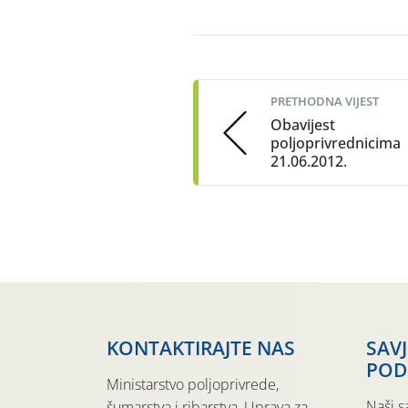
Post
navigation
PRETHODNA VIJEST
Obavijest
poljoprivrednicima
21.06.2012.
KONTAKTIRAJTE NAS
SAV
POD
Ministarstvo poljoprivrede,
Naši s
šumarstva i ribarstva, Uprava za