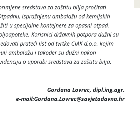
rimjene sredstava za zaštitu bilja pročitati
Otpadnu, ispražnjenu ambalažu od kemijskih
ožiti u specijalne kontejnere za opasni otpad.
poljoapoteke. Korisnici državnih potpora dužni su
dovati prateći list od tvrtke CIAK d.o.o. kojim
nuli ambalažu i također su dužni nakon
idenciju o uporabi sredstava za zaštitu bilja.
Gordana Lovrec, dipl.ing.agr.
e-mail:Gordana.Lovrec@savjetodavna.hr