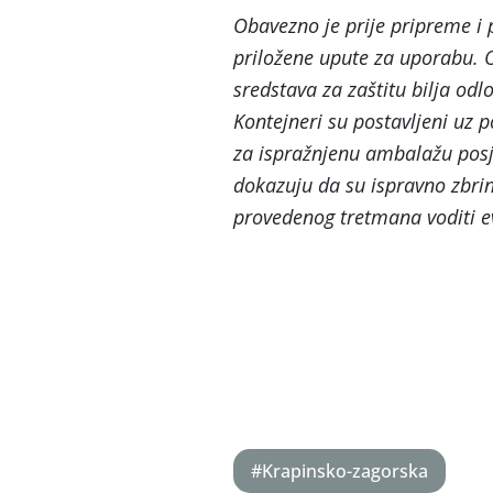
Obavezno je prije pripreme i p
priložene upute za uporabu. 
sredstava za zaštitu bilja odl
Kontejneri su postavljeni uz 
za ispražnjenu ambalažu posje
dokazuju da su ispravno zbri
provedenog tretmana voditi ev
#Krapinsko-zagorska