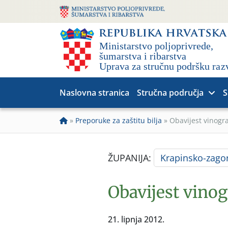
Naslovna stranica
Stručna područja
S
»
Preporuke za zaštitu bilja
»
Obavijest vinogr
ŽUPANIJA:
Krapinsko-zago
Obavijest vino
21. lipnja 2012.