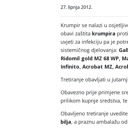
27. lipnja 2012.
Krumpir se nalazi u osjetlji
obavi zaštita
krumpira
prot
uvjeti za infekciju pa je pot
sistemičnog djelovanja:
Gal
Ridomil gold MZ 68 WP, M
Infinito, Acrobat MZ, Acr
Tretiranje obavljati u jutar
Obavezno prije primjene sre
prilikom kupnje sredstva, te
Obavljeno tretiranje uvedit
bilja
, a praznu ambalažu od u