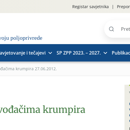
Registar savjetnika
Prepor
Pretraži
stranice
avjetovanje i tečajevi
SP ZPP 2023. – 2027.
Publikac
ođačima krumpira 27.06.2012.
zvođačima krumpira