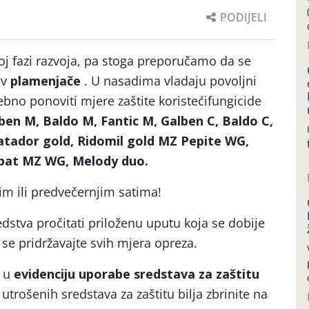
PODIJELI
voj fazi razvoja, pa stoga preporučamo da se
iv
plamenjače
. U nasadima vladaju povoljni
rebno ponoviti mjere zaštite koristećifungicide
ben M, Baldo M, Fantic M, Galben C, Baldo C,
atador gold, Ridomil gold MZ Pepite WG,
obat MZ WG, Melody duo.
njim ili predvečernjim satima!
dstva pročitati priloženu uputu koja se dobije
 se pridržavajte svih mjera opreza.
e u
evidenciju uporabe sredstava za zaštitu
trošenih sredstava za zaštitu bilja zbrinite na