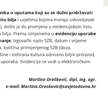
lnika o uputama koji su se dužni pridržavati
itu bilja
i uvjetima kojima moraju udovoljavati
2), došlo je do promjena u evidencijskom listu
tu bilja. Prema izmjenama u
evidenciju uporabe
manje
: trgovački naziv SZB, datum i vrijeme
ja, količina primijenjenog SZB (doza,
šine i tretirana kultura odnosno biljni proizvod,
 uporaba. Evidencija se vodi u elektroničkom
Martina Orešković, dipl. ing. agr.
e-mail: Martina.Oreskovic@savjetodavna.hr