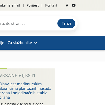
uke na email
Povijest
Kontakt
Traži
ije
Za službenike
VEZANE VIJESTI
Obavijest međimurskim
vlasnicima plantažnih nasada
oraha i pojedinačnih stabla
oraha
Prije nešto više od tri tjedna