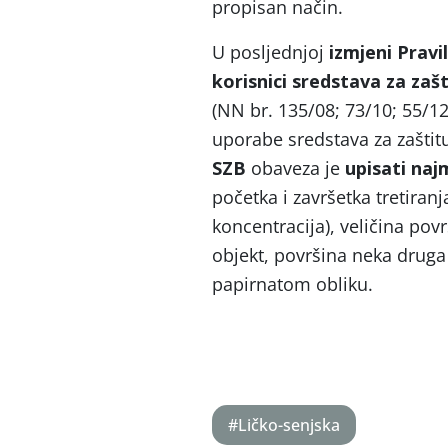
propisan način.
U posljednjoj
izmjeni Pravi
korisnici sredstava za
zašt
(NN br. 135/08; 73/10; 55/1
uporabe sredstava za zašti
SZB
obaveza je
upisati naj
početka i završetka tretiran
koncentracija), veličina povr
objekt, površina neka druga
papirnatom obliku.
#Ličko-senjska