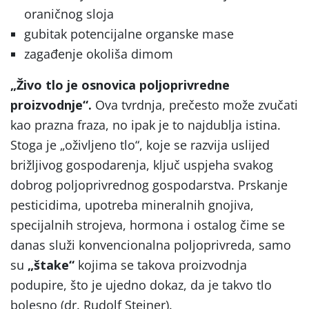
oraničnog sloja
gubitak potencijalne organske mase
zagađenje okoliša dimom
„Živo tlo je osnovica poljoprivredne
proizvodnje“.
Ova tvrdnja, prečesto može zvučati
kao prazna fraza, no ipak je to najdublja istina.
Stoga je „oživljeno tlo“, koje se razvija uslijed
brižljivog gospodarenja, ključ uspjeha svakog
dobrog poljoprivrednog gospodarstva. Prskanje
pesticidima, upotreba mineralnih gnojiva,
specijalnih strojeva, hormona i ostalog čime se
danas služi konvencionalna poljoprivreda, samo
su
„štake“
kojima se takova proizvodnja
podupire, što je ujedno dokaz, da je takvo tlo
bolesno (dr. Rudolf Steiner).