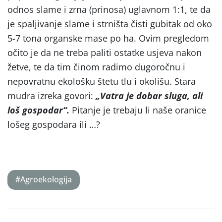
odnos slame i zrna (prinosa) uglavnom 1:1, te da
je spaljivanje slame i strništa čisti gubitak od oko
5-7 tona organske mase po ha. Ovim pregledom
očito je da ne treba paliti ostatke usjeva nakon
žetve, te da tim činom radimo dugoročnu i
nepovratnu ekološku štetu tlu i okolišu. Stara
mudra izreka govori:
„Vatra je dobar sluga, ali
loš gospodar“.
Pitanje je trebaju li naše oranice
lošeg gospodara ili …?
#Agroekologija
Post