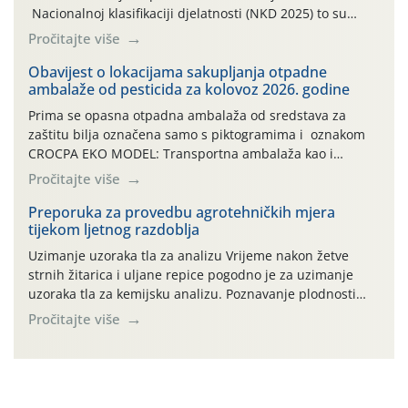
Nacionalnoj klasifikaciji djelatnosti (NKD 2025) to su
skupne 01.1, 01.2, 01.3, 01.4, 01.5 i 01.6. Djelatnost
Pročitajte više
prerade poljoprivrednih proizvoda je svako djelovanje na
poljoprivredni proizvod čiji je rezultat proizvod koji
Obavijest o lokacijama sakupljanja otpadne
ambalaže od pesticida za kolovoz 2026. godine
također može biti poljoprivredni proizvod poput npr.
maslinovog ulja, bučinog ulja, vino od […]
Prima se opasna otpadna ambalaža od sredstava za
zaštitu bilja označena samo s piktogramima i oznakom
CROCPA EKO MODEL: Transportna ambalaža kao i
ambalaža drugih proizvoda koji nisu sredstva za zaštitu
Pročitajte više
bilja (npr. ambalaža od mineralnih gnojiva,) se ne
prihvaća. Korisnicima je osiguran besplatni povrat
Preporuka za provedbu agrotehničkih mjera
tijekom ljetnog razdoblja
prazne ambalaže isključivo ovih tvrtki: AGROCHEM-MAKS,
AGRONOM, ALBAUGH TKI* (PINUS […]
Uzimanje uzoraka tla za analizu Vrijeme nakon žetve
strnih žitarica i uljane repice pogodno je za uzimanje
uzoraka tla za kemijsku analizu. Poznavanje plodnosti
parcele temelj je za pravilnu gnojidbu. Samo
Pročitajte više
izbalansiranom i pravodobnom gnojidbom možemo
osigurati dobre prinose zadovoljavajuće kvalitete. Zbog
nepoznavanja opskrbljenosti tla i njegove reakcije često
se u praksi događa da radi […]