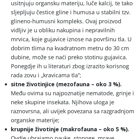
usitnjuju organsku materiju, luče kalcij, te tako
sljepljuju čestice gline i humusa u stabilni tzv.
glineno-humusni kompleks. Ovaj proizvod
vidljiv je u obliku nakupina i nepravilnih
mrvica, koje gujavice iznose na površinu tla. U
dobrim tlima na kvadratnom metru do 30 cm
dubine, može se naći preko stotinu gujavica.
Ponegdje ih u literaturi zbog izrazito korisnog
rada zovu i „kravicama tla“;
sitne životinjice (mezofauna – oko 3 %).
Među ovima su najpoznatije nematode, grinje i
neke skupine insekata. Njihova uloga je
raznovrsna, ali uvijek povezana sa razgradnjom
organske materije;
krupnije životinje (makrofauna – oko 5 %).
Ovdje ubrajamo pauke, stonoge, mrave,