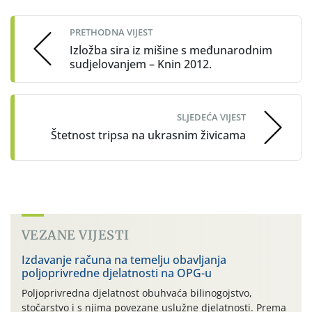
navigation
PRETHODNA VIJEST
Izložba sira iz mišine s međunarodnim
sudjelovanjem – Knin 2012.
SLJEDEĆA VIJEST
Štetnost tripsa na ukrasnim živicama
VEZANE VIJESTI
Izdavanje računa na temelju obavljanja
poljoprivredne djelatnosti na OPG-u
Poljoprivredna djelatnost obuhvaća bilinogojstvo,
stočarstvo i s njima povezane uslužne djelatnosti. Prema