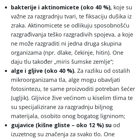
bakterije i aktinomicete (oko 40 %),
koje su
važne za razgradnju tvari, te fiksaciju dušika iz
zraka. Aktinomicete se odlikuju sposobnošću
razgrađivanja teško razgradivih spojeva, a koje
ne može razgraditi ni jedna druga skupina
organizama (npr. dlake, čekinje, hitin). One
daju tlu također „miris šumske zemlje“;
alge i gljive (oko 40 %).
Za razliku od ostalih
mikroorganizama tla, alge mogu obavljati
fotosintezu, te same proizvoditi potreban šećer
(ugljik). Gljivice žive većinom u kiselim tlima te
su specijalizirane za razgradnju biljnog
materijala, osobito onog bogatog ligninom;
gujavice (kišne gliste – oko 12 %) su
od
izuzetnog su značenja za svako tlo. One