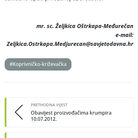
mr. sc. Željkica Oštrkapa-Međurečan
e-mail:
Zeljkica.Ostrkapa.Medjurecan@savjetodavna.hr
#Koprivničko-križevačka
Post
navigation
PRETHODNA VIJEST
Obavijest proizvođačima krumpira
10.07.2012.