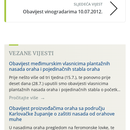
SLJEDEĆA VIJEST
Obavijest vinogradarima 10.07.2012.
VEZANE VIJESTI
Obavijest međimurskim vlasnicima plantažnih
nasada oraha i pojedinačnih stabla oraha
Prije nešto više od tri tjedna (15.7.), te ponovno prije
deset dana (28.7.) uputili smo obavijesti vlasnicima
plantažnih nasada oraha i pojedinačnih stabla o početku
leta i ovogodišnjoj potrebi usmjerenog suzbijanja
Pročitajte više
orahove muhe (Rhagoletis completa)! Već dvanaest dana
traje drugi ovogodišnji “toplinski udar”, koji naročito
Obavijest proizvođačima oraha sa području
Karlovačke županije o zaštiti nasada od orahove
izražen zadnja šest dana (31.7.-05.8.), jer najviše
muhe
temperature zraka svakodnevno […]
U nasadima oraha pregledom na feromonske lovke, te