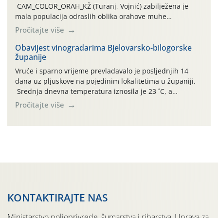
CAM_COLOR_ORAH_KŽ (Turanj, Vojnić) zabilježena je
mala populacija odraslih oblika orahove muhe
(Rhagoletis completa). Niska brojnost može se objasniti
Pročitajte više
činjenicom da je riječ o mladim nasadima s vrlo malim
urodom, što je povezano i s manjim brojem prezimjelih
Obavijest vinogradarima Bjelovarsko-bilogorske
županije
jedinki. U starijim nasadima, na žutim ljepljivim Rebell
pločama s […]
Vruće i sparno vrijeme prevladavalo je posljednjih 14
dana uz pljuskove na pojedinim lokalitetima u županiji.
Srednja dnevna temperatura iznosila je 23 ˚C, a
maksimalne su posljednjih dana dosezale do 35 ˚C.
Pročitajte više
Simptome plamenjače vinove loze (Plasmoparas
viticola) vidljivi su na zapercima i vršnom mladom lišću.
Kako bi i dalje održali zdravu lisnu masu u zaštiti je
moguće […]
KONTAKTIRAJTE NAS
Ministarstvo poljoprivrede, šumarstva i ribarstva, Uprava za