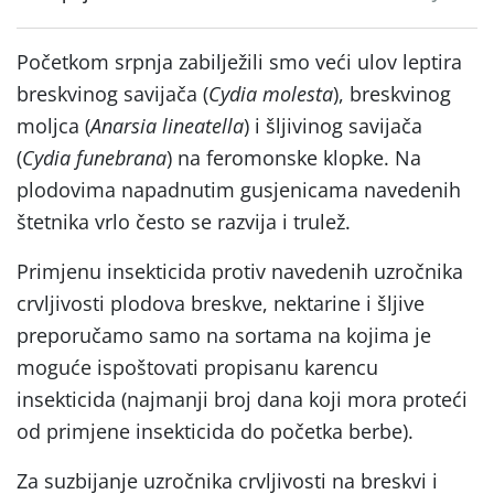
Početkom srpnja zabilježili smo veći ulov leptira
breskvinog savijača (
Cydia molesta
), breskvinog
moljca (
Anarsia lineatella
) i šljivinog savijača
(
Cydia funebrana
) na feromonske klopke. Na
plodovima napadnutim gusjenicama navedenih
štetnika vrlo često se razvija i trulež.
Primjenu insekticida protiv navedenih uzročnika
crvljivosti plodova breskve, nektarine i šljive
preporučamo samo na sortama na kojima je
moguće ispoštovati propisanu karencu
insekticida (najmanji broj dana koji mora proteći
od primjene insekticida do početka berbe).
Za suzbijanje uzročnika crvljivosti na breskvi i