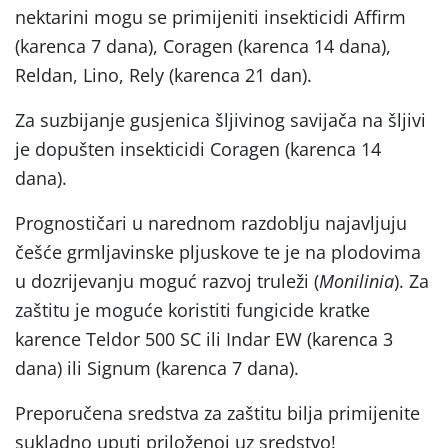
nektarini mogu se primijeniti insekticidi Affirm
(karenca 7 dana), Coragen (karenca 14 dana),
Reldan, Lino, Rely (karenca 21 dan).
Za suzbijanje gusjenica šljivinog savijača na šljivi
je dopušten insekticidi Coragen (karenca 14
dana).
Prognostičari u narednom razdoblju najavljuju
češće grmljavinske pljuskove te je na plodovima
u dozrijevanju moguć razvoj truleži (
Monilinia
). Za
zaštitu je moguće koristiti fungicide kratke
karence Teldor 500 SC ili Indar EW (karenca 3
dana) ili Signum (karenca 7 dana).
Preporučena sredstva za zaštitu bilja primijenite
sukladno uputi priloženoj uz sredstvo!