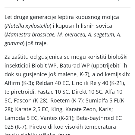
Let druge generacije leptira kupusnog moljca
(
Plutella xyilostella
) i kupusnih lisnih sovica
(
Mamestra brassicae, M. oleracea, A. segetum, A.
gamma
) još traje.
Za zaštitu od gusjenica se mogu koristiti biološki
insekticidi Biobit WP, Baturad WP (upotrijebiti ih
dok su gusjenice još malene, K-7), a od kemijskih:
Affirm (K-3); Reldan 40 EC, Lino ili Rely 40 (K-21),
te piretroidi: Fastac 10 SC, Direkt 10 SC, Alfa 10
SC, Fascon (K-28), Roetem (K-7); Sumialfa 5 FL(K-
28); Karate 2,5 EC, King, Karate Zeon, Karis;
Lambda 5 EC, Vantex (K-21); Beta-baythroid EC
025 (K-7). Piretroidi kod visokih temperatura