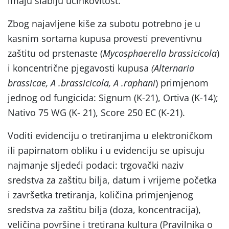
imaju slabiju učinkovitost.
Zbog najavljene kiše za subotu potrebno je u
kasnim sortama kupusa provesti preventivnu
zaštitu od prstenaste (
Mycosphaerella brassicicola
)
i koncentrične pjegavosti kupusa
(Alternaria
brassicae, A .brassicicola, A .raphani
) primjenom
jednog od fungicida: Signum (K-21), Ortiva (K-14);
Nativo 75 WG (K- 21), Score 250 EC (K-21).
Voditi evidenciju o tretiranjima u elektroničkom
ili papirnatom obliku i u evidenciju se upisuju
najmanje sljedeći podaci: trgovački naziv
sredstva za zaštitu bilja, datum i vrijeme početka
i završetka tretiranja, količina primjenjenog
sredstva za zaštitu bilja (doza, koncentracija),
veličina površine i tretirana kultura (Pravilnika o