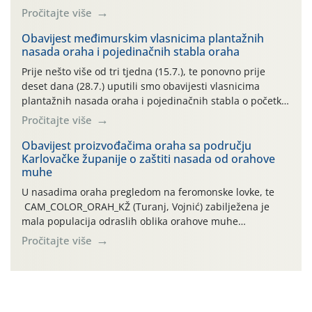
preventivnim mjerama zaštite krizantema od najčešćih
Pročitajte više
uzročnika bolesti, štetnika i fito-fagnih grinja (23.7., 14.7.,
06.7.)! Na početku ovog mjeseca je zabilježeno je
Obavijest međimurskim vlasnicima plantažnih
nasada oraha i pojedinačnih stabla oraha
povijesno i ekstremno vruće meteorološko razdoblje, uz
najviše temperature […]
Prije nešto više od tri tjedna (15.7.), te ponovno prije
deset dana (28.7.) uputili smo obavijesti vlasnicima
plantažnih nasada oraha i pojedinačnih stabla o početku
leta i ovogodišnjoj potrebi usmjerenog suzbijanja
Pročitajte više
orahove muhe (Rhagoletis completa)! Već dvanaest dana
traje drugi ovogodišnji “toplinski udar”, koji naročito
Obavijest proizvođačima oraha sa području
Karlovačke županije o zaštiti nasada od orahove
izražen zadnja šest dana (31.7.-05.8.), jer najviše
muhe
temperature zraka svakodnevno […]
U nasadima oraha pregledom na feromonske lovke, te
CAM_COLOR_ORAH_KŽ (Turanj, Vojnić) zabilježena je
mala populacija odraslih oblika orahove muhe
(Rhagoletis completa). Niska brojnost može se objasniti
Pročitajte više
činjenicom da je riječ o mladim nasadima s vrlo malim
urodom, što je povezano i s manjim brojem prezimjelih
jedinki. U starijim nasadima, na žutim ljepljivim Rebell
pločama s […]