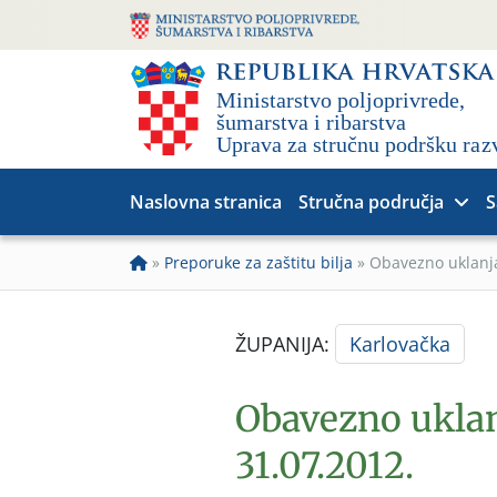
Naslovna stranica
Stručna područja
S
»
Preporuke za zaštitu bilja
»
Obavezno uklanja
ŽUPANIJA:
Karlovačka
Obavezno uklan
31.07.2012.