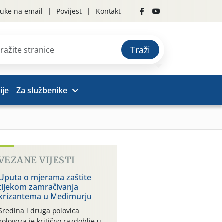
uke na email
Povijest
Kontakt
Traži
ije
Za službenike
VEZANE VIJESTI
Uputa o mjerama zaštite
tijekom zamračivanja
krizantema u Međimurju
Sredina i druga polovica
kolovoza je kritično razdoblje u