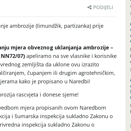
PODIJELI
anje ambrozije (limundžik, partizanka) prije
nju mjera obveznog uklanjanja ambrozije
–
(NN72/07)
apeliramo na sve vlasnike i korisnike
ivrednog zemljišta da uklone ovu izrazito
alčiranjem, čupanjem ili drugim agrotehničkim,
jerama kako je propisano u Naredbi!
mbrozija rascvjeta i donese sjeme!
rovedbom mjera propisanih ovom Naredbom
kcija i šumarska inspekcija sukladno Zakonu o
privredna inspekcija sukladno Zakonu o