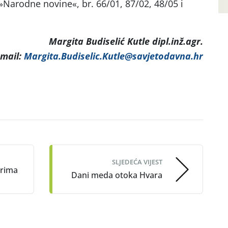
»Narodne novine«, br. 66/01, 87/02, 48/05 i
Margita Budiselić Kutle dipl.inž.agr.
-mail:
Margita.Budiselic.Kutle@savjetodavna.hr
SLJEDEĆA VIJEST
arima
Dani meda otoka Hvara