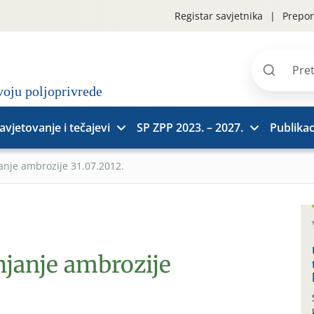
Registar savjetnika
Prepor
Pretraži
stranice
avjetovanje i tečajevi
SP ZPP 2023. – 2027.
Publikac
nje ambrozije 31.07.2012.
janje ambrozije