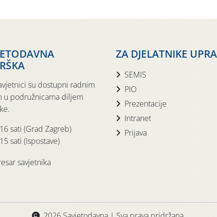
JETODAVNA
ZA DJELATNIKE UPR
RŠKA
SEMIS
avjetnici su dostupni radnim
PIO
 u podružnicama diljem
Prezentacije
ke.
Intranet
 16 sati (Grad Zagreb)
Prijava
15 sati (Ispostave)
esar savjetnika
2026 Savjetodavna | Sva prava pridržana.