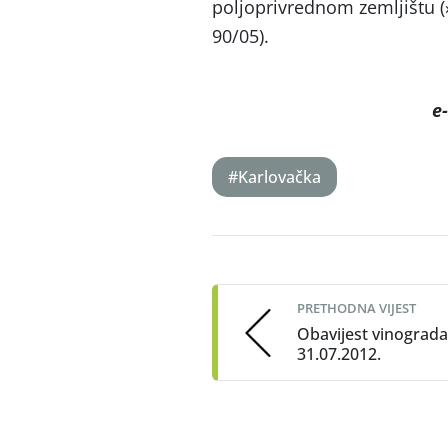
poljoprivrednom zemljištu (
90/05).
e
#Karlovačka
Post
navigation
PRETHODNA VIJEST
Obavijest vinograd
31.07.2012.