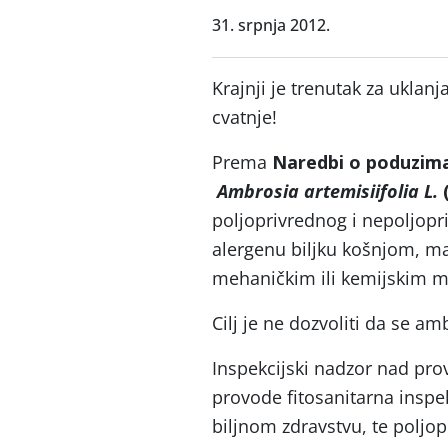
31. srpnja 2012.
Krajnji je trenutak za uklanj
cvatnje!
Prema
Naredbi o poduzima
Ambrosia artemisiifolia L.
poljoprivrednog i nepoljopr
alergenu biljku košnjom, m
mehaničkim ili kemijskim m
Cilj je ne dozvoliti da se a
Inspekcijski nadzor nad p
provode fitosanitarna inspe
biljnom zdravstvu, te poljo