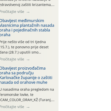
zdravstvenoj zaštiti krizantema,
a prije zamračivanja u proteklom
Pročitajte više
smo mjesecu tri puta upućivali
preporuke o preventivnim
Obavijest međimurskim
vlasnicima plantažnih nasada
mjerama zaštite krizantema od
oraha i pojedinačnih stabla
najčešćih uzročnika bolesti,
oraha
štetnika i fito-fagnih grinja (23.7.,
14.7., 06.7.)! Na početku ovog
Prije nešto više od tri tjedna
mjeseca je zabilježeno je
(15.7.), te ponovno prije deset
povijesno i ekstremno vruće
dana (28.7.) uputili smo
meteorološko razdoblje, uz
obavijesti vlasnicima plantažnih
Pročitajte više
najviše temperature […]
nasada oraha i pojedinačnih
stabla o početku leta i
Obavijest proizvođačima
oraha sa području
ovogodišnjoj potrebi usmjerenog
Karlovačke županije o zaštiti
suzbijanja orahove muhe
nasada od orahove muhe
(Rhagoletis completa)! Već
dvanaest dana traje drugi
U nasadima oraha pregledom na
ovogodišnji “toplinski udar”, koji
feromonske lovke, te
naročito izražen zadnja šest
CAM_COLOR_ORAH_KŽ (Turanj,
dana (31.7.-05.8.), jer najviše
Vojnić) zabilježena je mala
Pročitajte više
temperature zraka svakodnevno
populacija odraslih oblika