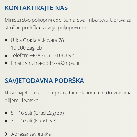
KONTAKTIRAJTE NAS
Ministarstvo poljoprivrede, šumarstva i ribarstva, Uprava za
stručnu podršku razvoju poljoprivrede
Ulica Grada Vukovara 78
10 000 Zagreb
Telefon: ++385 (0)1 6106 692
Email: strucna-podrska@mps.hr
SAVJETODAVNA PODRŠKA
Naši savjetnici su dostupni radnim danom u podružnicama
diljem Hrvatske.
8 – 16 sati (Grad Zagreb)
7 – 15 sati (Ispostave)
Adresar savjetnika