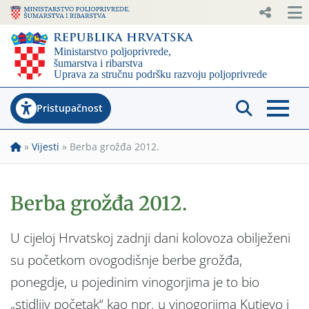
Pristupačnost
»
Vijesti
»
Berba grožđa 2012.
Berba grožđa 2012.
U cijeloj Hrvatskoj zadnji dani kolovoza obilježeni
su početkom ovogodišnje berbe grožđa,
ponegdje, u pojedinim vinogorjima je to bio
„stidljiv početak“ kao npr. u vinogorjima Kutjevo i