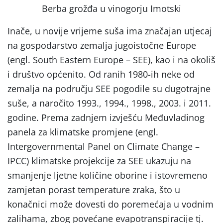
Berba grožđa u vinogorju Imotski
Inače, u novije vrijeme suša ima značajan utjecaj
na gospodarstvo zemalja jugoistočne Europe
(engl. South Eastern Europe – SEE), kao i na okoliš
i društvo općenito. Od ranih 1980-ih neke od
zemalja na području SEE pogodile su dugotrajne
suše, a naročito 1993., 1994., 1998., 2003. i 2011.
godine. Prema zadnjem izvješću Međuvladinog
panela za klimatske promjene (engl.
Intergovernmental Panel on Climate Change –
IPCC) klimatske projekcije za SEE ukazuju na
smanjenje ljetne količine oborine i istovremeno
zamjetan porast temperature zraka, što u
konačnici može dovesti do poremećaja u vodnim
zalihama, zbog povećane evapotranspiracije tj.