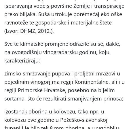
isparavanja vode s površine Zemlje i transpiracije
preko biljaka. Suša uzrokuje poremećaj ekološke
ravnoteže te gospodarske i materijalne štete
(Izvor: DHMZ, 2012.).
Sve te klimatske promjene odrazile su se, dakle,
na ovogodišnju vinogradarsku godinu, koju
karakteriziraju:
zimsko smrzavanje pupova i proljetni mrazovi u
pojedinim vinogorjima regiji Kontinentalne, ali i u
regiji Primorske Hrvatske, posebno na bijelim
sortama, što će rezultirati smanjivanjem prinosa;
izostanak oborina u kolovozu, tako npr. u
kolovozu ove godine u Požeško-slavonskoj
županiji je bilo tek 8 mm oborina, a u razdoblju