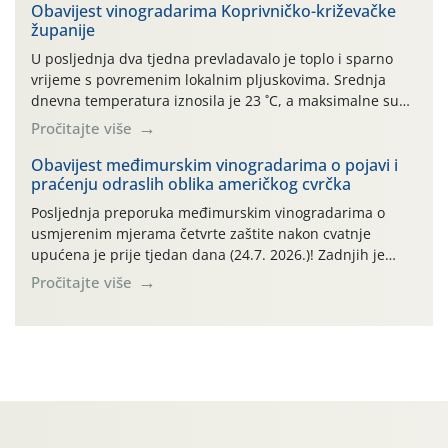
viticola) vidljivi su na zapercima i vršnom mladom lišću.
Obavijest vinogradarima Koprivničko-križevačke
županije
Kako bi i dalje održali zdravu lisnu masu u zaštiti je
moguće […]
U posljednja dva tjedna prevladavalo je toplo i sparno
vrijeme s povremenim lokalnim pljuskovima. Srednja
dnevna temperatura iznosila je 23 ˚C, a maksimalne su
se posljednjih dana penjale do 35 ˚C. Prognostičari u
Pročitajte više
narednom razdoblju najavljuju drugi ovogodišnji
„toplinski udar“. Simptome plamenjače vinove loze
Obavijest međimurskim vinogradarima o pojavi i
praćenju odraslih oblika američkog cvrčka
(Plasmoparas viticola) uglavnom ne nalazimo u
vinogradima, a simptomi pepelnice vinove […]
Posljednja preporuka međimurskim vinogradarima o
usmjerenim mjerama četvrte zaštite nakon cvatnje
upućena je prije tjedan dana (24.7. 2026.)! Zadnjih je
tjedan dana u Međimurskom vinogorju obilježilo
Pročitajte više
iznadprosječno vruće razdoblje: svakog su dana najviše
dnevne temperature od 24.7.-30.7. 2026. u rasponu
30,0°-37,0°C (tjednih oborina je pritom bilo vrlo malo,
npr. na lokalitetu Sveti Urban samo 0,5 […]