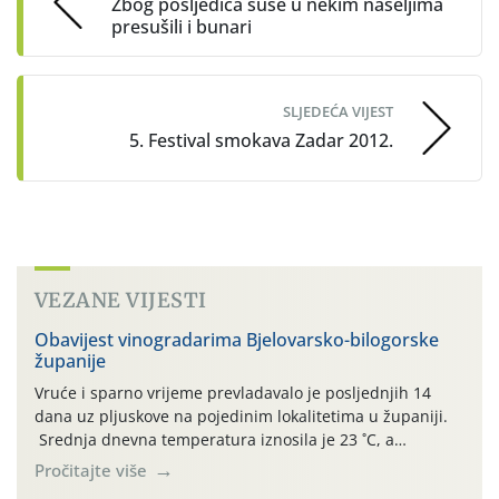
Zbog posljedica suše u nekim naseljima
presušili i bunari
SLJEDEĆA VIJEST
5. Festival smokava Zadar 2012.
VEZANE VIJESTI
Obavijest vinogradarima Bjelovarsko-bilogorske
županije
Vruće i sparno vrijeme prevladavalo je posljednjih 14
dana uz pljuskove na pojedinim lokalitetima u županiji.
Srednja dnevna temperatura iznosila je 23 ˚C, a
maksimalne su posljednjih dana dosezale do 35 ˚C.
Pročitajte više
Simptome plamenjače vinove loze (Plasmoparas