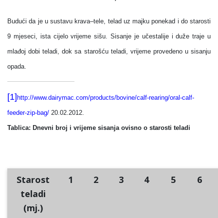
Budući da je u sustavu krava–tele, telad uz majku ponekad i do starosti
9 mjeseci, ista cijelo vrijeme sišu. Sisanje je učestalije i duže traje u
mlađoj dobi teladi, dok sa starošću teladi, vrijeme provedeno u sisanju
opada.
[1]
http://www.dairymac.com/products/bovine/calf-rearing/oral-calf-
feeder-zip-bag/
20.02.2012.
Tablica: Dnevni broj i vrijeme sisanja ovisno o starosti teladi
Starost
1
2
3
4
5
6
teladi
(mj.)