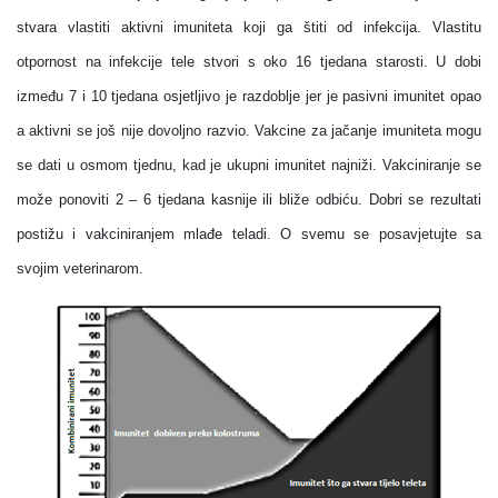
stvara vlastiti aktivni imuniteta koji ga štiti od infekcija. Vlastitu
otpornost na infekcije tele stvori s oko 16 tjedana starosti. U dobi
između 7 i 10 tjedana osjetljivo je razdoblje jer je pasivni imunitet opao
a aktivni se još nije dovoljno razvio. Vakcine za jačanje imuniteta mogu
se dati u osmom tjednu, kad je ukupni imunitet najniži. Vakciniranje se
može ponoviti 2 – 6 tjedana kasnije ili bliže odbiću. Dobri se rezultati
postižu i vakciniranjem mlađe teladi. O svemu se posavjetujte sa
svojim veterinarom.