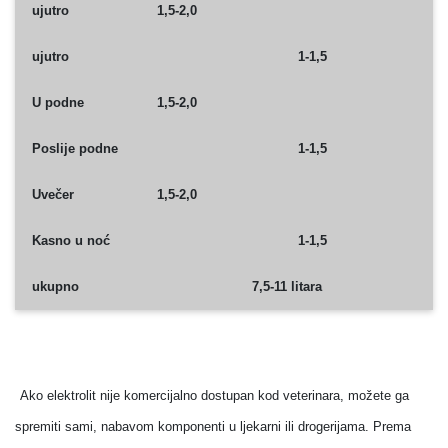
ujutro
1,5-2,0
ujutro
1-1,5
U podne
1,5-2,0
Poslije podne
1-1,5
Uvečer
1,5-2,0
Kasno u noć
1-1,5
ukupno
7,5-11 litara
Ako elektrolit nije komercijalno dostupan kod veterinara, možete ga
spremiti sami, nabavom
komponenti u ljekarni ili drogerijama. Prema