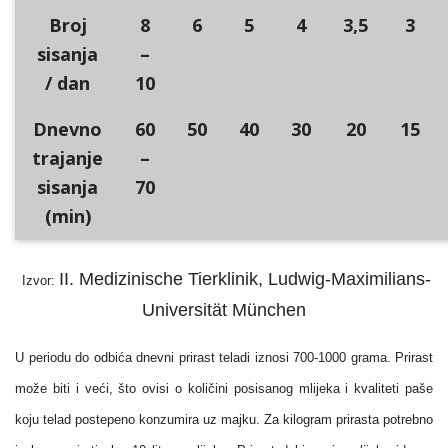
Broj
8
6
5
4
3,5
3
sisanja
–
/ dan
10
Dnevno
60
50
40
30
20
15
trajanje
–
sisanja
70
(min)
II. Medizinische Tierklinik, Ludwig-Maximilians-
Izvor:
Universität München
U periodu do odbića dnevni prirast teladi iznosi 700-1000 grama. Prirast
može biti i veći, što ovisi o količini posisanog mlijeka i kvaliteti paše
koju telad postepeno konzumira uz majku. Za kilogram prirasta potrebno