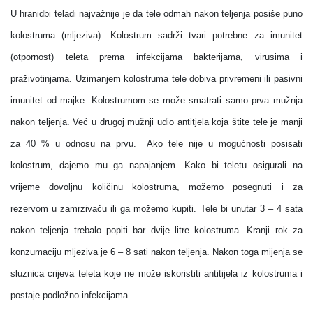
U hranidbi teladi najvažnije je da tele odmah nakon teljenja posiše puno
kolostruma (mljeziva). Kolostrum sadrži tvari potrebne za imunitet
(otpornost) teleta prema infekcijama bakterijama, virusima i
praživotinjama. Uzimanjem kolostruma tele dobiva privremeni ili pasivni
imunitet od majke. Kolostrumom se može smatrati samo prva mužnja
nakon teljenja. Već u drugoj mužnji udio antitjela koja štite tele je manji
za 40 % u odnosu na prvu.
Ako tele nije u mogućnosti posisati
kolostrum, dajemo mu ga napajanjem. Kako bi teletu osigurali na
vrijeme dovoljnu količinu kolostruma, možemo posegnuti i za
rezervom u zamrzivaču ili ga možemo kupiti. Tele bi unutar 3 – 4 sata
nakon teljenja trebalo popiti bar dvije litre kolostruma. Kranji rok za
konzumaciju mljeziva je 6 – 8 sati nakon teljenja. Nakon toga mijenja se
sluznica crijeva teleta koje ne može iskoristiti antitijela iz kolostruma i
postaje podložno infekcijama.