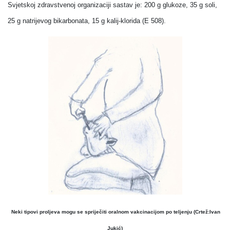
Svjetskoj zdravstvenoj organizaciji sastav je: 200 g glukoze, 35 g soli,
25 g natrijevog bikarbonata, 15 g kalij-klorida (E 508).
Neki tipovi proljeva mogu se spriječiti oralnom vakcinacijom po teljenju (Crtež:Ivan
Jukić)