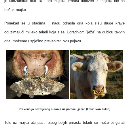
je konzumirati oko 10 litara mlijeka. Prirast dobiven iz mlijeka ide na
trošak majke.
Ponekad se u stadima nađu odrasla grla koja sišu druge krave
oduzimajući mlijeko teladi koja siše. Ugradnjom “ježa” na gubicu takvih
grla, možemo uspješno prevenirati ovu pojavu.
Prevencija neželjenog sisanja uz pomoć „ježa“ (Foto: Ivan Jukić)
Tele uz majku uči pasti. Zbog boljih prirasta teladi se može osigurati