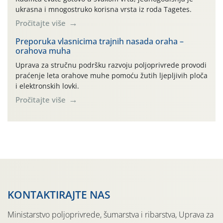
maslinovog ulja, bučinog ulja, vino od […]
ukrasna i mnogostruko korisna vrsta iz roda Tagetes.
Pročitajte više
Preporuka vlasnicima trajnih nasada oraha –
orahova muha
Uprava za stručnu podršku razvoju poljoprivrede provodi
praćenje leta orahove muhe pomoću žutih ljepljivih ploča
i elektronskih lovki.
Pročitajte više
KONTAKTIRAJTE NAS
Ministarstvo poljoprivrede, šumarstva i ribarstva, Uprava za