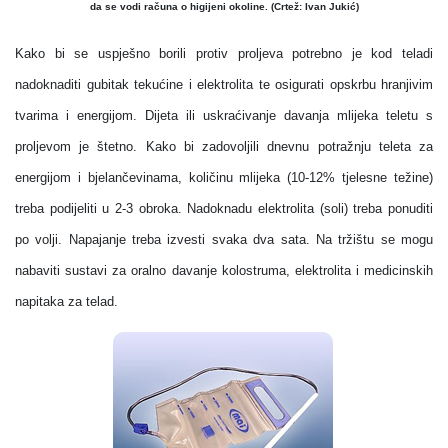
da se vodi računa o higijeni okoline. (Crtež: Ivan Jukić)
Kako bi se uspješno borili protiv proljeva potrebno je kod teladi
nadoknaditi gubitak tekućine i elektrolita te osigurati opskrbu hranjivim
tvarima i energijom. Dijeta ili uskraćivanje davanja mlijeka teletu s
proljevom je štetno. Kako bi zadovoljili dnevnu potražnju teleta za
energijom i bjelančevinama, količinu mlijeka (10-12% tjelesne težine)
treba podijeliti u 2-3 obroka. Nadoknadu elektrolita (soli) treba ponuditi
po volji. Napajanje treba izvesti svaka dva sata. Na tržištu se mogu
nabaviti sustavi za oralno davanje kolostruma, elektrolita i medicinskih
napitaka za telad.