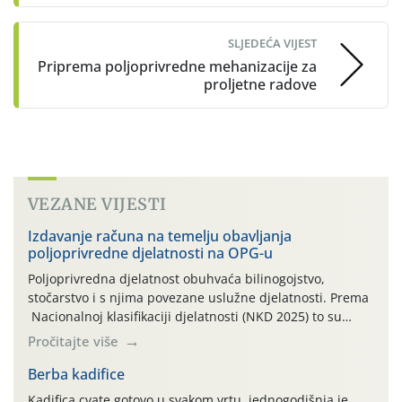
SLJEDEĆA VIJEST
Priprema poljoprivredne mehanizacije za
proljetne radove
VEZANE VIJESTI
Izdavanje računa na temelju obavljanja
poljoprivredne djelatnosti na OPG-u
Poljoprivredna djelatnost obuhvaća bilinogojstvo,
stočarstvo i s njima povezane uslužne djelatnosti. Prema
Nacionalnoj klasifikaciji djelatnosti (NKD 2025) to su
skupne 01.1, 01.2, 01.3, 01.4, 01.5 i 01.6. Djelatnost
Pročitajte više
prerade poljoprivrednih proizvoda je svako djelovanje na
poljoprivredni proizvod čiji je rezultat proizvod koji
Berba kadifice
također može biti poljoprivredni proizvod poput npr.
Kadifica cvate gotovo u svakom vrtu, jednogodišnja je