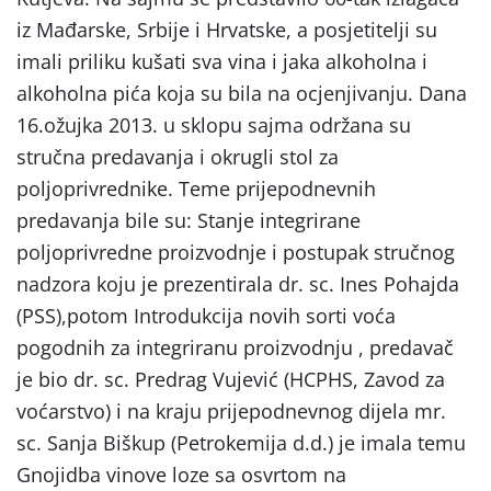
iz Mađarske, Srbije i Hrvatske, a posjetitelji su
imali priliku kušati sva vina i jaka alkoholna i
alkoholna pića koja su bila na ocjenjivanju. Dana
16.ožujka 2013. u sklopu sajma održana su
stručna predavanja i okrugli stol za
poljoprivrednike. Teme prijepodnevnih
predavanja bile su: Stanje integrirane
poljoprivredne proizvodnje i postupak stručnog
nadzora koju je prezentirala dr. sc. Ines Pohajda
(PSS),potom Introdukcija novih sorti voća
pogodnih za integriranu proizvodnju , predavač
je bio dr. sc. Predrag Vujević (HCPHS, Zavod za
voćarstvo) i na kraju prijepodnevnog dijela mr.
sc. Sanja Biškup (Petrokemija d.d.) je imala temu
Gnojidba vinove loze sa osvrtom na