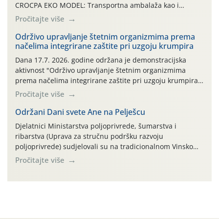
CROCPA EKO MODEL: Transportna ambalaža kao i
ambalaža drugih proizvoda koji nisu sredstva za zaštitu
Pročitajte više
bilja (npr. ambalaža od mineralnih gnojiva,) se ne
prihvaća. Korisnicima je osiguran besplatni povrat
Održivo upravljanje štetnim organizmima prema
načelima integrirane zaštite pri uzgoju krumpira
prazne ambalaže isključivo ovih tvrtki: AGROCHEM-MAKS,
AGRONOM, ALBAUGH TKI* (PINUS […]
Dana 17.7. 2026. godine održana je demonstracijska
aktivnost "Održivo upravljanje štetnim organizmima
prema načelima integrirane zaštite pri uzgoju krumpira"
na pokusnom polju "Poredje", kraj naselja Belica (ARKOD
Pročitajte više
parcela ID 2445031) (središnji dio Međimurske županije).
Održani Dani svete Ane na Pelješcu
Djelatnici Ministarstva poljoprivrede, šumarstva i
ribarstva (Uprava za stručnu podršku razvoju
poljoprivrede) sudjelovali su na tradicionalnom Vinskom
forumu, održanom 24.07.2026. godine u Domu vinarske
Pročitajte više
tradicije u Putnikovićima na poluotoku Pelješcu, u
organizaciji PZ Putniković, Zadružni savez Dalmacije,
Udruga Dalmika i općina Ston. Manifestacija, koja se već
sedmu godinu zaredom održava u sklopu proslave Dana
svete […]