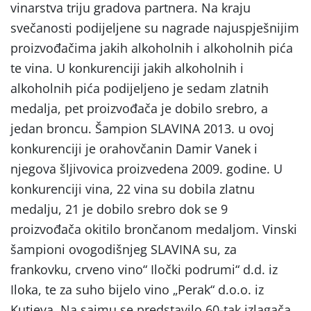
vinarstva triju gradova partnera. Na kraju
svečanosti podijeljene su nagrade najuspješnijim
proizvođačima jakih alkoholnih i alkoholnih pića
te vina. U konkurenciji jakih alkoholnih i
alkoholnih pića podijeljeno je sedam zlatnih
medalja, pet proizvođača je dobilo srebro, a
jedan broncu. Šampion SLAVINA 2013. u ovoj
konkurenciji je orahovčanin Damir Vanek i
njegova šljivovica proizvedena 2009. godine. U
konkurenciji vina, 22 vina su dobila zlatnu
medalju, 21 je dobilo srebro dok se 9
proizvođača okitilo brončanom medaljom. Vinski
šampioni ovogodišnjeg SLAVINA su, za
frankovku, crveno vino“ Iločki podrumi“ d.d. iz
Iloka, te za suho bijelo vino „Perak“ d.o.o. iz
Kutjeva. Na sajmu se predstavilo 60-tak izlagača