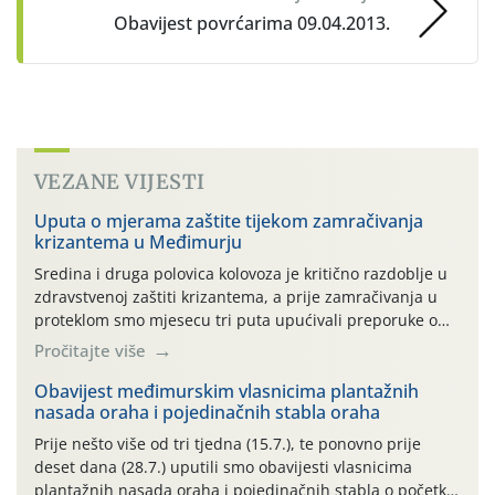
Obavijest povrćarima 09.04.2013.
VEZANE VIJESTI
Uputa o mjerama zaštite tijekom zamračivanja
krizantema u Međimurju
Sredina i druga polovica kolovoza je kritično razdoblje u
zdravstvenoj zaštiti krizantema, a prije zamračivanja u
proteklom smo mjesecu tri puta upućivali preporuke o
preventivnim mjerama zaštite krizantema od najčešćih
Pročitajte više
uzročnika bolesti, štetnika i fito-fagnih grinja (23.7., 14.7.,
06.7.)! Na početku ovog mjeseca je zabilježeno je
Obavijest međimurskim vlasnicima plantažnih
nasada oraha i pojedinačnih stabla oraha
povijesno i ekstremno vruće meteorološko razdoblje, uz
najviše temperature […]
Prije nešto više od tri tjedna (15.7.), te ponovno prije
deset dana (28.7.) uputili smo obavijesti vlasnicima
plantažnih nasada oraha i pojedinačnih stabla o početku