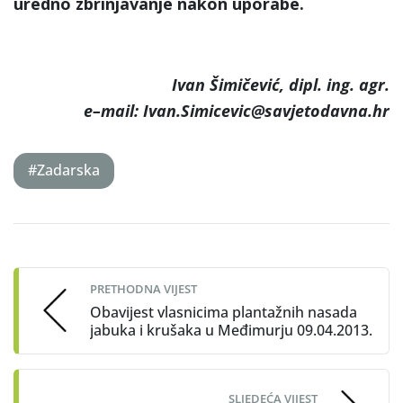
uredno zbrinjavanje nakon uporabe.
Ivan Šimičević, dipl. ing. agr.
e–mail: Ivan.Simicevic@savjetodavna.hr
#Zadarska
Post
navigation
PRETHODNA VIJEST
Obavijest vlasnicima plantažnih nasada
jabuka i krušaka u Međimurju 09.04.2013.
SLJEDEĆA VIJEST