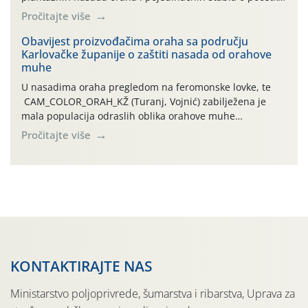
leta i ovogodišnjoj potrebi usmjerenog suzbijanja
Pročitajte više
orahove muhe (Rhagoletis completa)! Već dvanaest dana
traje drugi ovogodišnji “toplinski udar”, koji naročito
Obavijest proizvođačima oraha sa području
Karlovačke županije o zaštiti nasada od orahove
izražen zadnja šest dana (31.7.-05.8.), jer najviše
muhe
temperature zraka svakodnevno […]
U nasadima oraha pregledom na feromonske lovke, te
CAM_COLOR_ORAH_KŽ (Turanj, Vojnić) zabilježena je
mala populacija odraslih oblika orahove muhe
(Rhagoletis completa). Niska brojnost može se objasniti
Pročitajte više
činjenicom da je riječ o mladim nasadima s vrlo malim
urodom, što je povezano i s manjim brojem prezimjelih
jedinki. U starijim nasadima, na žutim ljepljivim Rebell
pločama s […]
KONTAKTIRAJTE NAS
Ministarstvo poljoprivrede, šumarstva i ribarstva, Uprava za