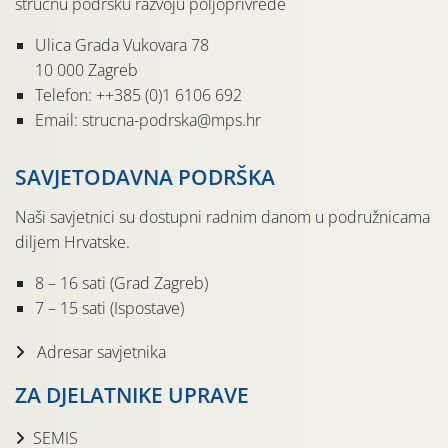
stručnu podršku razvoju poljoprivrede
Ulica Grada Vukovara 78
10 000 Zagreb
Telefon: ++385 (0)1 6106 692
Email: strucna-podrska@mps.hr
SAVJETODAVNA PODRŠKA
Naši savjetnici su dostupni radnim danom u podružnicama
diljem Hrvatske.
8 – 16 sati (Grad Zagreb)
7 – 15 sati (Ispostave)
Adresar savjetnika
ZA DJELATNIKE UPRAVE
SEMIS