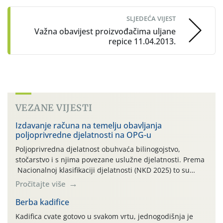
SLJEDEĆA VIJEST
Važna obavijest proizvođačima uljane
repice 11.04.2013.
VEZANE VIJESTI
Izdavanje računa na temelju obavljanja
poljoprivredne djelatnosti na OPG-u
Poljoprivredna djelatnost obuhvaća bilinogojstvo,
stočarstvo i s njima povezane uslužne djelatnosti. Prema
Nacionalnoj klasifikaciji djelatnosti (NKD 2025) to su
skupne 01.1, 01.2, 01.3, 01.4, 01.5 i 01.6. Djelatnost
Pročitajte više
prerade poljoprivrednih proizvoda je svako djelovanje na
poljoprivredni proizvod čiji je rezultat proizvod koji
Berba kadifice
također može biti poljoprivredni proizvod poput npr.
Kadifica cvate gotovo u svakom vrtu, jednogodišnja je
maslinovog ulja, bučinog ulja, vino od […]