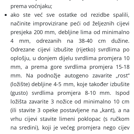
prema voćnjaku;
ako ste već sve ostatke od rezidbe spalili,
načinite improvizirane peći od željeznih cijevi
presjeka 200 mm, debljine lima od minimalno
4 mm, odrezanih na 38-40 cm dužine.
Odrezane cijevi izbušite (rijetko) svrdlima po
oplošju, u donjem dijelu svrdlima promjera 10
mm, a prema gore svrdlima promjera 15-18
mm. Na podnožje autogeno zavarite „rost“
(ložište) debljine 4-5 mm, koje također izbušite
(gusto) svrdlima promjera 8-10 mm. Ispod
ložišta zavarite 3 nožice od minimalno 10 cm
(ili stavite 3 opeke postavljene na „kant), a na
vrhu cijevi stavite limeni poklopac (s ručkom
na sredini), koji je većeg promjera nego cijev