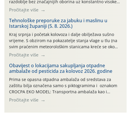
razdoblje bez značajnijih oborina uz konstantno visoke
temperature negativno utječe na rast i razvoj ploda, a
Pročitajte više
takvo sušno razdoblje će se nastaviti. Primjeri
temperatura na poluotoku Pelješcu: 13.07. do 19.07.2026.
Tehnološke preporuke za jabuku i maslinu u
Istarskoj županiji (5. 8. 2026.)
(min. temp. 19,84°C , max. temp. […]
Kraj srpnja i početak kolovoza i dalje obilježava sušno
vrijeme. S obzirom na pokazatelje stanja vlage u tlu (na
svim praćenim meteorološkim stanicama kreće se oko
maksimalne vrijednosti od cb 200) jabuke se još i dobro,
Pročitajte više
vizualno, drže. To, međutim, ne umanjuje dugoročni
negativan učinak stresa na biljke, koji, ako se on ponavlja
Obavijest o lokacijama sakupljanja otpadne
ambalaže od pesticida za kolovoz 2026. godine
više godina […]
Prima se opasna otpadna ambalaža od sredstava za
zaštitu bilja označena samo s piktogramima i oznakom
CROCPA EKO MODEL: Transportna ambalaža kao i
ambalaža drugih proizvoda koji nisu sredstva za zaštitu
Pročitajte više
bilja (npr. ambalaža od mineralnih gnojiva,) se ne
prihvaća. Korisnicima je osiguran besplatni povrat
prazne ambalaže isključivo ovih tvrtki: AGROCHEM-MAKS,
AGRONOM, ALBAUGH TKI* (PINUS […]