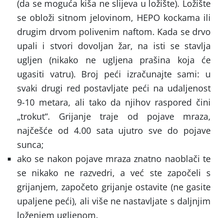
(da se moguća kiša ne slijeva u ložište). Ložište
se obloži sitnom jelovinom, HEPO kockama ili
drugim drvom polivenim naftom. Kada se drvo
upali i stvori dovoljan žar, na isti se stavlja
ugljen (nikako ne ugljena prašina koja će
ugasiti vatru). Broj peći izračunajte sami: u
svaki drugi red postavljate peći na udaljenost
9-10 metara, ali tako da njihov raspored čini
„trokut“. Grijanje traje od pojave mraza,
najčešće od 4.00 sata ujutro sve do pojave
sunca;
ako se nakon pojave mraza znatno naoblači te
se nikako ne razvedri, a već ste započeli s
grijanjem, započeto grijanje ostavite (ne gasite
upaljene peći), ali više ne nastavljate s daljnjim
loženjem ugljenom.