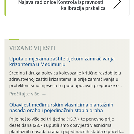
Najava radionice Kontrola ispravnosti i
kalibracija prskalica
VEZANE VIJESTI
Uputa o mjerama zaštite tijekom zamračivanja
krizantema u Međimurju
Sredina i druga polovica kolovoza je kritično razdoblje u
zdravstvenoj zaštiti krizantema, a prije zamračivanja u
proteklom smo mjesecu tri puta upućivali preporuke o
preventivnim mjerama zaštite krizantema od najčešćih
Pročitajte više
uzročnika bolesti, štetnika i fito-fagnih grinja (23.7., 14.7.,
06.7.)! Na početku ovog mjeseca je zabilježeno je
Obavijest međimurskim vlasnicima plantažnih
nasada oraha i pojedinačnih stabla oraha
povijesno i ekstremno vruće meteorološko razdoblje, uz
najviše temperature […]
Prije nešto više od tri tjedna (15.7.), te ponovno prije
deset dana (28.7.) uputili smo obavijesti vlasnicima
plantažnih nasada oraha i pojedinačnih stabla o početku