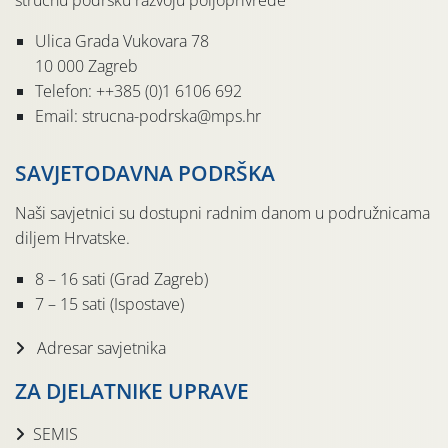
stručnu podršku razvoju poljoprivrede
Ulica Grada Vukovara 78
10 000 Zagreb
Telefon: ++385 (0)1 6106 692
Email: strucna-podrska@mps.hr
SAVJETODAVNA PODRŠKA
Naši savjetnici su dostupni radnim danom u podružnicama
diljem Hrvatske.
8 – 16 sati (Grad Zagreb)
7 – 15 sati (Ispostave)
Adresar savjetnika
ZA DJELATNIKE UPRAVE
SEMIS