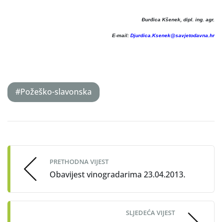
Đurđica Kšenek, dipl. ing. agr.
E-mail:
Djurdica.Ksenek@savjetodavna.hr
#Požeško-slavonska
Post
navigation
PRETHODNA VIJEST
Obavijest vinogradarima 23.04.2013.
SLJEDEĆA VIJEST