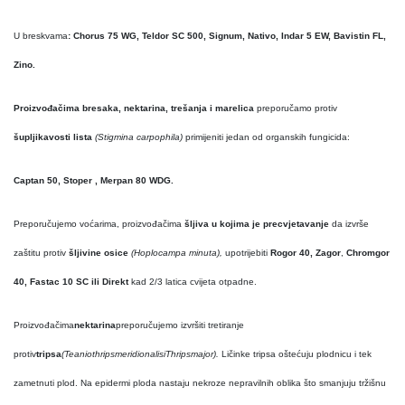
U breskvama
: Chorus 75 WG, Teldor SC 500, Signum, Nativo, Indar 5 EW, Bavistin FL,
Zino.
Proizvođačima bresaka, nektarina, trešanja i marelica
preporučamo protiv
šupljikavosti lista
(Stigmina carpophila)
primijeniti jedan od organskih fungicida:
Captan 50, Stoper , Merpan 80 WDG.
Preporučujemo voćarima, proizvođačima
šljiva u kojima je precvjetavanje
da izvrše
zaštitu protiv
šljivine osice
(Hoplocampa minuta),
upotrijebiti
Rogor 40, Zagor
,
Chromgor
40, Fastac 10 SC ili Direkt
kad 2/3 latica cvijeta otpadne.
Proizvođačima
nektarina
preporučujemo izvršiti tretiranje
protiv
tripsa
(
Teaniothrips
meridionalis
i
Thrips
major
).
Ličinke tripsa oštećuju plodnicu i tek
zametnuti plod. Na epidermi ploda nastaju nekroze nepravilnih oblika što smanjuju tržišnu