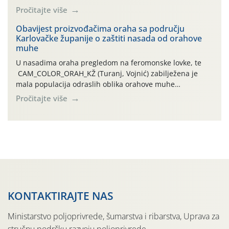
leta i ovogodišnjoj potrebi usmjerenog suzbijanja
Pročitajte više
orahove muhe (Rhagoletis completa)! Već dvanaest dana
traje drugi ovogodišnji “toplinski udar”, koji naročito
Obavijest proizvođačima oraha sa području
Karlovačke županije o zaštiti nasada od orahove
izražen zadnja šest dana (31.7.-05.8.), jer najviše
muhe
temperature zraka svakodnevno […]
U nasadima oraha pregledom na feromonske lovke, te
CAM_COLOR_ORAH_KŽ (Turanj, Vojnić) zabilježena je
mala populacija odraslih oblika orahove muhe
(Rhagoletis completa). Niska brojnost može se objasniti
Pročitajte više
činjenicom da je riječ o mladim nasadima s vrlo malim
urodom, što je povezano i s manjim brojem prezimjelih
jedinki. U starijim nasadima, na žutim ljepljivim Rebell
pločama s […]
KONTAKTIRAJTE NAS
Ministarstvo poljoprivrede, šumarstva i ribarstva, Uprava za