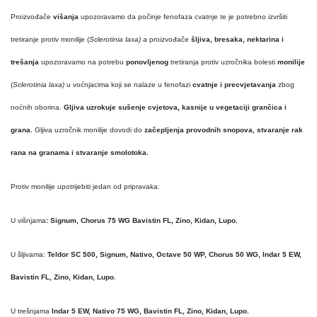
Proizvođače
višanja
upozoravamo da počinje fenofaza cvatnje te je potrebno izvršiti
tretiranje protiv monilije (
Sclerotinia laxa)
a proizvođače
šljiva, bresaka, nektarina i
trešanja
upozoravamo na potrebu
ponovljenog
tretiranja protiv uzročnika bolesti
monilije
(
Sclerotinia laxa)
u voćnjacima koji se nalaze u fenofazi
cvatnje i precvjetavanja
zbog
noćnih oborina.
Gljiva uzrokuje sušenje cvjetova, kasnije u vegetaciji grančica i
grana.
Gljiva uzročnik monilije dovodi do
začepljenja provodnih snopova, stvaranje rak
rana na granama i stvaranje smolotoka.
Protiv monilije upotrijebiti jedan od pripravaka:
U višnjama
: Signum, Chorus 75 WG Bavistin FL, Zino, Kidan, Lupo.
U šljivama:
Teldor SC 500, Signum, Nativo, Octave 50 WP, Chorus 50 WG, Indar 5 EW,
Bavistin FL, Zino, Kidan, Lupo
.
U trešnjama
Indar 5 EW, Nativo 75 WG, Bavistin FL, Zino, Kidan, Lupo.