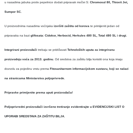
u nasadima jabuka protiv pepelnice dodati pripravak močivi S:
Chromosul 80, Thiovit Jet,
Sumpor SC.
U proizvodnima nasadima voćnjaka
izvršiti zaštitu od korova
te primijeniti jedan od
pripravaka na bazi
glifosata: Cidokor, Herbocid, Herkules 480 SL, Total 480 SL i drugi.
Integrirani proizvođači
trebaju se pridržavati
Tehnoloških uputa za integriranu
proizvodnju voća za 2013. godinu
. Od sredstva za zaštitu bilja koristiti ona koja imaju
dozvolu za pojedinu vrstu prema
Fitosanitarnom informacijskom sustavu, koji se nalazi
na stranicama Ministarstva poljoprivrede.
Pripravke primijenite prema uputi proizvođača!
Poljoprivredni proizvođači izvršeno tretiranje evidentirajte u EVIDENCIJSKI LIST O
UPORABI SREDSTAVA ZA ZAŠTITU BILJA.