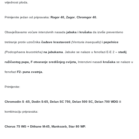
vrijednost ploda.
Primijenite jedan od pripravaka:
Rogor 40, Zagor
,
Chromgor 40.
Obavještavamo voćare intenzivnih nasada
jabuka i krušaka
da izvrše preventivno
tretiranje protiv uzročnika
čađave krastavosti
(Venturia inaequalis)
i pepelnice
(Podosphaera leucotricha)
na jabukama
.
Jabuke se nalaze u fenofazi E-E 2
– stadij
ružičastog pupa, F otvaranje središnjeg cvijeta,
Intenzivni nasadi
krušaka
se nalaze u
fenofazi
F2- puna cvatnja.
Primijenite:
Chromodin S -65, Dodin S-65, Delan SC 750, Delan 500 SC, Delan 700 WDG
ili
kombinaciju pripravaka:
Chorus 75 WG + Dithane M-45, Mankozeb, Star 80 WP.