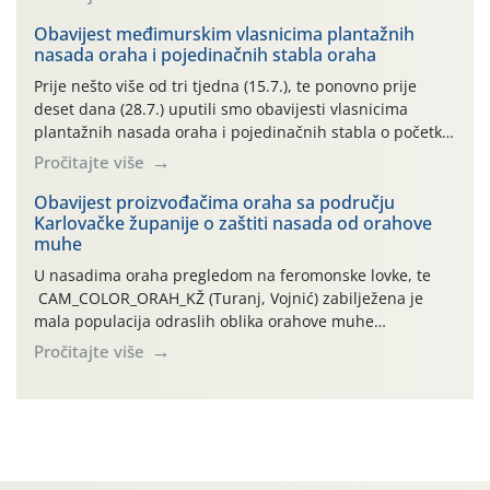
uzročnika bolesti, štetnika i fito-fagnih grinja (23.7., 14.7.,
06.7.)! Na početku ovog mjeseca je zabilježeno je
Obavijest međimurskim vlasnicima plantažnih
nasada oraha i pojedinačnih stabla oraha
povijesno i ekstremno vruće meteorološko razdoblje, uz
najviše temperature […]
Prije nešto više od tri tjedna (15.7.), te ponovno prije
deset dana (28.7.) uputili smo obavijesti vlasnicima
plantažnih nasada oraha i pojedinačnih stabla o početku
leta i ovogodišnjoj potrebi usmjerenog suzbijanja
Pročitajte više
orahove muhe (Rhagoletis completa)! Već dvanaest dana
traje drugi ovogodišnji “toplinski udar”, koji naročito
Obavijest proizvođačima oraha sa području
Karlovačke županije o zaštiti nasada od orahove
izražen zadnja šest dana (31.7.-05.8.), jer najviše
muhe
temperature zraka svakodnevno […]
U nasadima oraha pregledom na feromonske lovke, te
CAM_COLOR_ORAH_KŽ (Turanj, Vojnić) zabilježena je
mala populacija odraslih oblika orahove muhe
(Rhagoletis completa). Niska brojnost može se objasniti
Pročitajte više
činjenicom da je riječ o mladim nasadima s vrlo malim
urodom, što je povezano i s manjim brojem prezimjelih
jedinki. U starijim nasadima, na žutim ljepljivim Rebell
pločama s […]