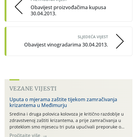
Obavijest proizvođačima kupusa
30.04.2013.
SLJEDEĆA VIJEST
Obavijest vinogradarima 30.04.2013.
VEZANE VIJESTI
Uputa o mjerama zaštite tijekom zamračivanja
krizantema u Međimurju
Sredina i druga polovica kolovoza je kritično razdoblje u
zdravstvenoj zaštiti krizantema, a prije zamračivanja u
proteklom smo mjesecu tri puta upućivali preporuke o
preventivnim mjerama zaštite krizantema od najčešćih
Pročitajte više