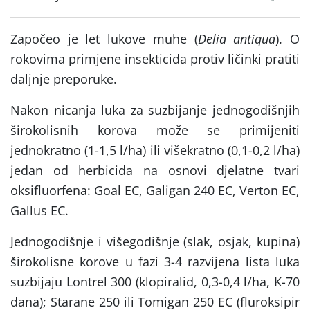
Započeo je let lukove muhe (
Delia antiqua
). O
rokovima primjene insekticida protiv ličinki pratiti
daljnje preporuke.
Nakon nicanja luka za suzbijanje jednogodišnjih
širokolisnih korova može se primijeniti
jednokratno (1-1,5 l/ha) ili višekratno (0,1-0,2 l/ha)
jedan od herbicida na osnovi djelatne tvari
oksifluorfena: Goal EC, Galigan 240 EC, Verton EC,
Gallus EC.
Jednogodišnje i višegodišnje (slak, osjak, kupina)
širokolisne korove u fazi 3-4 razvijena lista luka
suzbijaju Lontrel 300 (klopiralid, 0,3-0,4 l/ha, K-70
dana); Starane 250 ili Tomigan 250 EC (fluroksipir