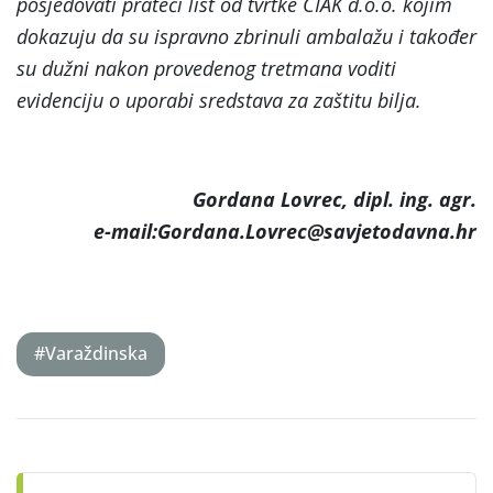
posjedovati prateći list od tvrtke CIAK d.o.o. kojim
dokazuju da su ispravno zbrinuli ambalažu i također
su dužni nakon provedenog tretmana voditi
evidenciju o uporabi sredstava za zaštitu bilja.
Gordana Lovrec, dipl. ing. agr.
e-mail:Gordana.Lovrec@savjetodavna.hr
#Varaždinska
Post
navigation