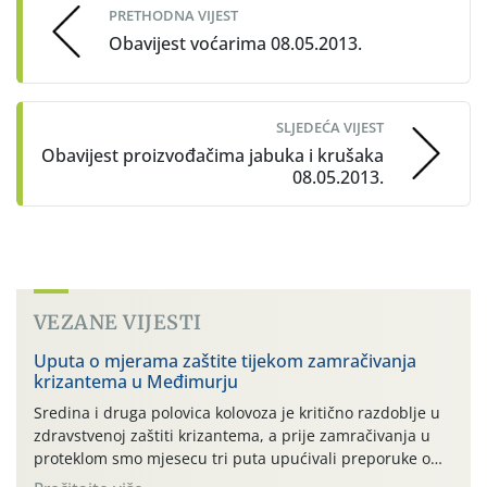
PRETHODNA VIJEST
Obavijest voćarima 08.05.2013.
SLJEDEĆA VIJEST
Obavijest proizvođačima jabuka i krušaka
08.05.2013.
VEZANE VIJESTI
Uputa o mjerama zaštite tijekom zamračivanja
krizantema u Međimurju
Sredina i druga polovica kolovoza je kritično razdoblje u
zdravstvenoj zaštiti krizantema, a prije zamračivanja u
proteklom smo mjesecu tri puta upućivali preporuke o
preventivnim mjerama zaštite krizantema od najčešćih