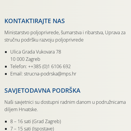
KONTAKTIRAJTE NAS
Ministarstvo poljoprivrede, šumarstva i ribarstva, Uprava za
stručnu podršku razvoju poljoprivrede
Ulica Grada Vukovara 78
10 000 Zagreb
Telefon: ++385 (0)1 6106 692
Email: strucna-podrska@mps.hr
SAVJETODAVNA PODRŠKA
Naši savjetnici su dostupni radnim danom u podružnicama
diljem Hrvatske.
8 – 16 sati (Grad Zagreb)
7 – 15 sati (Ispostave)