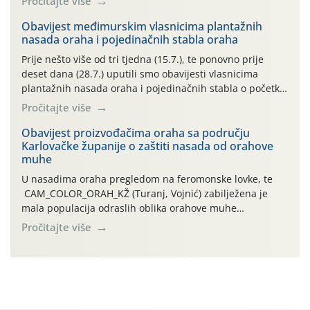
Pročitajte više
uzročnika bolesti, štetnika i fito-fagnih grinja (23.7., 14.7.,
06.7.)! Na početku ovog mjeseca je zabilježeno je
Obavijest međimurskim vlasnicima plantažnih
nasada oraha i pojedinačnih stabla oraha
povijesno i ekstremno vruće meteorološko razdoblje, uz
najviše temperature […]
Prije nešto više od tri tjedna (15.7.), te ponovno prije
deset dana (28.7.) uputili smo obavijesti vlasnicima
plantažnih nasada oraha i pojedinačnih stabla o početku
leta i ovogodišnjoj potrebi usmjerenog suzbijanja
Pročitajte više
orahove muhe (Rhagoletis completa)! Već dvanaest dana
traje drugi ovogodišnji “toplinski udar”, koji naročito
Obavijest proizvođačima oraha sa području
Karlovačke županije o zaštiti nasada od orahove
izražen zadnja šest dana (31.7.-05.8.), jer najviše
muhe
temperature zraka svakodnevno […]
U nasadima oraha pregledom na feromonske lovke, te
CAM_COLOR_ORAH_KŽ (Turanj, Vojnić) zabilježena je
mala populacija odraslih oblika orahove muhe
(Rhagoletis completa). Niska brojnost može se objasniti
Pročitajte više
činjenicom da je riječ o mladim nasadima s vrlo malim
urodom, što je povezano i s manjim brojem prezimjelih
jedinki. U starijim nasadima, na žutim ljepljivim Rebell
pločama s […]