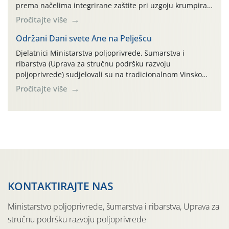
prema načelima integrirane zaštite pri uzgoju krumpira"
na pokusnom polju "Poredje", kraj naselja Belica (ARKOD
Pročitajte više
parcela ID 2445031) (središnji dio Međimurske županije).
Održani Dani svete Ane na Pelješcu
Djelatnici Ministarstva poljoprivrede, šumarstva i
ribarstva (Uprava za stručnu podršku razvoju
poljoprivrede) sudjelovali su na tradicionalnom Vinskom
forumu, održanom 24.07.2026. godine u Domu vinarske
Pročitajte više
tradicije u Putnikovićima na poluotoku Pelješcu, u
organizaciji PZ Putniković, Zadružni savez Dalmacije,
Udruga Dalmika i općina Ston. Manifestacija, koja se već
sedmu godinu zaredom održava u sklopu proslave Dana
svete […]
KONTAKTIRAJTE NAS
Ministarstvo poljoprivrede, šumarstva i ribarstva, Uprava za
stručnu podršku razvoju poljoprivrede