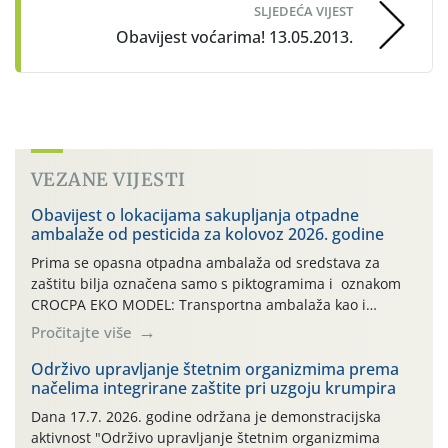
SLJEDEĆA VIJEST
Obavijest voćarima! 13.05.2013.
VEZANE VIJESTI
Obavijest o lokacijama sakupljanja otpadne
ambalaže od pesticida za kolovoz 2026. godine
Prima se opasna otpadna ambalaža od sredstava za
zaštitu bilja označena samo s piktogramima i oznakom
CROCPA EKO MODEL: Transportna ambalaža kao i
ambalaža drugih proizvoda koji nisu sredstva za zaštitu
Pročitajte više
bilja (npr. ambalaža od mineralnih gnojiva,) se ne
prihvaća. Korisnicima je osiguran besplatni povrat
Održivo upravljanje štetnim organizmima prema
načelima integrirane zaštite pri uzgoju krumpira
prazne ambalaže isključivo ovih tvrtki: AGROCHEM-MAKS,
AGRONOM, ALBAUGH TKI* (PINUS […]
Dana 17.7. 2026. godine održana je demonstracijska
aktivnost "Održivo upravljanje štetnim organizmima