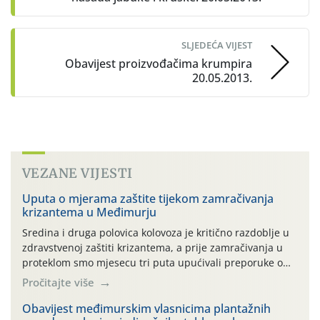
SLJEDEĆA VIJEST
Obavijest proizvođačima krumpira
20.05.2013.
VEZANE VIJESTI
Uputa o mjerama zaštite tijekom zamračivanja
krizantema u Međimurju
Sredina i druga polovica kolovoza je kritično razdoblje u
zdravstvenoj zaštiti krizantema, a prije zamračivanja u
proteklom smo mjesecu tri puta upućivali preporuke o
preventivnim mjerama zaštite krizantema od najčešćih
Pročitajte više
uzročnika bolesti, štetnika i fito-fagnih grinja (23.7., 14.7.,
06.7.)! Na početku ovog mjeseca je zabilježeno je
Obavijest međimurskim vlasnicima plantažnih