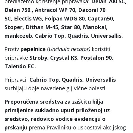
predlažemo korištenje pripravaka:
Delan 700 SC,
Delan 750 , Antracol WP 70, Daconil 70
SC, Electis WG, Folpan WDG 80, Captan50,
Stoper, Dithan M-45, Star 80, Manokal,
mankozeb, Cabrio Top, Quadris, Universallis.
Protiv
pepelnice
(
Uncinula necator)
koristiti
pripravke
Stroby, Crystal KS, Postalon 90,
Talendo EC.
Pripravci
Cabrio Top, Quadris, Universallis
suzbijaju obje navedene gljivične bolesti.
Preporučena sredstva za zaštitu bilja
primijenite sukladno uputi priloženoj uz
sredstvo, redovito vodite evidenciju o
prskanju
prema Pravilniku o uspostavi akcijskog