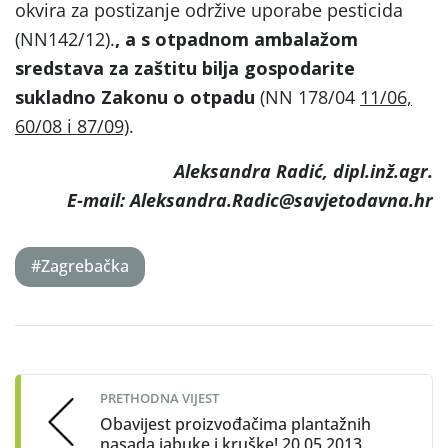
okvira za postizanje održive uporabe pesticida
(NN142/12).
, a s otpadnom ambalažom
sredstava za zaštitu bilja gospodarite
sukladno Zakonu o otpadu
(NN 178/04
11/06,
60/08 i 87/09)
.
Aleksandra Radić, dipl.inž.agr.
E-mail: Aleksandra.Radic@savjetodavna.hr
#Zagrebačka
Post
navigation
PRETHODNA VIJEST
Obavijest proizvođačima plantažnih
nasada jabuke i kruške! 20.05.2013.