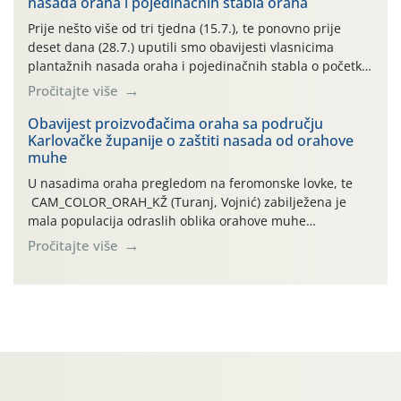
nasada oraha i pojedinačnih stabla oraha
povijesno i ekstremno vruće meteorološko razdoblje, uz
najviše temperature […]
Prije nešto više od tri tjedna (15.7.), te ponovno prije
deset dana (28.7.) uputili smo obavijesti vlasnicima
plantažnih nasada oraha i pojedinačnih stabla o početku
leta i ovogodišnjoj potrebi usmjerenog suzbijanja
Pročitajte više
orahove muhe (Rhagoletis completa)! Već dvanaest dana
traje drugi ovogodišnji “toplinski udar”, koji naročito
Obavijest proizvođačima oraha sa području
Karlovačke županije o zaštiti nasada od orahove
izražen zadnja šest dana (31.7.-05.8.), jer najviše
muhe
temperature zraka svakodnevno […]
U nasadima oraha pregledom na feromonske lovke, te
CAM_COLOR_ORAH_KŽ (Turanj, Vojnić) zabilježena je
mala populacija odraslih oblika orahove muhe
(Rhagoletis completa). Niska brojnost može se objasniti
Pročitajte više
činjenicom da je riječ o mladim nasadima s vrlo malim
urodom, što je povezano i s manjim brojem prezimjelih
jedinki. U starijim nasadima, na žutim ljepljivim Rebell
pločama s […]