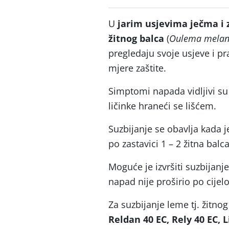
U
jarim usjevima
ječma i 
žitnog balca
(
Oulema melan
pregledaju svoje usjeve i pr
mjere zaštite.
Simptomi napada vidljivi su
ličinke hraneći se lišćem.
Suzbijanje se obavlja kada je 
po zastavici 1 – 2 žitna balca
Moguće je izvršiti suzbijanj
napad nije proširio po cijel
Za suzbijanje leme tj. žitnog
Reldan 40 EC, Rely 40 EC, 