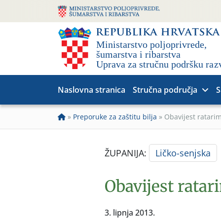
Naslovna stranica
Stručna područja
S
»
Preporuke za zaštitu bilja
»
Obavijest ratarim
ŽUPANIJA:
Ličko-senjska
Obavijest ratar
3. lipnja 2013.