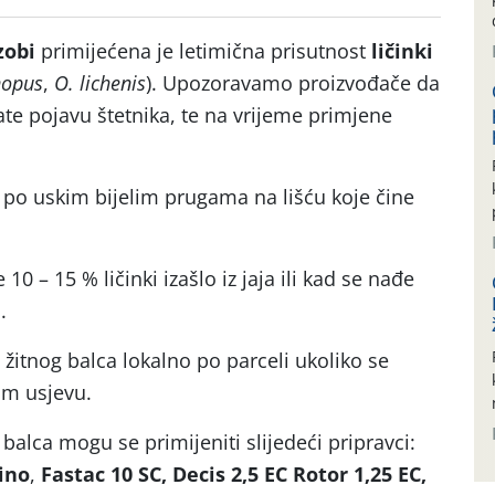
zobi
primijećena je letimična prisutnost
ličinki
opus
,
O. lichenis
). Upozoravamo proizvođače da
ate pojavu štetnika, te na vrijeme primjene
 po uskim bijelim prugama na lišću koje čine
10 – 15 % ličinki izašlo iz jaja ili kad se nađe
.
e žitnog balca lokalno po parceli ukoliko se
om usjevu.
 balca mogu se primijeniti slijedeći pripravci:
Lino
,
Fastac 10 SC, Decis 2,5 EC
Rotor 1,25 EC,