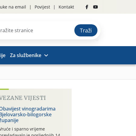
uke na email
Povijest
Kontakt
Traži
ije
Za službenike
VEZANE VIJESTI
Obavijest vinogradarima
Bjelovarsko-bilogorske
županije
Vruće i sparno vrijeme
prevladavalo je posljednjih 14