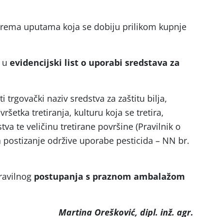
 prema uputama koja se dobiju prilikom kupnje
e u
evidencijski list o uporabi sredstava za
 trgovački naziv sredstva za zaštitu bilja,
ršetka tretiranja, kulturu koja se tretira,
va te veličinu tretirane površine (Pravilnik o
a postizanje održive uporabe pesticida – NN br.
ravilnog
postupanja s praznom ambalažom
.
Martina Orešković, dipl. inž. agr.