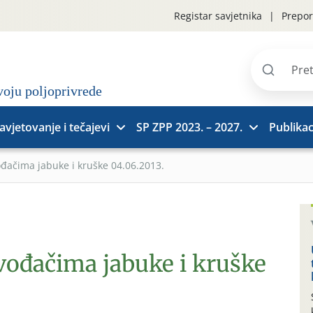
Registar savjetnika
Prepor
Pretraži
stranice
avjetovanje i tečajevi
SP ZPP 2023. – 2027.
Publikac
ođačima jabuke i kruške 04.06.2013.
zvođačima jabuke i kruške