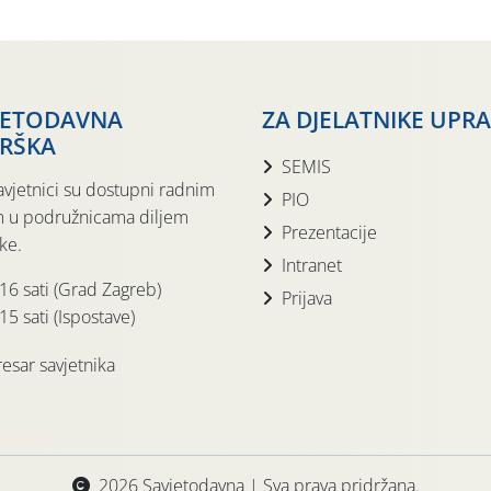
JETODAVNA
ZA DJELATNIKE UPR
RŠKA
SEMIS
avjetnici su dostupni radnim
PIO
 u podružnicama diljem
Prezentacije
ke.
Intranet
 16 sati (Grad Zagreb)
Prijava
15 sati (Ispostave)
esar savjetnika
2026 Savjetodavna | Sva prava pridržana.