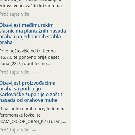
zdravstvenoj zaštiti krizantema,
a prije zamračivanja u proteklom
Pročitajte više
smo mjesecu tri puta upućivali
preporuke o preventivnim
Obavijest međimurskim
vlasnicima plantažnih nasada
mjerama zaštite krizantema od
oraha i pojedinačnih stabla
najčešćih uzročnika bolesti,
oraha
štetnika i fito-fagnih grinja (23.7.,
14.7., 06.7.)! Na početku ovog
Prije nešto više od tri tjedna
mjeseca je zabilježeno je
(15.7.), te ponovno prije deset
povijesno i ekstremno vruće
dana (28.7.) uputili smo
meteorološko razdoblje, uz
obavijesti vlasnicima plantažnih
Pročitajte više
najviše temperature […]
nasada oraha i pojedinačnih
stabla o početku leta i
Obavijest proizvođačima
oraha sa području
ovogodišnjoj potrebi usmjerenog
Karlovačke županije o zaštiti
suzbijanja orahove muhe
nasada od orahove muhe
(Rhagoletis completa)! Već
dvanaest dana traje drugi
U nasadima oraha pregledom na
ovogodišnji “toplinski udar”, koji
feromonske lovke, te
naročito izražen zadnja šest
CAM_COLOR_ORAH_KŽ (Turanj,
dana (31.7.-05.8.), jer najviše
Vojnić) zabilježena je mala
Pročitajte više
temperature zraka svakodnevno
populacija odraslih oblika