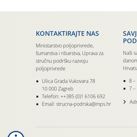
KONTAKTIRAJTE NAS
SAV
POD
Ministarstvo poljoprivrede,
Naši s
šumarstva i ribarstva, Uprava za
danom
stručnu podršku razvoju
Hrvats
poljoprivrede
8 –
Ulica Grada Vukovara 78
7 – 
10 000 Zagreb
Telefon: ++385 (0)1 6106 692
Adr
Email: strucna-podrska@mps.hr