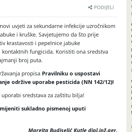
PODIJELI
 novi uvjeti za sekundarne infekcije uzročnikom
abuke i kruške. Savjetujemo da što prije
iv krastavosti i pepelnice jabuke
kontaktnih fungicida. Koristiti ona sredstva
ajmanji broj puta.
ržavanja propisa
Pravilniku o uspostavi
anje održive uporabe pesticida
(NN 142/12)!
 uporabi sredstava za zaštitu bilja!
mijeniti sukladno pismenoj uputi
Margita Budiselić Kutle dipl.inž.agr.