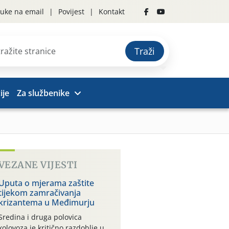
uke na email
Povijest
Kontakt
Traži
ije
Za službenike
VEZANE VIJESTI
Uputa o mjerama zaštite
tijekom zamračivanja
krizantema u Međimurju
Sredina i druga polovica
kolovoza je kritično razdoblje u