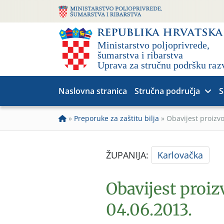
Naslovna stranica
Stručna područja
S
»
Preporuke za zaštitu bilja
»
Obavijest proizv
ŽUPANIJA:
Karlovačka
Obavijest proi
04.06.2013.