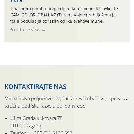
temperature zraka svakodnevno […]
U nasadima oraha pregledom na feromonske lovke, te
CAM_COLOR_ORAH_KŽ (Turanj, Vojnić) zabilježena je
mala populacija odraslih oblika orahove muhe
(Rhagoletis completa). Niska brojnost može se objasniti
Pročitajte više
činjenicom da je riječ o mladim nasadima s vrlo malim
urodom, što je povezano i s manjim brojem prezimjelih
jedinki. U starijim nasadima, na žutim ljepljivim Rebell
pločama s […]
KONTAKTIRAJTE NAS
Ministarstvo poljoprivrede, šumarstva i ribarstva, Uprava za
stručnu podršku razvoju poljoprivrede
Ulica Grada Vukovara 78
10 000 Zagreb
Telefon: ++385 (0)1 6106 692