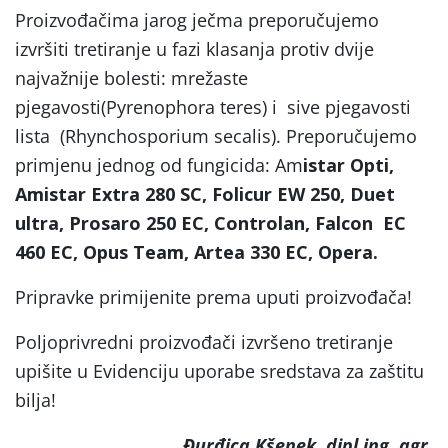
Proizvođačima jarog ječma preporučujemo
izvršiti tretiranje u fazi klasanja protiv dvije
najvažnije bolesti: mrežaste
pjegavosti(Pyrenophora teres) i sive pjegavosti
lista (Rhynchosporium secalis). Preporučujemo
primjenu jednog od fungicida: Am
istar Opti,
Amistar Extra 280 SC, Folicur EW 250, Duet
ultra, Prosaro 250 EC, Controlan, Falcon EC
460 EC, Opus Team, Artea 330 EC, Opera.
Pripravke primijenite prema uputi proizvođača!
Poljoprivredni proizvođači izvršeno tretiranje
upišite u Evidenciju uporabe sredstava za zaštitu
bilja!
Đurđica Kšenek, dipl.ing. agr.