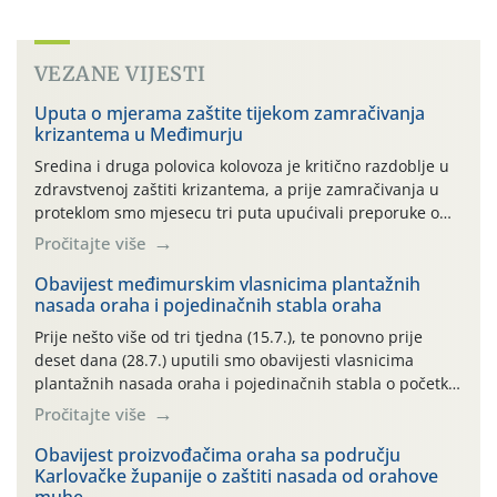
VEZANE VIJESTI
Uputa o mjerama zaštite tijekom zamračivanja
krizantema u Međimurju
Sredina i druga polovica kolovoza je kritično razdoblje u
zdravstvenoj zaštiti krizantema, a prije zamračivanja u
proteklom smo mjesecu tri puta upućivali preporuke o
preventivnim mjerama zaštite krizantema od najčešćih
Pročitajte više
uzročnika bolesti, štetnika i fito-fagnih grinja (23.7., 14.7.,
06.7.)! Na početku ovog mjeseca je zabilježeno je
Obavijest međimurskim vlasnicima plantažnih
nasada oraha i pojedinačnih stabla oraha
povijesno i ekstremno vruće meteorološko razdoblje, uz
najviše temperature […]
Prije nešto više od tri tjedna (15.7.), te ponovno prije
deset dana (28.7.) uputili smo obavijesti vlasnicima
plantažnih nasada oraha i pojedinačnih stabla o početku
leta i ovogodišnjoj potrebi usmjerenog suzbijanja
Pročitajte više
orahove muhe (Rhagoletis completa)! Već dvanaest dana
traje drugi ovogodišnji “toplinski udar”, koji naročito
Obavijest proizvođačima oraha sa području
Karlovačke županije o zaštiti nasada od orahove
izražen zadnja šest dana (31.7.-05.8.), jer najviše
muhe